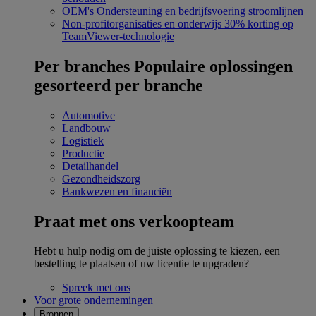
OEM's
Ondersteuning en bedrijfsvoering stroomlijnen
Non-profitorganisaties en onderwijs
30% korting op
TeamViewer-technologie
Per branches
Populaire oplossingen
gesorteerd per branche
Automotive
Landbouw
Logistiek
Productie
Detailhandel
Gezondheidszorg
Bankwezen en financiën
Praat met ons verkoopteam
Hebt u hulp nodig om de juiste oplossing te kiezen, een
bestelling te plaatsen of uw licentie te upgraden?
Spreek met ons
Voor grote ondernemingen
Bronnen