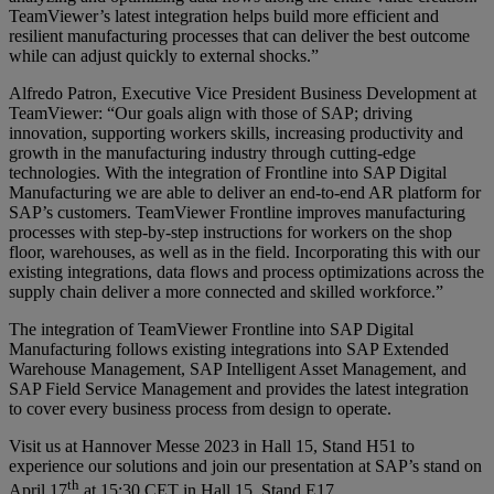
TeamViewer’s latest integration helps build more efficient and
resilient manufacturing processes that can deliver the best outcome
while can adjust quickly to external shocks.”
Alfredo Patron, Executive Vice President Business Development at
TeamViewer: “Our goals align with those of SAP; driving
innovation, supporting workers skills, increasing productivity and
growth in the manufacturing industry through cutting-edge
technologies. With the integration of Frontline into SAP Digital
Manufacturing we are able to deliver an end-to-end AR platform for
SAP’s customers. TeamViewer Frontline improves manufacturing
processes with step-by-step instructions for workers on the shop
floor, warehouses, as well as in the field. Incorporating this with our
existing integrations, data flows and process optimizations across the
supply chain deliver a more connected and skilled workforce.”
The integration of TeamViewer Frontline into SAP Digital
Manufacturing follows existing integrations into SAP Extended
Warehouse Management, SAP Intelligent Asset Management, and
SAP Field Service Management and provides the latest integration
to cover every business process from design to operate.
Visit us at Hannover Messe 2023 in Hall 15, Stand H51 to
experience our solutions and join our presentation at SAP’s stand on
th
April 17
at 15:30 CET in Hall 15, Stand E17.