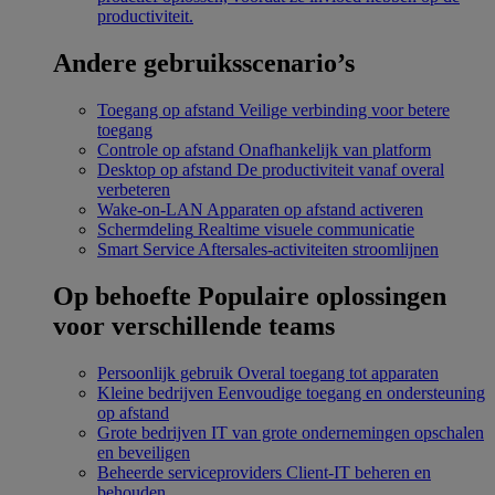
productiviteit.
Andere gebruiksscenario’s
Toegang op afstand
Veilige verbinding voor betere
toegang
Controle op afstand
Onafhankelijk van platform
Desktop op afstand
De productiviteit vanaf overal
verbeteren
Wake-on-LAN
Apparaten op afstand activeren
Schermdeling
Realtime visuele communicatie
Smart Service
Aftersales-activiteiten stroomlijnen
Op behoefte
Populaire oplossingen
voor verschillende teams
Persoonlijk gebruik
Overal toegang tot apparaten
Kleine bedrijven
Eenvoudige toegang en ondersteuning
op afstand
Grote bedrijven
IT van grote ondernemingen opschalen
en beveiligen
Beheerde serviceproviders
Client-IT beheren en
behouden