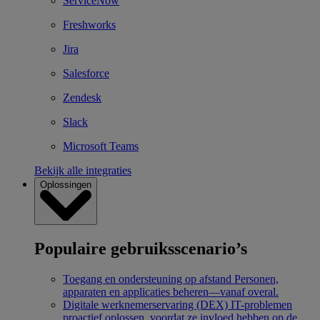
ServiceNow
Freshworks
Jira
Salesforce
Zendesk
Slack
Microsoft Teams
Bekijk alle integraties
Oplossingen
Populaire gebruiksscenario’s
Toegang en ondersteuning op afstand
Personen,
apparaten en applicaties beheren—vanaf overal.
Digitale werknemerservaring (DEX)
IT-problemen
proactief oplossen, voordat ze invloed hebben op de