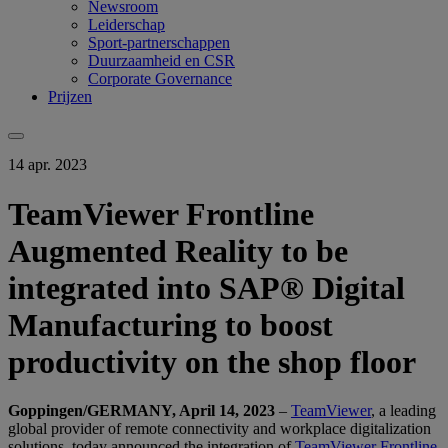
Newsroom
Leiderschap
Sport-partnerschappen
Duurzaamheid en CSR
Corporate Governance
Prijzen
14 apr. 2023
TeamViewer Frontline
Augmented Reality to be
integrated into SAP® Digital
Manufacturing to boost
productivity on the shop floor
Goppingen/GERMANY, April 14, 2023
–
TeamViewer
, a leading
global provider of remote connectivity and workplace digitalization
solutions, today announced the integration of
TeamViewer Frontline