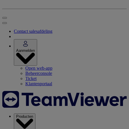
Contact salesafdeling
Aanmelden
Open web-app
Beheerconsole
Ticket
Klantenportaal
Producten