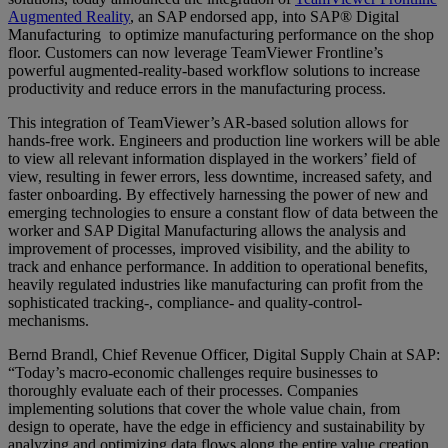
Augmented Reality
, an SAP endorsed app, into SAP® Digital
Manufacturing to optimize manufacturing performance on the shop
floor. Customers can now leverage TeamViewer Frontline’s
powerful augmented-reality-based workflow solutions to increase
productivity and reduce errors in the manufacturing process.
This integration of TeamViewer’s AR-based solution allows for
hands-free work. Engineers and production line workers will be able
to view all relevant information displayed in the workers’ field of
view, resulting in fewer errors, less downtime, increased safety, and
faster onboarding. By effectively harnessing the power of new and
emerging technologies to ensure a constant flow of data between the
worker and SAP Digital Manufacturing allows the analysis and
improvement of processes, improved visibility, and the ability to
track and enhance performance. In addition to operational benefits,
heavily regulated industries like manufacturing can profit from the
sophisticated tracking-, compliance- and quality-control-
mechanisms.
Bernd Brandl, Chief Revenue Officer, Digital Supply Chain at SAP:
“Today’s macro-economic challenges require businesses to
thoroughly evaluate each of their processes. Companies
implementing solutions that cover the whole value chain, from
design to operate, have the edge in efficiency and sustainability by
analyzing and optimizing data flows along the entire value creation.