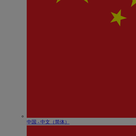
中国 - 中⽂（简体）