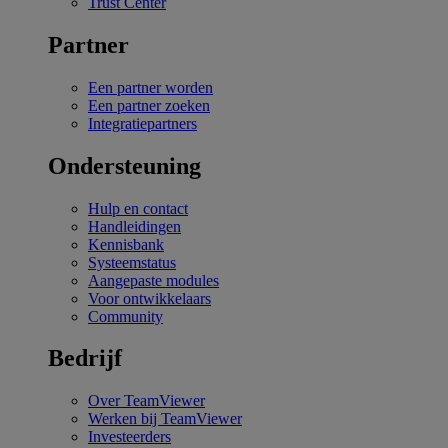
Trust Center
Partner
Een partner worden
Een partner zoeken
Integratiepartners
Ondersteuning
Hulp en contact
Handleidingen
Kennisbank
Systeemstatus
Aangepaste modules
Voor ontwikkelaars
Community
Bedrijf
Over TeamViewer
Werken bij TeamViewer
Investeerders