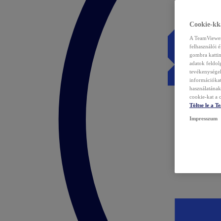
Cookie-kka
A TeamViewer 
felhasználói 
gombra kattin
adatok feldol
tevékenységek
információka
használatának 
cookie-kat a c
Töltse le a 
Impresszum