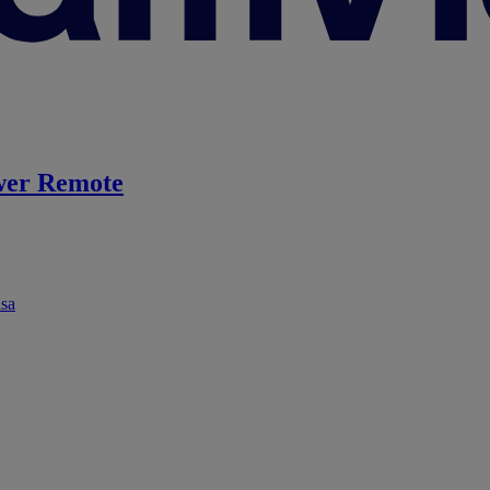
er Remote
ása