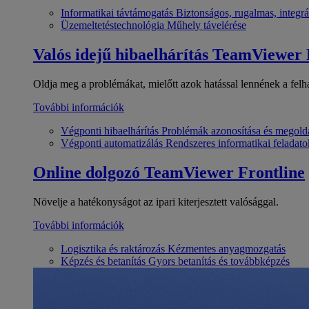
Informatikai távtámogatás
Biztonságos, rugalmas, integrá
Üzemeltetéstechnológia
Műhely távelérése
Valós idejű hibaelhárítás
TeamViewer
Oldja meg a problémákat, mielőtt azok hatással lennének a felh
További információk
Végponti hibaelhárítás
Problémák azonosítása és megold
Végponti automatizálás
Rendszeres informatikai feladato
Online dolgozó
TeamViewer Frontline
Növelje a hatékonyságot az ipari kiterjesztett valósággal.
További információk
Logisztika és raktározás
Kézmentes anyagmozgatás
Képzés és betanítás
Gyors betanítás és továbbképzés