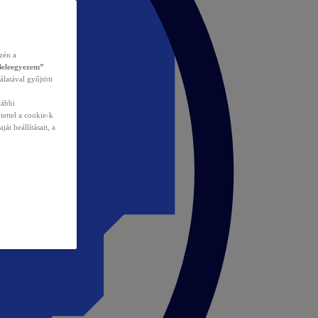
zén a
Beleegyezem”
álatával gyűjtött
vábbi
tettel a cookie-k
át beállításait, a