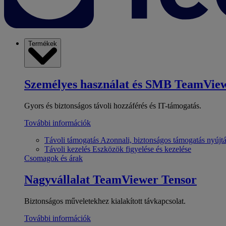
Termékek
Személyes használat és SMB
TeamView
Gyors és biztonságos távoli hozzáférés és IT-támogatás.
További információk
Távoli támogatás
Azonnali, biztonságos támogatás nyújt
Távoli kezelés
Eszközök figyelése és kezelése
Csomagok és árak
Nagyvállalat
TeamViewer Tensor
Biztonságos műveletekhez kialakított távkapcsolat.
További információk