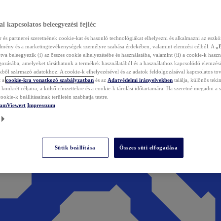
l kapcsolatos beleegyezési fejléc
és partnerei szeretnének cookie-kat és hasonló technológiákat elhelyezni és alkalmazni az eszkö
élmény és a marketingtevékenységek személyre szabása érdekében, valamint elemzési célból. A
„
tva beleegyezik (i) az összes cookie elhelyezésébe és használatába, valamint (ii) a cookie-k haszn
gozásába, amelyeket társíthatunk a termékek használatából és a használathoz kapcsolódó elemzési
ből származó adatokhoz. A cookie-k elhelyezésével és az adatok feldolgozásával kapcsolatos to
t a
cookie-kra vonatkozó szabályzatban
és az
Adatvédelmi irányelvekben
találja, különös tekin
konkrét céljaira, a külső címzettekre és a cookie-k tárolási időtartamára. Ha szeretné megadni a saj
ookie-k beállításainak területén szabhatja testre.
TeamViewert
Impresszum
Sütik beállítása
Összes süti elfogadása