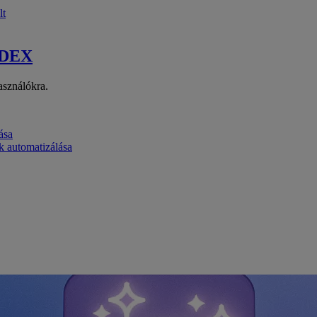
lt
 DEX
asználókra.
ása
k automatizálása