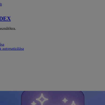
lt
 DEX
asználókra.
ása
k automatizálása