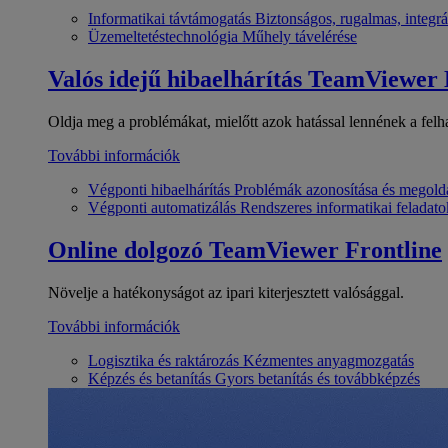
Informatikai távtámogatás
Biztonságos, rugalmas, integrá
Üzemeltetéstechnológia
Műhely távelérése
Valós idejű hibaelhárítás
TeamViewer
Oldja meg a problémákat, mielőtt azok hatással lennének a felh
További információk
Végponti hibaelhárítás
Problémák azonosítása és megold
Végponti automatizálás
Rendszeres informatikai feladato
Online dolgozó
TeamViewer Frontline
Növelje a hatékonyságot az ipari kiterjesztett valósággal.
További információk
Logisztika és raktározás
Kézmentes anyagmozgatás
Képzés és betanítás
Gyors betanítás és továbbképzés