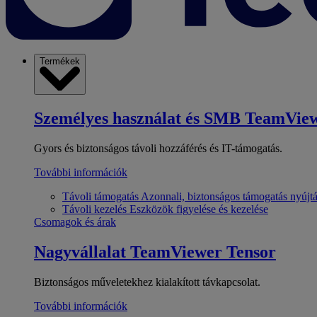
Termékek
Személyes használat és SMB
TeamView
Gyors és biztonságos távoli hozzáférés és IT-támogatás.
További információk
Távoli támogatás
Azonnali, biztonságos támogatás nyújt
Távoli kezelés
Eszközök figyelése és kezelése
Csomagok és árak
Nagyvállalat
TeamViewer Tensor
Biztonságos műveletekhez kialakított távkapcsolat.
További információk