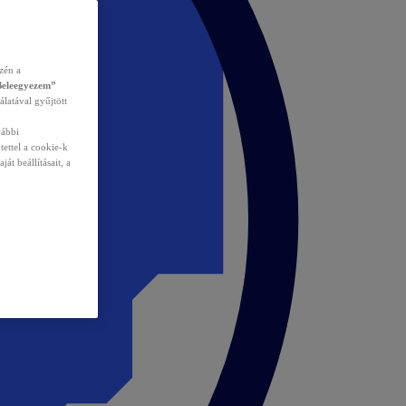
zén a
Beleegyezem”
álatával gyűjtött
vábbi
tettel a cookie-k
át beállításait, a