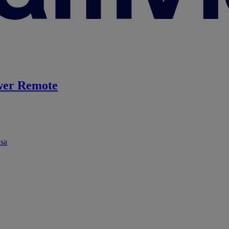
er Remote
ása