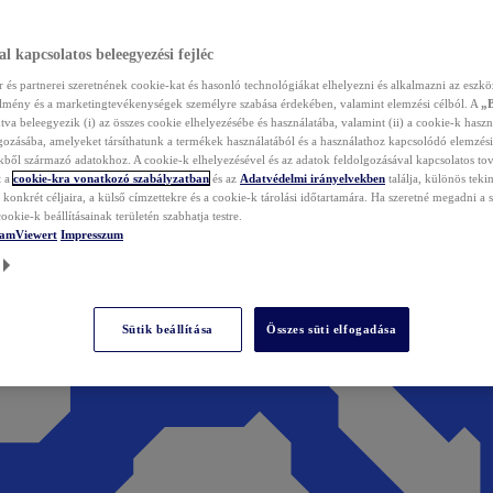
l kapcsolatos beleegyezési fejléc
és partnerei szeretnének cookie-kat és hasonló technológiákat elhelyezni és alkalmazni az eszkö
élmény és a marketingtevékenységek személyre szabása érdekében, valamint elemzési célból. A
„
tva beleegyezik (i) az összes cookie elhelyezésébe és használatába, valamint (ii) a cookie-k haszn
gozásába, amelyeket társíthatunk a termékek használatából és a használathoz kapcsolódó elemzési
ből származó adatokhoz. A cookie-k elhelyezésével és az adatok feldolgozásával kapcsolatos to
t a
cookie-kra vonatkozó szabályzatban
és az
Adatvédelmi irányelvekben
találja, különös tekin
konkrét céljaira, a külső címzettekre és a cookie-k tárolási időtartamára. Ha szeretné megadni a saj
ookie-k beállításainak területén szabhatja testre.
TeamViewert
Impresszum
Sütik beállítása
Összes süti elfogadása