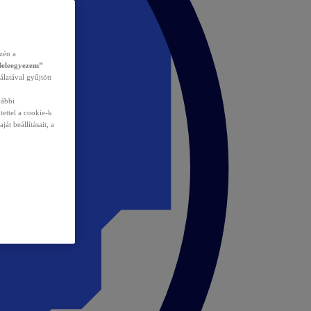
zén a
Beleegyezem”
álatával gyűjtött
vábbi
tettel a cookie-k
át beállításait, a