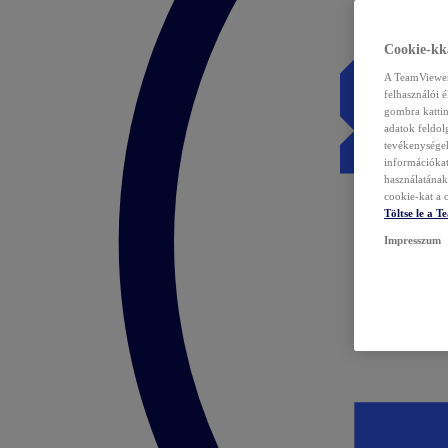
Cookie-kka
A TeamViewer 
felhasználói 
gombra kattin
adatok feldol
tevékenységek
információka
használatának 
cookie-kat a c
Töltse le a 
Impresszum