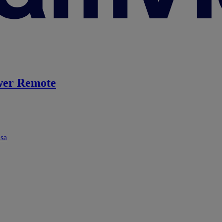
er Remote
ása