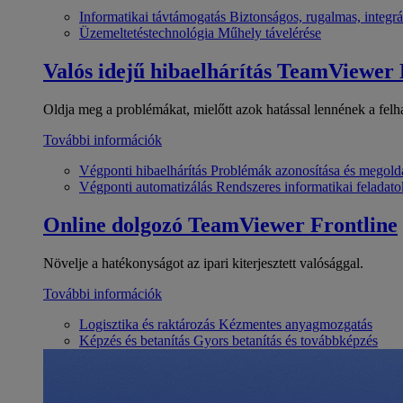
Informatikai távtámogatás
Biztonságos, rugalmas, integrá
Üzemeltetéstechnológia
Műhely távelérése
Valós idejű hibaelhárítás
TeamViewer
Oldja meg a problémákat, mielőtt azok hatással lennének a felh
További információk
Végponti hibaelhárítás
Problémák azonosítása és megold
Végponti automatizálás
Rendszeres informatikai feladato
Online dolgozó
TeamViewer Frontline
Növelje a hatékonyságot az ipari kiterjesztett valósággal.
További információk
Logisztika és raktározás
Kézmentes anyagmozgatás
Képzés és betanítás
Gyors betanítás és továbbképzés