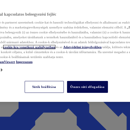
l kapcsolatos beleegyezési fejléc
és partnerei szeretnének cookie-kat és hasonló technológiákat elhelyezni és alkalmazni az eszkö
élmény és a marketingtevékenységek személyre szabása érdekében, valamint elemzési célból. A
„
tva beleegyezik (i) az összes cookie elhelyezésébe és használatába, valamint (ii) a cookie-k haszn
gozásába, amelyeket társíthatunk a termékek használatából és a használathoz kapcsolódó elemzési
ből származó adatokhoz. A cookie-k elhelyezésével és az adatok feldolgozásával kapcsolatos to
t a
cookie-kra vonatkozó szabályzatban
és az
Adatvédelmi irányelvekben
találja, különös tekin
konkrét céljaira, a külső címzettekre és a cookie-k tárolási időtartamára. Ha szeretné megadni a saj
ookie-k beállításainak területén szabhatja testre.
TeamViewert
Impresszum
Sütik beállítása
Összes süti elfogadása