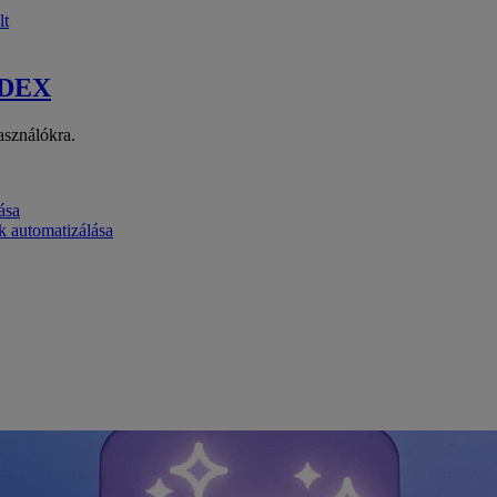
lt
 DEX
asználókra.
ása
k automatizálása