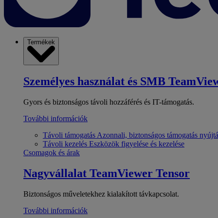
Termékek
Személyes használat és SMB
TeamView
Gyors és biztonságos távoli hozzáférés és IT-támogatás.
További információk
Távoli támogatás
Azonnali, biztonságos támogatás nyújt
Távoli kezelés
Eszközök figyelése és kezelése
Csomagok és árak
Nagyvállalat
TeamViewer Tensor
Biztonságos műveletekhez kialakított távkapcsolat.
További információk