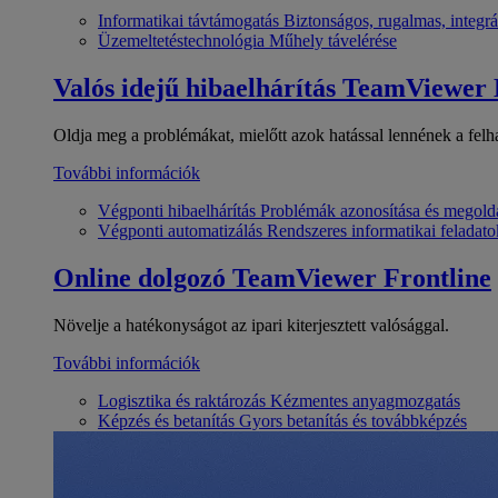
Informatikai távtámogatás
Biztonságos, rugalmas, integrá
Üzemeltetéstechnológia
Műhely távelérése
Valós idejű hibaelhárítás
TeamViewer
Oldja meg a problémákat, mielőtt azok hatással lennének a felh
További információk
Végponti hibaelhárítás
Problémák azonosítása és megold
Végponti automatizálás
Rendszeres informatikai feladato
Online dolgozó
TeamViewer Frontline
Növelje a hatékonyságot az ipari kiterjesztett valósággal.
További információk
Logisztika és raktározás
Kézmentes anyagmozgatás
Képzés és betanítás
Gyors betanítás és továbbképzés