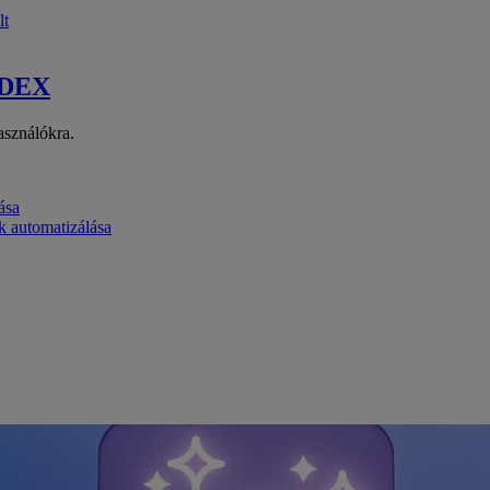
lt
 DEX
asználókra.
ása
k automatizálása