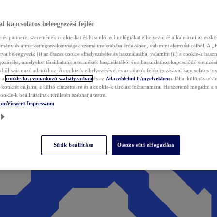
l kapcsolatos beleegyezési fejléc
és partnerei szeretnének cookie-kat és hasonló technológiákat elhelyezni és alkalmazni az eszkö
élmény és a marketingtevékenységek személyre szabása érdekében, valamint elemzési célból. A
„
tva beleegyezik (i) az összes cookie elhelyezésébe és használatába, valamint (ii) a cookie-k haszn
gozásába, amelyeket társíthatunk a termékek használatából és a használathoz kapcsolódó elemzési
ből származó adatokhoz. A cookie-k elhelyezésével és az adatok feldolgozásával kapcsolatos to
t a
cookie-kra vonatkozó szabályzatban
és az
Adatvédelmi irányelvekben
találja, különös tekin
konkrét céljaira, a külső címzettekre és a cookie-k tárolási időtartamára. Ha szeretné megadni a saj
ookie-k beállításainak területén szabhatja testre.
TeamViewert
Impresszum
Sütik beállítása
Összes süti elfogadása