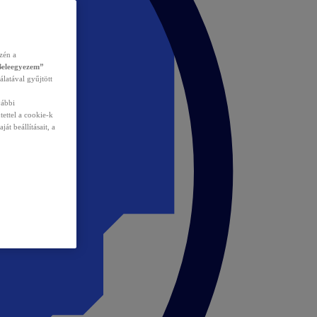
zén a
Beleegyezem”
álatával gyűjtött
vábbi
tettel a cookie-k
át beállításait, a