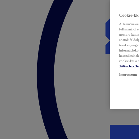
Cookie-kka
A TeamViewer 
felhasználói 
gombra kattin
adatok feldol
tevékenységek
információka
használatának 
cookie-kat a c
Töltse le a 
Impresszum