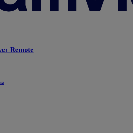
er Remote
ása