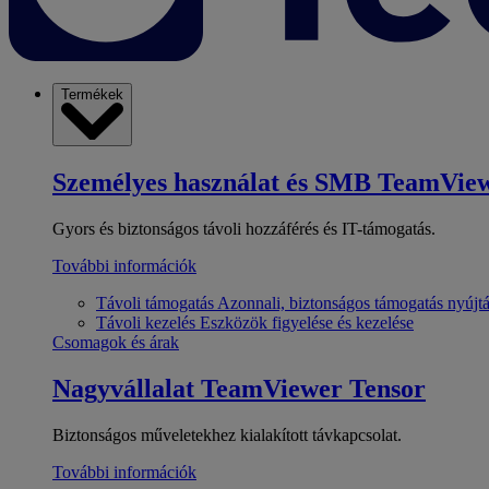
Termékek
Személyes használat és SMB
TeamView
Gyors és biztonságos távoli hozzáférés és IT-támogatás.
További információk
Távoli támogatás
Azonnali, biztonságos támogatás nyújt
Távoli kezelés
Eszközök figyelése és kezelése
Csomagok és árak
Nagyvállalat
TeamViewer Tensor
Biztonságos műveletekhez kialakított távkapcsolat.
További információk