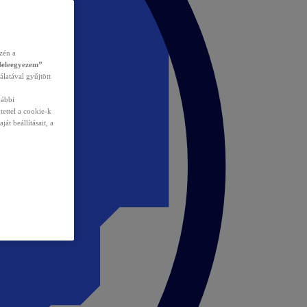
zén a
Beleegyezem”
álatával gyűjtött
vábbi
tettel a cookie-k
át beállításait, a