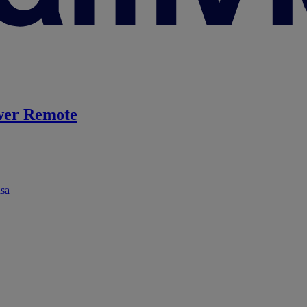
er Remote
ása