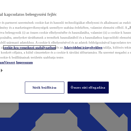
l kapcsolatos beleegyezési fejléc
és partnerei szeretnének cookie-kat és hasonló technológiákat elhelyezni és alkalmazni az eszkö
élmény és a marketingtevékenységek személyre szabása érdekében, valamint elemzési célból. A
„
tva beleegyezik (i) az összes cookie elhelyezésébe és használatába, valamint (ii) a cookie-k haszn
gozásába, amelyeket társíthatunk a termékek használatából és a használathoz kapcsolódó elemzési
ből származó adatokhoz. A cookie-k elhelyezésével és az adatok feldolgozásával kapcsolatos to
t a
cookie-kra vonatkozó szabályzatban
és az
Adatvédelmi irányelvekben
találja, különös tekin
konkrét céljaira, a külső címzettekre és a cookie-k tárolási időtartamára. Ha szeretné megadni a saj
ookie-k beállításainak területén szabhatja testre.
TeamViewert
Impresszum
Sütik beállítása
Összes süti elfogadása