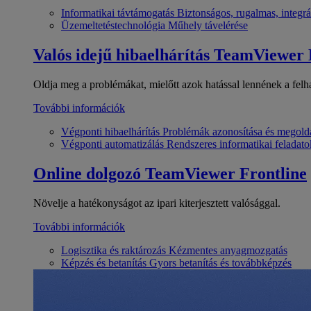
Informatikai távtámogatás
Biztonságos, rugalmas, integrá
Üzemeltetéstechnológia
Műhely távelérése
Valós idejű hibaelhárítás
TeamViewer
Oldja meg a problémákat, mielőtt azok hatással lennének a felh
További információk
Végponti hibaelhárítás
Problémák azonosítása és megold
Végponti automatizálás
Rendszeres informatikai feladato
Online dolgozó
TeamViewer Frontline
Növelje a hatékonyságot az ipari kiterjesztett valósággal.
További információk
Logisztika és raktározás
Kézmentes anyagmozgatás
Képzés és betanítás
Gyors betanítás és továbbképzés