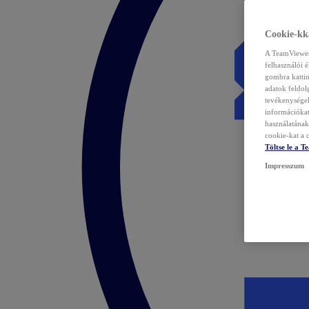
Cookie-kka
A TeamViewer 
felhasználói 
gombra kattin
adatok feldol
tevékenységek
információka
használatának 
cookie-kat a c
Töltse le a 
Impresszum