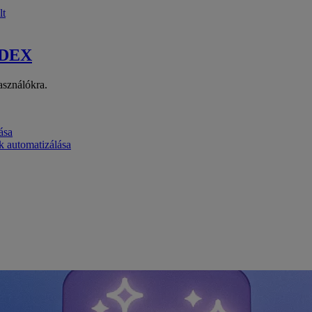
lt
 DEX
asználókra.
ása
k automatizálása