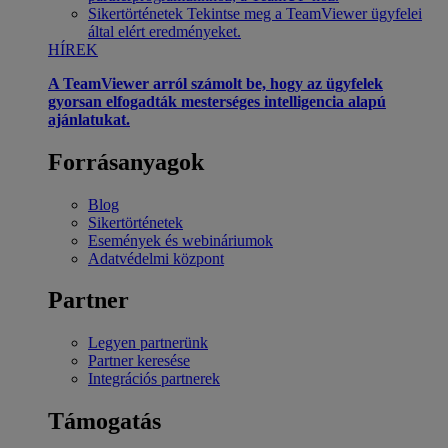
Sikertörténetek
Tekintse meg a TeamViewer ügyfelei
által elért eredményeket.
HÍREK
A TeamViewer arról számolt be, hogy az ügyfelek
gyorsan elfogadták mesterséges intelligencia alapú
ajánlatukat.
Forrásanyagok
Blog
Sikertörténetek
Események és webináriumok
Adatvédelmi központ
Partner
Legyen partnerünk
Partner keresése
Integrációs partnerek
Támogatás