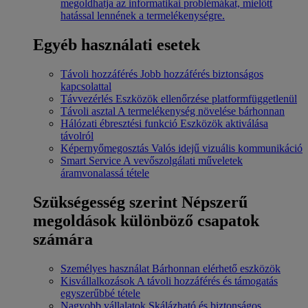
megoldhatja az informatikai problémákat, mielőtt
hatással lennének a termelékenységre.
Egyéb használati esetek
Távoli hozzáférés
Jobb hozzáférés biztonságos
kapcsolattal
Távvezérlés
Eszközök ellenőrzése platformfüggetlenül
Távoli asztal
A termelékenység növelése bárhonnan
Hálózati ébresztési funkció
Eszközök aktiválása
távolról
Képernyőmegosztás
Valós idejű vizuális kommunikáció
Smart Service
A vevőszolgálati műveletek
áramvonalassá tétele
Szükségesség szerint
Népszerű
megoldások különböző csapatok
számára
Személyes használat
Bárhonnan elérhető eszközök
Kisvállalkozások
A távoli hozzáférés és támogatás
egyszerűbbé tétele
Nagyobb vállalatok
Skálázható és biztonságos