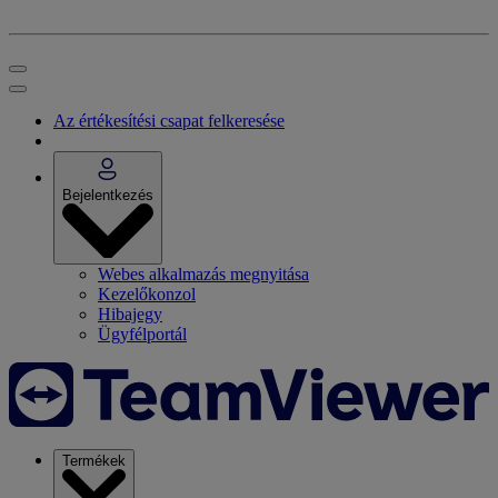
Az értékesítési csapat felkeresése
Bejelentkezés
Webes alkalmazás megnyitása
Kezelőkonzol
Hibajegy
Ügyfélportál
Termékek