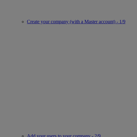
Create your company (with a Master account) - 1/9
Add your users to your company - 2/9