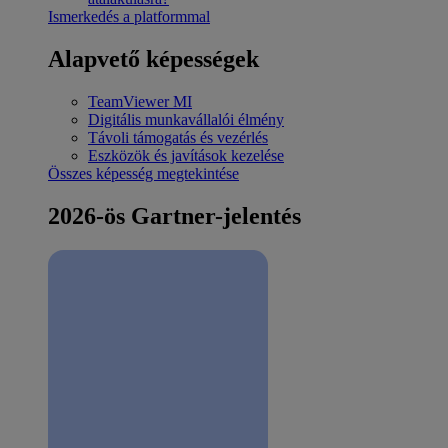
Ismerkedés a platformmal
Alapvető képességek
TeamViewer MI
Digitális munkavállalói élmény
Távoli támogatás és vezérlés
Eszközök és javítások kezelése
Összes képesség megtekintése
2026-ös Gartner-jelentés