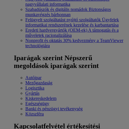
nagyvállalati informatika
Szabadúszók és digitális nomádok
Biztonságos
munkavégzés bárhonnan
Felügyelt szolgáltatást nyújtó szolgáltatók
Ügyfelek
informatikai rendszerének kezelése és karbantartása
Eredeti hardvergyártók (OEM-ek)
A támogatás és a
műveletek racionalizálása
Nonprofit és oktatás
30% kedvezmény a TeamViewer
technológiára
Iparágak szerint
Népszerű
megoldások iparágak szerint
Autóipar
Mezőgazdaság
Logisztika
Gyártás
Kiskereskedelem
Egészségügy
Banki és pénzügyi tevékenység
Közszféra
Kapcsolatfelvétel értékesítési