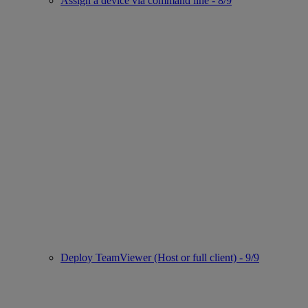
Assign a device via command line - 8/9
Deploy TeamViewer (Host or full client) - 9/9