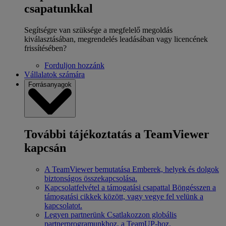
csapatunkkal
Segítségre van szüksége a megfelelő megoldás
kiválasztásában, megrendelés leadásában vagy licencének
frissítésében?
Forduljon hozzánk
Vállalatok számára
Forrásanyagok
További tájékoztatás a TeamViewer
kapcsán
A TeamViewer bemutatása
Emberek, helyek és dolgok
biztonságos összekapcsolása.
Kapcsolatfelvétel a támogatási csapattal
Böngésszen a
támogatási cikkek között, vagy vegye fel velünk a
kapcsolatot.
Legyen partnerünk
Csatlakozzon globális
partnerprogramunkhoz, a TeamUP-hoz.