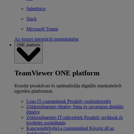
Salesforce
Slack
Microsoft Teams
Az összes integráció megtekintése
ONE platform
TeamViewer ONE platform
Kezelje proaktívan és optimalizálja digitális munkahelyét
egyetlen platformon.
Lean IT-csapatoknak
Proaktív eszközkezelés
Zökkenőmentes élmény
Sima és zavartalan digitális
élmény
Zökkenőmentes IT-műveletek
Proaktív javítások és
kivételes szolgáltatás
Kapcsolatfelvétel a csapatunkkal
Készen áll az
átalakulásra?