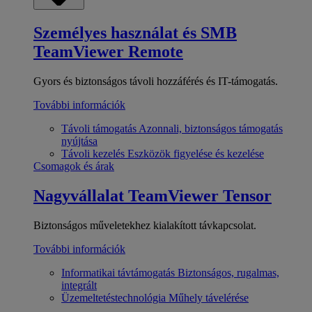
Személyes használat és SMB
TeamViewer Remote
Gyors és biztonságos távoli hozzáférés és IT-támogatás.
További információk
Távoli támogatás
Azonnali, biztonságos támogatás
nyújtása
Távoli kezelés
Eszközök figyelése és kezelése
Csomagok és árak
Nagyvállalat
TeamViewer Tensor
Biztonságos műveletekhez kialakított távkapcsolat.
További információk
Informatikai távtámogatás
Biztonságos, rugalmas,
integrált
Üzemeltetéstechnológia
Műhely távelérése