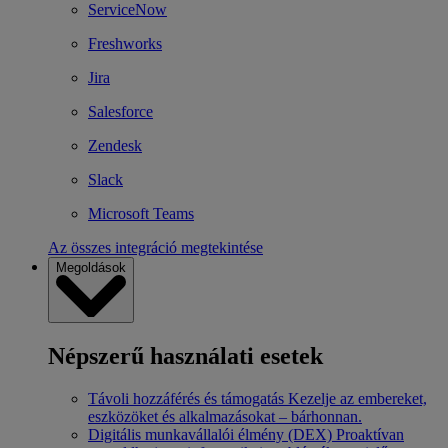
ServiceNow
Freshworks
Jira
Salesforce
Zendesk
Slack
Microsoft Teams
Az összes integráció megtekintése
Megoldások
Népszerű használati esetek
Távoli hozzáférés és támogatás
Kezelje az embereket,
eszközöket és alkalmazásokat – bárhonnan.
Digitális munkavállalói élmény (DEX)
Proaktívan