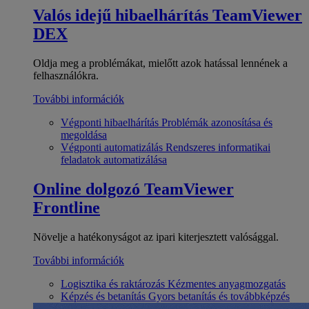
Valós idejű hibaelhárítás
TeamViewer
DEX
Oldja meg a problémákat, mielőtt azok hatással lennének a
felhasználókra.
További információk
Végponti hibaelhárítás
Problémák azonosítása és
megoldása
Végponti automatizálás
Rendszeres informatikai
feladatok automatizálása
Online dolgozó
TeamViewer
Frontline
Növelje a hatékonyságot az ipari kiterjesztett valósággal.
További információk
Logisztika és raktározás
Kézmentes anyagmozgatás
Képzés és betanítás
Gyors betanítás és továbbképzés