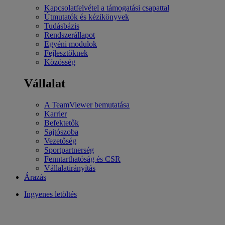
Kapcsolatfelvétel a támogatási csapattal
Útmutatók és kézikönyvek
Tudásbázis
Rendszerállapot
Egyéni modulok
Fejlesztőknek
Közösség
Vállalat
A TeamViewer bemutatása
Karrier
Befektetők
Sajtószoba
Vezetőség
Sportpartnerség
Fenntarthatóság és CSR
Vállalatirányítás
Árazás
Ingyenes letöltés