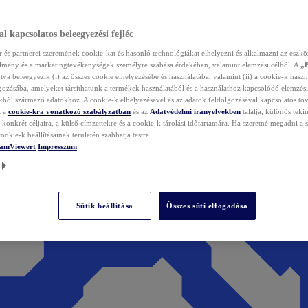
l kapcsolatos beleegyezési fejléc
és partnerei szeretnének cookie-kat és hasonló technológiákat elhelyezni és alkalmazni az eszkö
élmény és a marketingtevékenységek személyre szabása érdekében, valamint elemzési célból. A
„
tva beleegyezik (i) az összes cookie elhelyezésébe és használatába, valamint (ii) a cookie-k haszn
gozásába, amelyeket társíthatunk a termékek használatából és a használathoz kapcsolódó elemzési
ből származó adatokhoz. A cookie-k elhelyezésével és az adatok feldolgozásával kapcsolatos to
t a
cookie-kra vonatkozó szabályzatban
és az
Adatvédelmi irányelvekben
találja, különös tekin
konkrét céljaira, a külső címzettekre és a cookie-k tárolási időtartamára. Ha szeretné megadni a saj
ookie-k beállításainak területén szabhatja testre.
TeamViewert
Impresszum
Sütik beállítása
Összes süti elfogadása