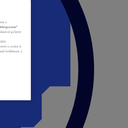
zén a
Beleegyezem”
álatával gyűjtött
vábbi
tettel a cookie-k
át beállításait, a