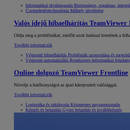
Informatikai távtámogatás
Biztonságos, rugalmas, integrá
Üzemeltetéstechnológia
Műhely távelérése
Valós idejű hibaelhárítás
TeamViewer
Oldja meg a problémákat, mielőtt azok hatással lennének a felh
További információk
Végponti hibaelhárítás
Problémák azonosítása és megold
Végponti automatizálás
Rendszeres informatikai feladato
Online dolgozó
TeamViewer Frontline
Növelje a hatékonyságot az ipari kiterjesztett valósággal.
További információk
Logisztika és raktározás
Kézmentes anyagmozgatás
Képzés és betanítás
Gyors betanítás és továbbképzés