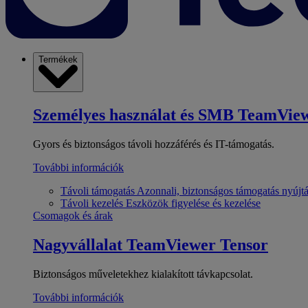
Termékek
Személyes használat és SMB
TeamView
Gyors és biztonságos távoli hozzáférés és IT-támogatás.
További információk
Távoli támogatás
Azonnali, biztonságos támogatás nyújt
Távoli kezelés
Eszközök figyelése és kezelése
Csomagok és árak
Nagyvállalat
TeamViewer Tensor
Biztonságos műveletekhez kialakított távkapcsolat.
További információk