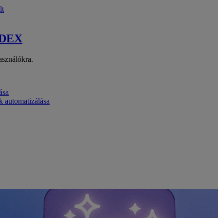
lt
 DEX
asználókra.
ása
k automatizálása