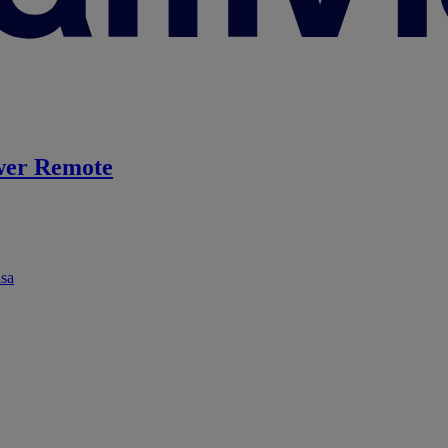
er Remote
ása