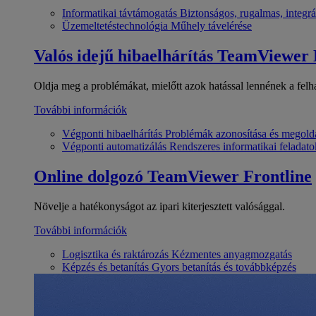
Informatikai távtámogatás
Biztonságos, rugalmas, integrá
Üzemeltetéstechnológia
Műhely távelérése
Valós idejű hibaelhárítás
TeamViewer
Oldja meg a problémákat, mielőtt azok hatással lennének a felh
További információk
Végponti hibaelhárítás
Problémák azonosítása és megold
Végponti automatizálás
Rendszeres informatikai feladato
Online dolgozó
TeamViewer Frontline
Növelje a hatékonyságot az ipari kiterjesztett valósággal.
További információk
Logisztika és raktározás
Kézmentes anyagmozgatás
Képzés és betanítás
Gyors betanítás és továbbképzés