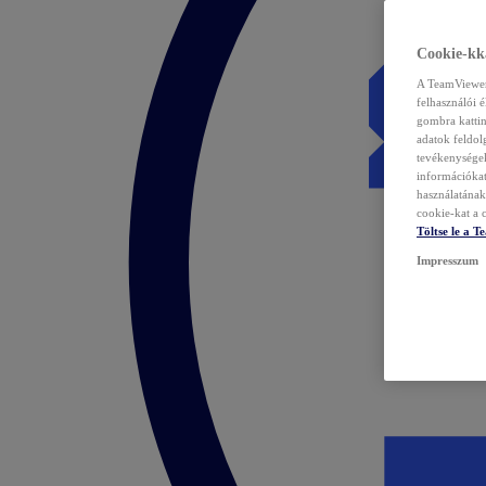
Cookie-kka
A TeamViewer 
felhasználói 
gombra kattin
adatok feldol
tevékenységek
információka
használatának 
cookie-kat a c
Töltse le a 
Impresszum