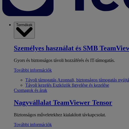
Termékek
Személyes használat és SMB
TeamView
Gyors és biztonságos távoli hozzáférés és IT-támogatás.
További információk
Távoli támogatás
Azonnali, biztonságos támogatás nyújt
Távoli kezelés
Eszközök figyelése és kezelése
Csomagok és árak
Nagyvállalat
TeamViewer Tensor
Biztonságos műveletekhez kialakított távkapcsolat.
További információk