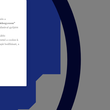
zén a
Beleegyezem”
álatával gyűjtött
vábbi
tettel a cookie-k
át beállításait, a