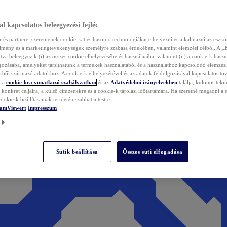
l kapcsolatos beleegyezési fejléc
és partnerei szeretnének cookie-kat és hasonló technológiákat elhelyezni és alkalmazni az eszkö
élmény és a marketingtevékenységek személyre szabása érdekében, valamint elemzési célból. A
„
tva beleegyezik (i) az összes cookie elhelyezésébe és használatába, valamint (ii) a cookie-k haszn
gozásába, amelyeket társíthatunk a termékek használatából és a használathoz kapcsolódó elemzési
ből származó adatokhoz. A cookie-k elhelyezésével és az adatok feldolgozásával kapcsolatos to
t a
cookie-kra vonatkozó szabályzatban
és az
Adatvédelmi irányelvekben
találja, különös tekin
konkrét céljaira, a külső címzettekre és a cookie-k tárolási időtartamára. Ha szeretné megadni a saj
ookie-k beállításainak területén szabhatja testre.
TeamViewert
Impresszum
Sütik beállítása
Összes süti elfogadása