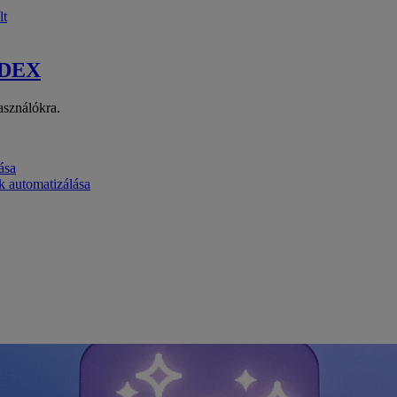
lt
 DEX
asználókra.
ása
k automatizálása