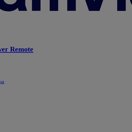
er Remote
ása