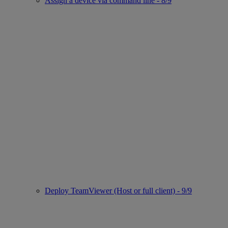
Assign a device via command line - 8/9
Deploy TeamViewer (Host or full client) - 9/9