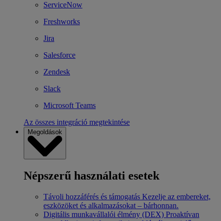
ServiceNow
Freshworks
Jira
Salesforce
Zendesk
Slack
Microsoft Teams
Az összes integráció megtekintése
Megoldások
Népszerű használati esetek
Távoli hozzáférés és támogatás
Kezelje az embereket,
eszközöket és alkalmazásokat – bárhonnan.
Digitális munkavállalói élmény (DEX)
Proaktívan