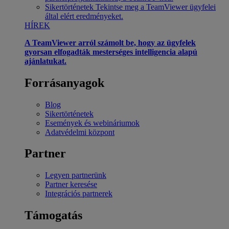
Sikertörténetek
Tekintse meg a TeamViewer ügyfelei
által elért eredményeket.
HÍREK
A TeamViewer arról számolt be, hogy az ügyfelek
gyorsan elfogadták mesterséges intelligencia alapú
ajánlatukat.
Forrásanyagok
Blog
Sikertörténetek
Események és webináriumok
Adatvédelmi központ
Partner
Legyen partnerünk
Partner keresése
Integrációs partnerek
Támogatás