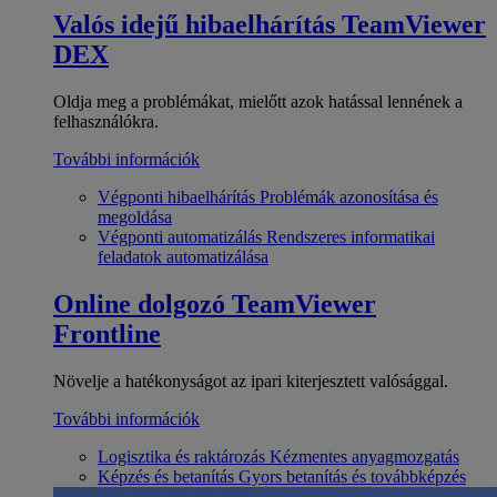
Valós idejű hibaelhárítás
TeamViewer
DEX
Oldja meg a problémákat, mielőtt azok hatással lennének a
felhasználókra.
További információk
Végponti hibaelhárítás
Problémák azonosítása és
megoldása
Végponti automatizálás
Rendszeres informatikai
feladatok automatizálása
Online dolgozó
TeamViewer
Frontline
Növelje a hatékonyságot az ipari kiterjesztett valósággal.
További információk
Logisztika és raktározás
Kézmentes anyagmozgatás
Képzés és betanítás
Gyors betanítás és továbbképzés