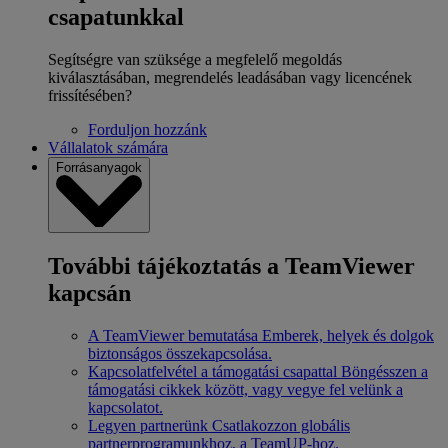
csapatunkkal
Segítségre van szüksége a megfelelő megoldás
kiválasztásában, megrendelés leadásában vagy licencének
frissítésében?
Forduljon hozzánk
Vállalatok számára
Forrásanyagok
További tájékoztatás a TeamViewer
kapcsán
A TeamViewer bemutatása
Emberek, helyek és dolgok
biztonságos összekapcsolása.
Kapcsolatfelvétel a támogatási csapattal
Böngésszen a
támogatási cikkek között, vagy vegye fel velünk a
kapcsolatot.
Legyen partnerünk
Csatlakozzon globális
partnerprogramunkhoz, a TeamUP-hoz.