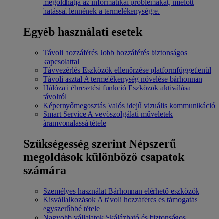
megoldhatja az informatikai problémákat, mielőtt
hatással lennének a termelékenységre.
Egyéb használati esetek
Távoli hozzáférés
Jobb hozzáférés biztonságos
kapcsolattal
Távvezérlés
Eszközök ellenőrzése platformfüggetlenül
Távoli asztal
A termelékenység növelése bárhonnan
Hálózati ébresztési funkció
Eszközök aktiválása
távolról
Képernyőmegosztás
Valós idejű vizuális kommunikáció
Smart Service
A vevőszolgálati műveletek
áramvonalassá tétele
Szükségesség szerint
Népszerű
megoldások különböző csapatok
számára
Személyes használat
Bárhonnan elérhető eszközök
Kisvállalkozások
A távoli hozzáférés és támogatás
egyszerűbbé tétele
Nagyobb vállalatok
Skálázható és biztonságos