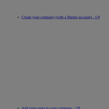
Create your company (with a Master account) - 1/9
Add your users to your company - 2/9