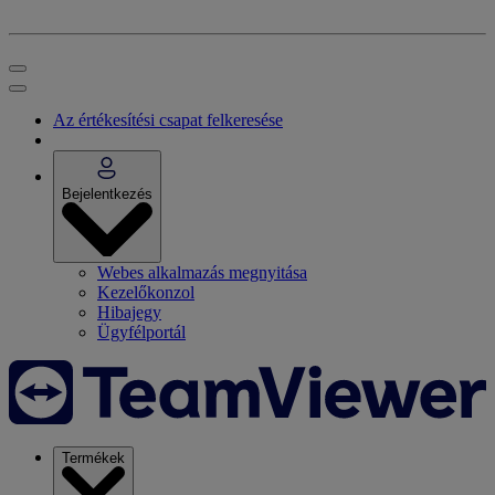
Az értékesítési csapat felkeresése
Bejelentkezés
Webes alkalmazás megnyitása
Kezelőkonzol
Hibajegy
Ügyfélportál
Termékek