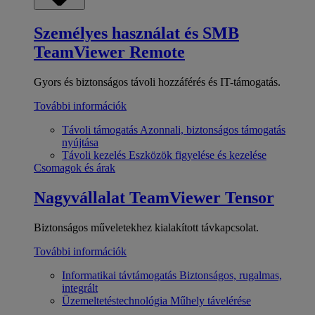
Személyes használat és SMB
TeamViewer Remote
Gyors és biztonságos távoli hozzáférés és IT-támogatás.
További információk
Távoli támogatás
Azonnali, biztonságos támogatás
nyújtása
Távoli kezelés
Eszközök figyelése és kezelése
Csomagok és árak
Nagyvállalat
TeamViewer Tensor
Biztonságos műveletekhez kialakított távkapcsolat.
További információk
Informatikai távtámogatás
Biztonságos, rugalmas,
integrált
Üzemeltetéstechnológia
Műhely távelérése