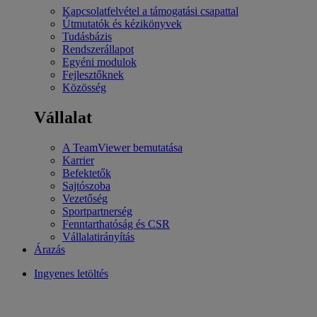
Kapcsolatfelvétel a támogatási csapattal
Útmutatók és kézikönyvek
Tudásbázis
Rendszerállapot
Egyéni modulok
Fejlesztőknek
Közösség
Vállalat
A TeamViewer bemutatása
Karrier
Befektetők
Sajtószoba
Vezetőség
Sportpartnerség
Fenntarthatóság és CSR
Vállalatirányítás
Árazás
Ingyenes letöltés