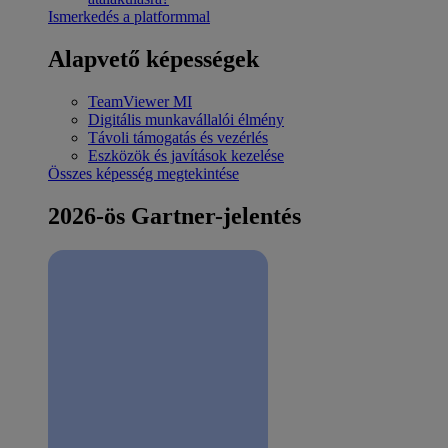
Ismerkedés a platformmal
Alapvető képességek
TeamViewer MI
Digitális munkavállalói élmény
Távoli támogatás és vezérlés
Eszközök és javítások kezelése
Összes képesség megtekintése
2026-ös Gartner-jelentés