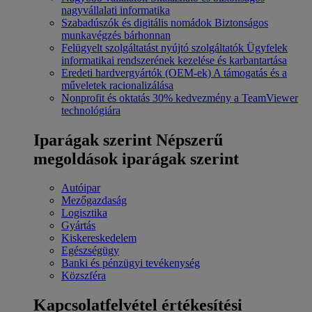
nagyvállalati informatika
Szabadúszók és digitális nomádok
Biztonságos
munkavégzés bárhonnan
Felügyelt szolgáltatást nyújtó szolgáltatók
Ügyfelek
informatikai rendszerének kezelése és karbantartása
Eredeti hardvergyártók (OEM-ek)
A támogatás és a
műveletek racionalizálása
Nonprofit és oktatás
30% kedvezmény a TeamViewer
technológiára
Iparágak szerint
Népszerű
megoldások iparágak szerint
Autóipar
Mezőgazdaság
Logisztika
Gyártás
Kiskereskedelem
Egészségügy
Banki és pénzügyi tevékenység
Közszféra
Kapcsolatfelvétel értékesítési