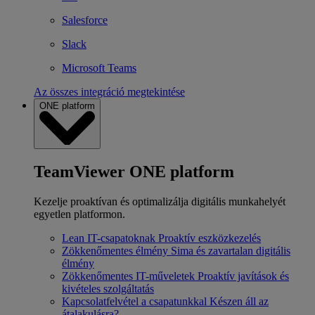
Salesforce
Slack
Microsoft Teams
Az összes integráció megtekintése
ONE platform
TeamViewer ONE platform
Kezelje proaktívan és optimalizálja digitális munkahelyét
egyetlen platformon.
Lean IT-csapatoknak
Proaktív eszközkezelés
Zökkenőmentes élmény
Sima és zavartalan digitális
élmény
Zökkenőmentes IT-műveletek
Proaktív javítások és
kivételes szolgáltatás
Kapcsolatfelvétel a csapatunkkal
Készen áll az
átalakulásra?