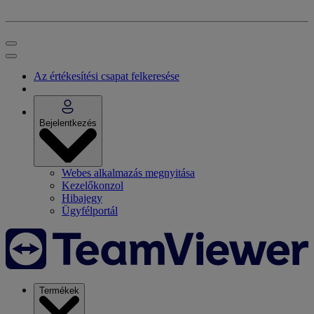
Az értékesítési csapat felkeresése
Bejelentkezés
Webes alkalmazás megnyitása
Kezelőkonzol
Hibajegy
Ügyfélportál
Termékek