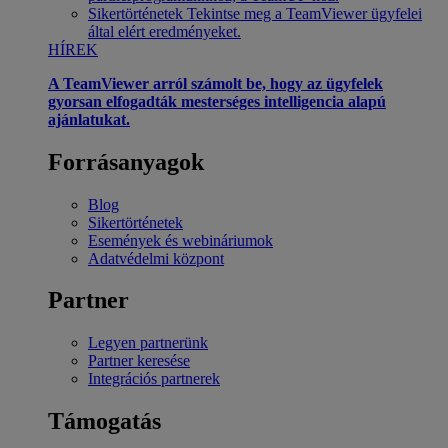
Sikertörténetek
Tekintse meg a TeamViewer ügyfelei
által elért eredményeket.
HÍREK
A TeamViewer arról számolt be, hogy az ügyfelek
gyorsan elfogadták mesterséges intelligencia alapú
ajánlatukat.
Forrásanyagok
Blog
Sikertörténetek
Események és webináriumok
Adatvédelmi központ
Partner
Legyen partnerünk
Partner keresése
Integrációs partnerek
Támogatás