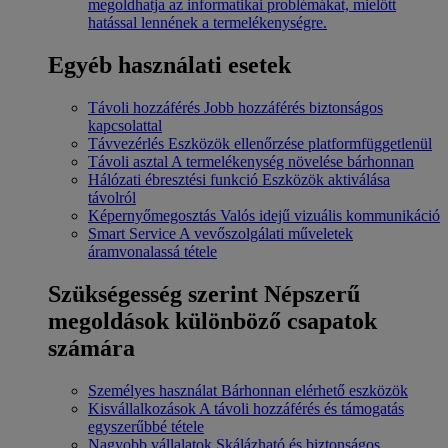
megoldhatja az informatikai problémákat, mielőtt
hatással lennének a termelékenységre.
Egyéb használati esetek
Távoli hozzáférés
Jobb hozzáférés biztonságos
kapcsolattal
Távvezérlés
Eszközök ellenőrzése platformfüggetlenül
Távoli asztal
A termelékenység növelése bárhonnan
Hálózati ébresztési funkció
Eszközök aktiválása
távolról
Képernyőmegosztás
Valós idejű vizuális kommunikáció
Smart Service
A vevőszolgálati műveletek
áramvonalassá tétele
Szükségesség szerint
Népszerű
megoldások különböző csapatok
számára
Személyes használat
Bárhonnan elérhető eszközök
Kisvállalkozások
A távoli hozzáférés és támogatás
egyszerűbbé tétele
Nagyobb vállalatok
Skálázható és biztonságos