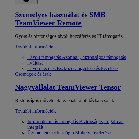
Személyes használat és SMB
TeamViewer Remote
Gyors és biztonságos távoli hozzáférés és IT-támogatás.
További információk
Távoli támogatás
Azonnali, biztonságos támogatás
nyújtása
Távoli kezelés
Eszközök figyelése és kezelése
Csomagok és árak
Nagyvállalat
TeamViewer Tensor
Biztonságos műveletekhez kialakított távkapcsolat.
További információk
Informatikai távtámogatás
Biztonságos, rugalmas,
integrált
Üzemeltetéstechnológia
Műhely távelérése