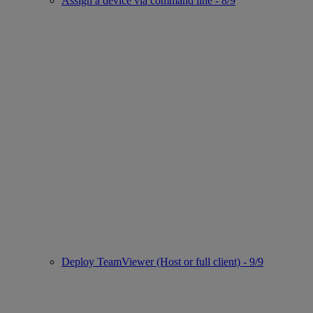
Assign a device via command line - 8/9
Deploy TeamViewer (Host or full client) - 9/9