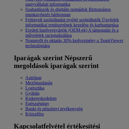
nagyvállalati informatika
Szabadúszók és digitális nomádok
Biztonságos
munkavégzés bárhonnan
Felügyelt szolgáltatást nyújtó szolgáltatók
Ügyfelek
informatikai rendszerének kezelése és karbantartása
Eredeti hardvergyártók (OEM-ek)
A támogatás és a
műveletek racionalizálása
Nonprofit és oktatás
30% kedvezmény a TeamViewer
technológiára
Iparágak szerint
Népszerű
megoldások iparágak szerint
Autóipar
Mezőgazdaság
Logisztika
Gyártás
Kiskereskedelem
Egészségügy
Banki és pénzügyi tevékenység
Közszféra
Kapcsolatfelvétel értékesítési