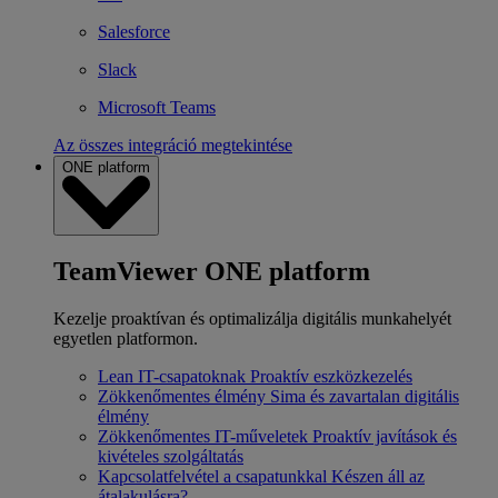
Salesforce
Slack
Microsoft Teams
Az összes integráció megtekintése
ONE platform
TeamViewer ONE platform
Kezelje proaktívan és optimalizálja digitális munkahelyét
egyetlen platformon.
Lean IT-csapatoknak
Proaktív eszközkezelés
Zökkenőmentes élmény
Sima és zavartalan digitális
élmény
Zökkenőmentes IT-műveletek
Proaktív javítások és
kivételes szolgáltatás
Kapcsolatfelvétel a csapatunkkal
Készen áll az
átalakulásra?