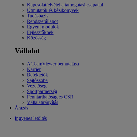
Kapcsolatfelvétel a támogatási csapattal
Útmutatók és kézikönyvek
Tudásbázis
Rendszerállapot
Egyéni modulok
Fejlesztőknek
Közösség
Vállalat
A TeamViewer bemutatása
Karrier
Befektetők
Sajtószoba
Vezetőség
Sportpartnerség
Fenntarthatóság és CSR
Vállalatirányítás
Árazás
Ingyenes letöltés