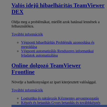
Valós idejű hibaelhárítás
TeamViewer
DEX
Oldja meg a problémákat, mielőtt azok hatással lennének a
felhasználókra.
További információk
Végponti hibaelhárítás
Problémák azonosítása és
megoldása
Végponti automatizálás
Rendszeres informatikai
feladatok automatizálása
Online dolgozó
TeamViewer
Frontline
Növelje a hatékonyságot az ipari kiterjesztett valósággal.
További információk
Logisztika és raktározás
Kézmentes anyagmozgatás
Képzés és betanítás
Gyors betanítás és továbbképzés