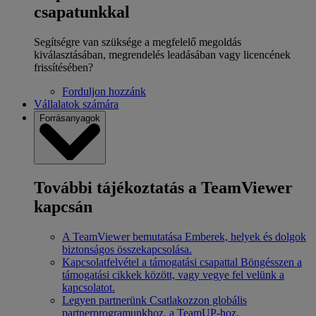
csapatunkkal
Segítségre van szüksége a megfelelő megoldás
kiválasztásában, megrendelés leadásában vagy licencének
frissítésében?
Forduljon hozzánk
Vállalatok számára
Forrásanyagok
További tájékoztatás a TeamViewer
kapcsán
A TeamViewer bemutatása
Emberek, helyek és dolgok
biztonságos összekapcsolása.
Kapcsolatfelvétel a támogatási csapattal
Böngésszen a
támogatási cikkek között, vagy vegye fel velünk a
kapcsolatot.
Legyen partnerünk
Csatlakozzon globális
partnerprogramunkhoz, a TeamUP-hoz.