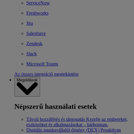
ServiceNow
Freshworks
Jira
Salesforce
Zendesk
Slack
Microsoft Teams
Az összes integráció megtekintése
Megoldások
Népszerű használati esetek
Távoli hozzáférés és támogatás
Kezelje az embereket,
eszközöket és alkalmazásokat – bárhonnan.
Digitális munkavállalói élmény (DEX)
Proaktívan