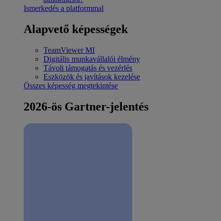
Ismerkedés a platformmal
Alapvető képességek
TeamViewer MI
Digitális munkavállalói élmény
Távoli támogatás és vezérlés
Eszközök és javítások kezelése
Összes képesség megtekintése
2026-ös Gartner-jelentés