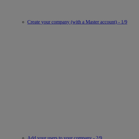
Create your company (with a Master account) - 1/9
Add your users to your company - 2/9