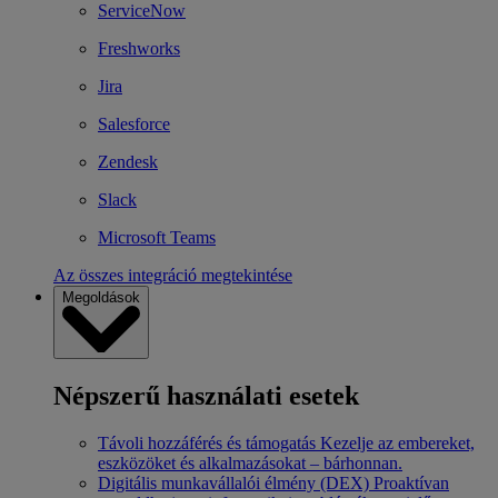
ServiceNow
Freshworks
Jira
Salesforce
Zendesk
Slack
Microsoft Teams
Az összes integráció megtekintése
Megoldások
Népszerű használati esetek
Távoli hozzáférés és támogatás
Kezelje az embereket,
eszközöket és alkalmazásokat – bárhonnan.
Digitális munkavállalói élmény (DEX)
Proaktívan