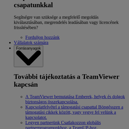
csapatunkkal
Segítségre van szüksége a megfelelő megoldás
kiválasztásában, megrendelés leadásában vagy licencének
frissítésében?
Forduljon hozzánk
Vállalatok számára
Forrásanyagok
További tájékoztatás a TeamViewer
kapcsán
A TeamViewer bemutatása
Emberek, helyek és dolgok
biztonságos összekapcsolása.
Kapcsolatfelvétel a támogatási csapattal
Böngésszen a
támogatási cikkek között, vagy vegye fel velünk a
kapcsolatot.
Legyen partnerünk
Csatlakozzon globális
partnerprogramunkhoz, a TeamUP-hoz.