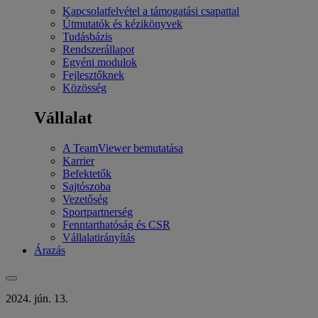
Kapcsolatfelvétel a támogatási csapattal
Útmutatók és kézikönyvek
Tudásbázis
Rendszerállapot
Egyéni modulok
Fejlesztőknek
Közösség
Vállalat
A TeamViewer bemutatása
Karrier
Befektetők
Sajtószoba
Vezetőség
Sportpartnerség
Fenntarthatóság és CSR
Vállalatirányítás
Árazás
2024. jún. 13.