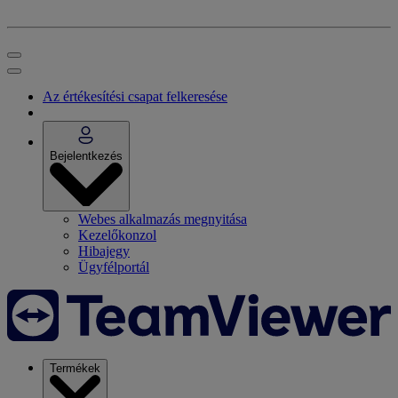
Az értékesítési csapat felkeresése
Bejelentkezés
Webes alkalmazás megnyitása
Kezelőkonzol
Hibajegy
Ügyfélportál
Termékek