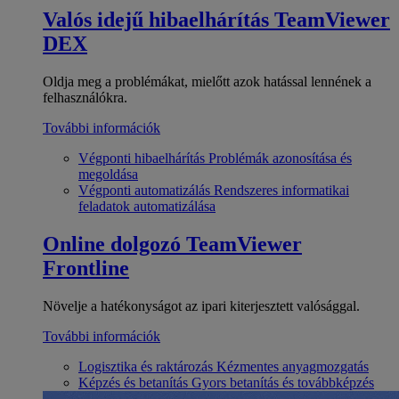
Valós idejű hibaelhárítás
TeamViewer
DEX
Oldja meg a problémákat, mielőtt azok hatással lennének a
felhasználókra.
További információk
Végponti hibaelhárítás
Problémák azonosítása és
megoldása
Végponti automatizálás
Rendszeres informatikai
feladatok automatizálása
Online dolgozó
TeamViewer
Frontline
Növelje a hatékonyságot az ipari kiterjesztett valósággal.
További információk
Logisztika és raktározás
Kézmentes anyagmozgatás
Képzés és betanítás
Gyors betanítás és továbbképzés