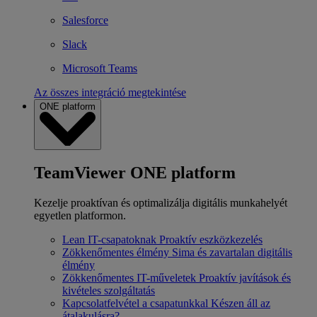
Salesforce
Slack
Microsoft Teams
Az összes integráció megtekintése
ONE platform
TeamViewer ONE platform
Kezelje proaktívan és optimalizálja digitális munkahelyét
egyetlen platformon.
Lean IT-csapatoknak
Proaktív eszközkezelés
Zökkenőmentes élmény
Sima és zavartalan digitális
élmény
Zökkenőmentes IT-műveletek
Proaktív javítások és
kivételes szolgáltatás
Kapcsolatfelvétel a csapatunkkal
Készen áll az
átalakulásra?