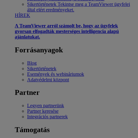
Sikertörténetek
Tekintse meg a TeamViewer ügyfelei
által elért eredményeket.
HÍREK
A TeamViewer arról számolt be, hogy az ügyfelek
gyorsan elfogadták mesterséges intelligencia alapú
ajánlatukat.
Forrásanyagok
Blog
Sikertörténetek
Események és webináriumok
Adatvédelmi központ
Partner
Legyen partnerünk
Partner keresése
Integrációs partnerek
Támogatás