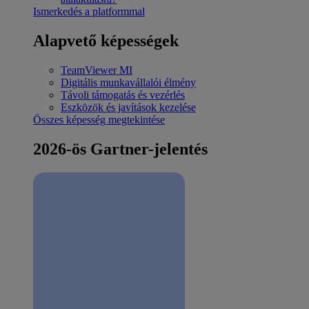
Ismerkedés a platformmal
Alapvető képességek
TeamViewer MI
Digitális munkavállalói élmény
Távoli támogatás és vezérlés
Eszközök és javítások kezelése
Összes képesség megtekintése
2026-ös Gartner-jelentés