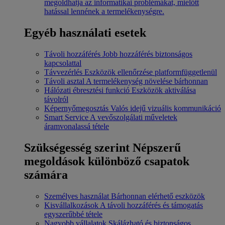
megoldhatja az informatikai problémákat, mielőtt
hatással lennének a termelékenységre.
Egyéb használati esetek
Távoli hozzáférés
Jobb hozzáférés biztonságos
kapcsolattal
Távvezérlés
Eszközök ellenőrzése platformfüggetlenül
Távoli asztal
A termelékenység növelése bárhonnan
Hálózati ébresztési funkció
Eszközök aktiválása
távolról
Képernyőmegosztás
Valós idejű vizuális kommunikáció
Smart Service
A vevőszolgálati műveletek
áramvonalassá tétele
Szükségesség szerint
Népszerű
megoldások különböző csapatok
számára
Személyes használat
Bárhonnan elérhető eszközök
Kisvállalkozások
A távoli hozzáférés és támogatás
egyszerűbbé tétele
Nagyobb vállalatok
Skálázható és biztonságos