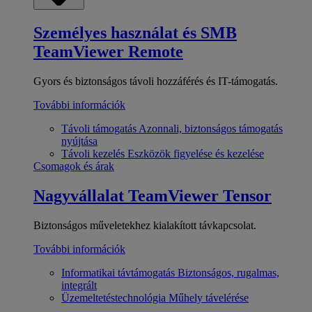
Személyes használat és SMB
TeamViewer Remote
Gyors és biztonságos távoli hozzáférés és IT-támogatás.
További információk
Távoli támogatás
Azonnali, biztonságos támogatás
nyújtása
Távoli kezelés
Eszközök figyelése és kezelése
Csomagok és árak
Nagyvállalat
TeamViewer Tensor
Biztonságos műveletekhez kialakított távkapcsolat.
További információk
Informatikai távtámogatás
Biztonságos, rugalmas,
integrált
Üzemeltetéstechnológia
Műhely távelérése