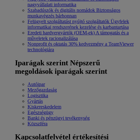
nagyvállalati informatika
Szabadúszók és digitális nomádok
Biztonságos
munkavégzés bárhonnan
Felügyelt szolgáltatást nyújtó szolgáltatók
Ügyfelek
informatikai rendszerének kezelése és karbantartása
Eredeti hardvergyártók (OEM-ek)
A támogatás és a
műveletek racionalizálása
Nonprofit és oktatás
30% kedvezmény a TeamViewer
technológiára
Iparágak szerint
Népszerű
megoldások iparágak szerint
Autóipar
Mezőgazdaság
Logisztika
Gyártás
Kiskereskedelem
Egészségügy
Banki és pénzügyi tevékenység
Közszféra
Kapcsolatfelvétel értékesítési