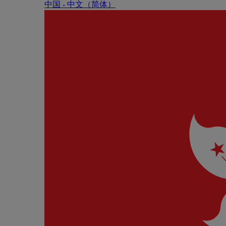
中国 - 中⽂（简体）