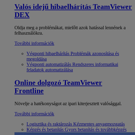
Valós idejű hibaelhárítás
TeamViewer
DEX
Oldja meg a problémákat, mielőtt azok hatással lennének a
felhasználókra.
További információk
Végponti hibaelhárítás
Problémák azonosítása és
megoldása
Végponti automatizálás
Rendszeres informatikai
feladatok automatizálása
Online dolgozó
TeamViewer
Frontline
Növelje a hatékonyságot az ipari kiterjesztett valósággal.
További információk
Logisztika és raktározás
Kézmentes anyagmozgatás
Képzés és betanítás
Gyors betanítás és továbbképzés