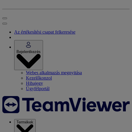
Az értékesítési csapat felkeresése
Bejelentkezés
Webes alkalmazás megnyitása
Kezelőkonzol
Hibajegy
Ügyfélportál
Termékek