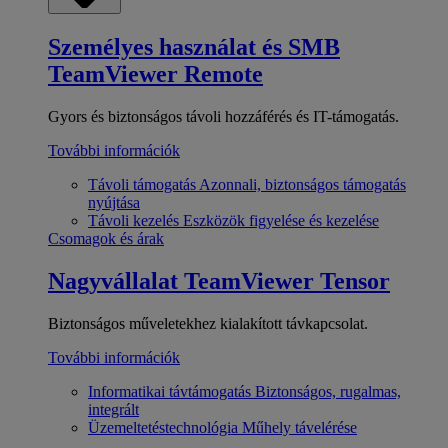
Személyes használat és SMB
TeamViewer Remote
Gyors és biztonságos távoli hozzáférés és IT-támogatás.
További információk
Távoli támogatás
Azonnali, biztonságos támogatás
nyújtása
Távoli kezelés
Eszközök figyelése és kezelése
Csomagok és árak
Nagyvállalat
TeamViewer Tensor
Biztonságos műveletekhez kialakított távkapcsolat.
További információk
Informatikai távtámogatás
Biztonságos, rugalmas,
integrált
Üzemeltetéstechnológia
Műhely távelérése