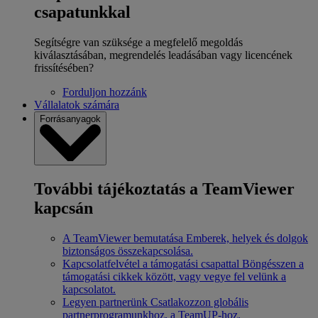
csapatunkkal
Segítségre van szüksége a megfelelő megoldás
kiválasztásában, megrendelés leadásában vagy licencének
frissítésében?
Forduljon hozzánk
Vállalatok számára
Forrásanyagok
További tájékoztatás a TeamViewer
kapcsán
A TeamViewer bemutatása
Emberek, helyek és dolgok
biztonságos összekapcsolása.
Kapcsolatfelvétel a támogatási csapattal
Böngésszen a
támogatási cikkek között, vagy vegye fel velünk a
kapcsolatot.
Legyen partnerünk
Csatlakozzon globális
partnerprogramunkhoz, a TeamUP-hoz.