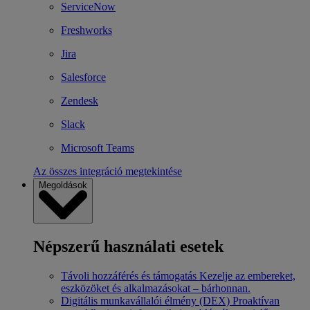
ServiceNow
Freshworks
Jira
Salesforce
Zendesk
Slack
Microsoft Teams
Az összes integráció megtekintése
Megoldások
Népszerű használati esetek
Távoli hozzáférés és támogatás
Kezelje az embereket,
eszközöket és alkalmazásokat – bárhonnan.
Digitális munkavállalói élmény (DEX)
Proaktívan