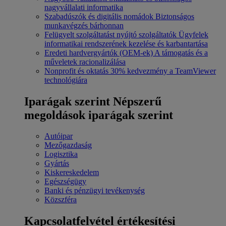
nagyvállalati informatika
Szabadúszók és digitális nomádok
Biztonságos
munkavégzés bárhonnan
Felügyelt szolgáltatást nyújtó szolgáltatók
Ügyfelek
informatikai rendszerének kezelése és karbantartása
Eredeti hardvergyártók (OEM-ek)
A támogatás és a
műveletek racionalizálása
Nonprofit és oktatás
30% kedvezmény a TeamViewer
technológiára
Iparágak szerint
Népszerű
megoldások iparágak szerint
Autóipar
Mezőgazdaság
Logisztika
Gyártás
Kiskereskedelem
Egészségügy
Banki és pénzügyi tevékenység
Közszféra
Kapcsolatfelvétel értékesítési