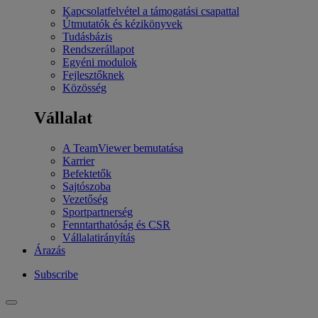
Kapcsolatfelvétel a támogatási csapattal
Útmutatók és kézikönyvek
Tudásbázis
Rendszerállapot
Egyéni modulok
Fejlesztőknek
Közösség
Vállalat
A TeamViewer bemutatása
Karrier
Befektetők
Sajtószoba
Vezetőség
Sportpartnerség
Fenntarthatóság és CSR
Vállalatirányítás
Árazás
Subscribe