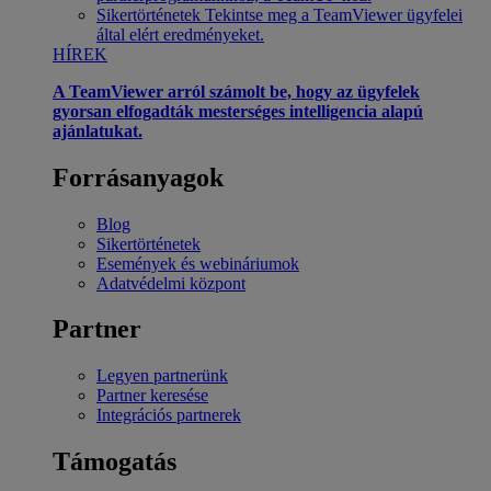
Sikertörténetek
Tekintse meg a TeamViewer ügyfelei
által elért eredményeket.
HÍREK
A TeamViewer arról számolt be, hogy az ügyfelek
gyorsan elfogadták mesterséges intelligencia alapú
ajánlatukat.
Forrásanyagok
Blog
Sikertörténetek
Események és webináriumok
Adatvédelmi központ
Partner
Legyen partnerünk
Partner keresése
Integrációs partnerek
Támogatás