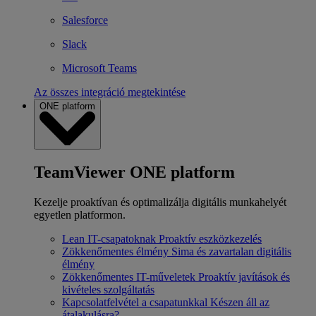
Salesforce
Slack
Microsoft Teams
Az összes integráció megtekintése
ONE platform
TeamViewer ONE platform
Kezelje proaktívan és optimalizálja digitális munkahelyét
egyetlen platformon.
Lean IT-csapatoknak
Proaktív eszközkezelés
Zökkenőmentes élmény
Sima és zavartalan digitális
élmény
Zökkenőmentes IT-műveletek
Proaktív javítások és
kivételes szolgáltatás
Kapcsolatfelvétel a csapatunkkal
Készen áll az
átalakulásra?