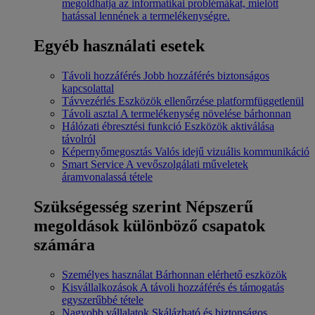
megoldhatja az informatikai problémákat, mielőtt
hatással lennének a termelékenységre.
Egyéb használati esetek
Távoli hozzáférés
Jobb hozzáférés biztonságos
kapcsolattal
Távvezérlés
Eszközök ellenőrzése platformfüggetlenül
Távoli asztal
A termelékenység növelése bárhonnan
Hálózati ébresztési funkció
Eszközök aktiválása
távolról
Képernyőmegosztás
Valós idejű vizuális kommunikáció
Smart Service
A vevőszolgálati műveletek
áramvonalassá tétele
Szükségesség szerint
Népszerű
megoldások különböző csapatok
számára
Személyes használat
Bárhonnan elérhető eszközök
Kisvállalkozások
A távoli hozzáférés és támogatás
egyszerűbbé tétele
Nagyobb vállalatok
Skálázható és biztonságos