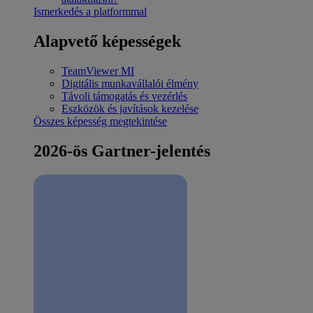
Ismerkedés a platformmal
Alapvető képességek
TeamViewer MI
Digitális munkavállalói élmény
Távoli támogatás és vezérlés
Eszközök és javítások kezelése
Összes képesség megtekintése
2026-ös Gartner-jelentés