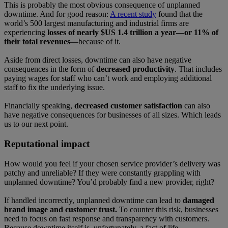
This is probably the most obvious consequence of unplanned
downtime. And for good reason:
A recent study
found that the
world’s 500 largest manufacturing and industrial firms are
experiencing
losses of nearly $US 1.4 trillion a year—or 11% of
their total revenues
—because of it.
Aside from direct losses, downtime can also have negative
consequences in the form of
decreased productivity
. That includes
paying wages for staff who can’t work and employing additional
staff to fix the underlying issue.
Financially speaking,
decreased customer satisfaction
can also
have negative consequences for businesses of all sizes. Which leads
us to our next point.
Reputational impact
How would you feel if your chosen service provider’s delivery was
patchy and unreliable? If they were constantly grappling with
unplanned downtime? You’d probably find a new provider, right?
If handled incorrectly, unplanned downtime can lead to
damaged
brand image and customer trust.
To counter this risk, businesses
need to focus on fast response and transparency with customers.
Because downtime itself is, unfortunately, a fact of life.