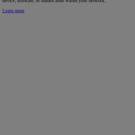
device, software, or hidden asset within your network.
Learn more