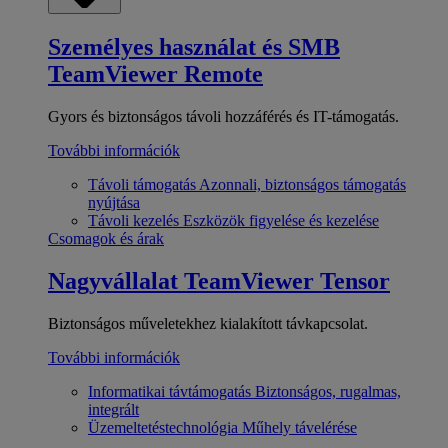
Személyes használat és SMB
TeamViewer Remote
Gyors és biztonságos távoli hozzáférés és IT-támogatás.
További információk
Távoli támogatás
Azonnali, biztonságos támogatás
nyújtása
Távoli kezelés
Eszközök figyelése és kezelése
Csomagok és árak
Nagyvállalat
TeamViewer Tensor
Biztonságos műveletekhez kialakított távkapcsolat.
További információk
Informatikai távtámogatás
Biztonságos, rugalmas,
integrált
Üzemeltetéstechnológia
Műhely távelérése