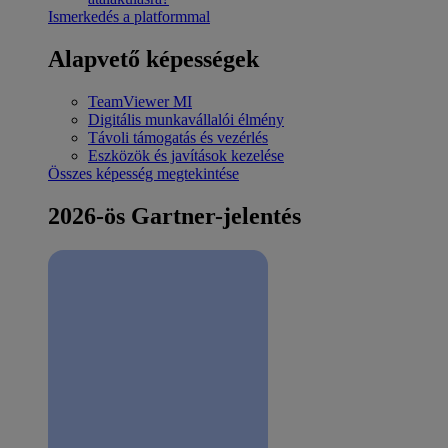
Ismerkedés a platformmal
Alapvető képességek
TeamViewer MI
Digitális munkavállalói élmény
Távoli támogatás és vezérlés
Eszközök és javítások kezelése
Összes képesség megtekintése
2026-ös Gartner-jelentés