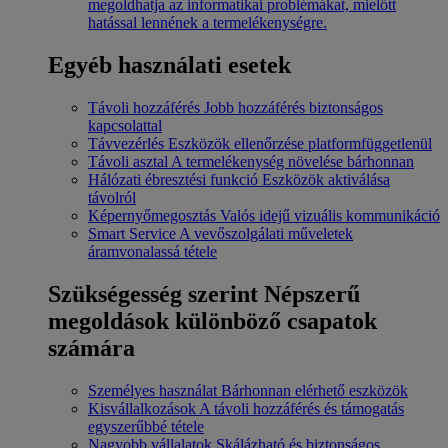
megoldhatja az informatikai problémákat, mielőtt
hatással lennének a termelékenységre.
Egyéb használati esetek
Távoli hozzáférés
Jobb hozzáférés biztonságos
kapcsolattal
Távvezérlés
Eszközök ellenőrzése platformfüggetlenül
Távoli asztal
A termelékenység növelése bárhonnan
Hálózati ébresztési funkció
Eszközök aktiválása
távolról
Képernyőmegosztás
Valós idejű vizuális kommunikáció
Smart Service
A vevőszolgálati műveletek
áramvonalassá tétele
Szükségesség szerint
Népszerű
megoldások különböző csapatok
számára
Személyes használat
Bárhonnan elérhető eszközök
Kisvállalkozások
A távoli hozzáférés és támogatás
egyszerűbbé tétele
Nagyobb vállalatok
Skálázható és biztonságos