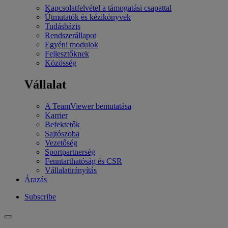
Kapcsolatfelvétel a támogatási csapattal
Útmutatók és kézikönyvek
Tudásbázis
Rendszerállapot
Egyéni modulok
Fejlesztőknek
Közösség
Vállalat
A TeamViewer bemutatása
Karrier
Befektetők
Sajtószoba
Vezetőség
Sportpartnerség
Fenntarthatóság és CSR
Vállalatirányítás
Árazás
Subscribe