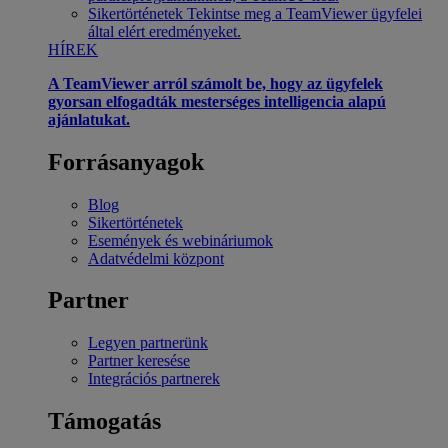
Sikertörténetek
Tekintse meg a TeamViewer ügyfelei
által elért eredményeket.
HÍREK
A TeamViewer arról számolt be, hogy az ügyfelek
gyorsan elfogadták mesterséges intelligencia alapú
ajánlatukat.
Forrásanyagok
Blog
Sikertörténetek
Események és webináriumok
Adatvédelmi központ
Partner
Legyen partnerünk
Partner keresése
Integrációs partnerek
Támogatás