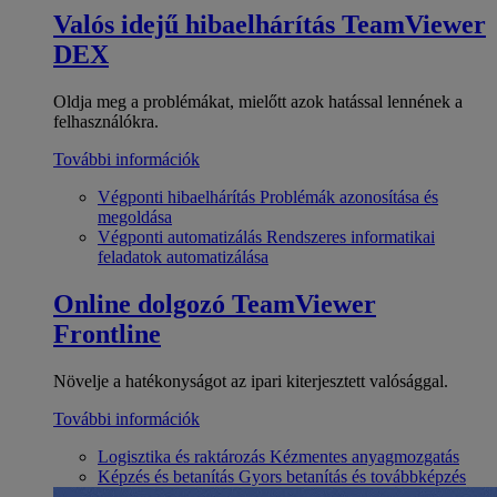
Valós idejű hibaelhárítás
TeamViewer
DEX
Oldja meg a problémákat, mielőtt azok hatással lennének a
felhasználókra.
További információk
Végponti hibaelhárítás
Problémák azonosítása és
megoldása
Végponti automatizálás
Rendszeres informatikai
feladatok automatizálása
Online dolgozó
TeamViewer
Frontline
Növelje a hatékonyságot az ipari kiterjesztett valósággal.
További információk
Logisztika és raktározás
Kézmentes anyagmozgatás
Képzés és betanítás
Gyors betanítás és továbbképzés