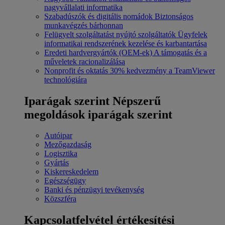
nagyvállalati informatika
Szabadúszók és digitális nomádok
Biztonságos
munkavégzés bárhonnan
Felügyelt szolgáltatást nyújtó szolgáltatók
Ügyfelek
informatikai rendszerének kezelése és karbantartása
Eredeti hardvergyártók (OEM-ek)
A támogatás és a
műveletek racionalizálása
Nonprofit és oktatás
30% kedvezmény a TeamViewer
technológiára
Iparágak szerint
Népszerű
megoldások iparágak szerint
Autóipar
Mezőgazdaság
Logisztika
Gyártás
Kiskereskedelem
Egészségügy
Banki és pénzügyi tevékenység
Közszféra
Kapcsolatfelvétel értékesítési