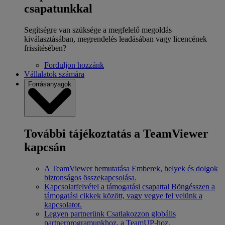
csapatunkkal
Segítségre van szüksége a megfelelő megoldás
kiválasztásában, megrendelés leadásában vagy licencének
frissítésében?
Forduljon hozzánk
Vállalatok számára
Forrásanyagok
További tájékoztatás a TeamViewer
kapcsán
A TeamViewer bemutatása
Emberek, helyek és dolgok
biztonságos összekapcsolása.
Kapcsolatfelvétel a támogatási csapattal
Böngésszen a
támogatási cikkek között, vagy vegye fel velünk a
kapcsolatot.
Legyen partnerünk
Csatlakozzon globális
partnerprogramunkhoz, a TeamUP-hoz.