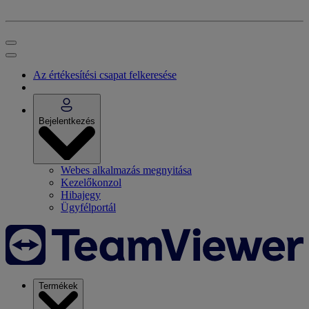
Az értékesítési csapat felkeresése
Bejelentkezés
Webes alkalmazás megnyitása
Kezelőkonzol
Hibajegy
Ügyfélportál
Termékek