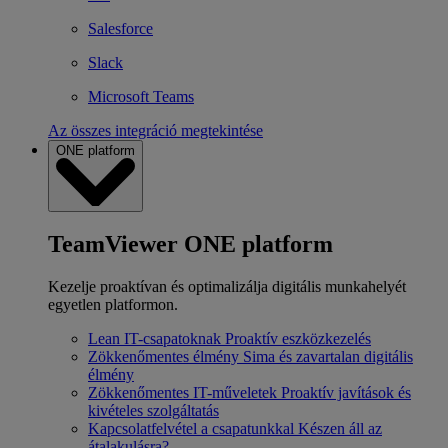
Salesforce
Slack
Microsoft Teams
Az összes integráció megtekintése
ONE platform
TeamViewer ONE platform
Kezelje proaktívan és optimalizálja digitális munkahelyét
egyetlen platformon.
Lean IT-csapatoknak
Proaktív eszközkezelés
Zökkenőmentes élmény
Sima és zavartalan digitális
élmény
Zökkenőmentes IT-műveletek
Proaktív javítások és
kivételes szolgáltatás
Kapcsolatfelvétel a csapatunkkal
Készen áll az
átalakulásra?