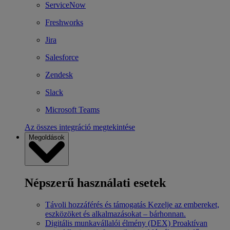
ServiceNow
Freshworks
Jira
Salesforce
Zendesk
Slack
Microsoft Teams
Az összes integráció megtekintése
Megoldások
Népszerű használati esetek
Távoli hozzáférés és támogatás
Kezelje az embereket,
eszközöket és alkalmazásokat – bárhonnan.
Digitális munkavállalói élmény (DEX)
Proaktívan