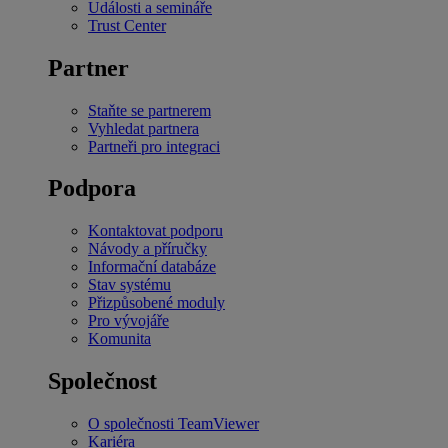
Události a semináře
Trust Center
Partner
Staňte se partnerem
Vyhledat partnera
Partneři pro integraci
Podpora
Kontaktovat podporu
Návody a příručky
Informační databáze
Stav systému
Přizpůsobené moduly
Pro vývojáře
Komunita
Společnost
O společnosti TeamViewer
Kariéra