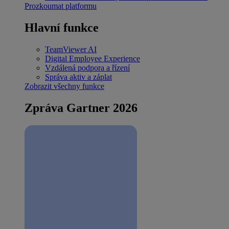
Prozkoumat platformu
Hlavní funkce
TeamViewer AI
Digital Employee Experience
Vzdálená podpora a řízení
Správa aktiv a záplat
Zobrazit všechny funkce
Zpráva Gartner 2026