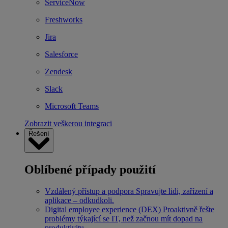
ServiceNow
Freshworks
Jira
Salesforce
Zendesk
Slack
Microsoft Teams
Zobrazit veškerou integraci
Řešení
Oblíbené případy použití
Vzdálený přístup a podpora
Spravujte lidi, zařízení a
aplikace – odkudkoli.
Digital employee experience (DEX)
Proaktivně řešte
problémy týkající se IT, než začnou mít dopad na
produktivitu.