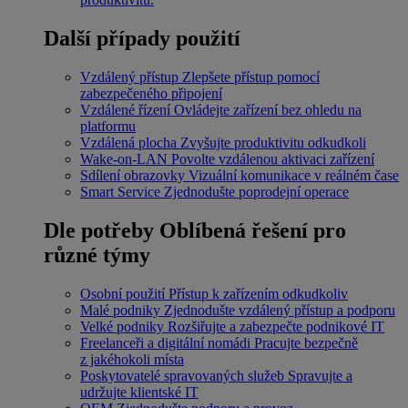
Další případy použití
Vzdálený přístup
Zlepšete přístup pomocí
zabezpečeného připojení
Vzdálené řízení
Ovládejte zařízení bez ohledu na
platformu
Vzdálená plocha
Zvyšujte produktivitu odkudkoli
Wake-on-LAN
Povolte vzdálenou aktivaci zařízení
Sdílení obrazovky
Vizuální komunikace v reálném čase
Smart Service
Zjednodušte poprodejní operace
Dle potřeby
Oblíbená řešení pro
různé týmy
Osobní použití
Přístup k zařízením odkudkoliv
Malé podniky
Zjednodušte vzdálený přístup a podporu
Velké podniky
Rozšiřujte a zabezpečte podnikové IT
Freelanceři a digitální nomádi
Pracujte bezpečně
z jakéhokoli místa
Poskytovatelé spravovaných služeb
Spravujte a
udržujte klientské IT