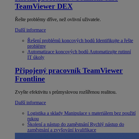
TeamViewer DEX
Řešte problémy dříve, než ovlivní uživatele.
Další informace
Řešení problémů koncových bodů
Identifikujte a řešte
problémy
Automatizace koncových bodů
Automatizujte rutinní
IT úkoly
Připojený pracovník
TeamViewer
Frontline
Zvyšte efektivitu s průmyslovou rozšířenou realitou.
Další informace
Logistika a sklady
Manipulace s materiálem bez použití
rukou
Školení a nástup do zaměstnání
Rychlý nástup do
zaměstnání a zvyšování kvalifikace