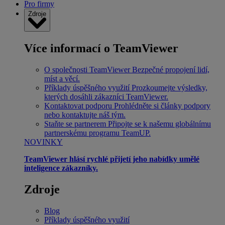
Pro firmy
Zdroje
Více informací o TeamViewer
O společnosti TeamViewer
Bezpečné propojení lidí,
míst a věcí.
Příklady úspěšného využití
Prozkoumejte výsledky,
kterých dosáhli zákazníci TeamViewer.
Kontaktovat podporu
Prohlédněte si články podpory
nebo kontaktujte náš tým.
Staňte se partnerem
Připojte se k našemu globálnímu
partnerskému programu TeamUP.
NOVINKY
TeamViewer hlásí rychlé přijetí jeho nabídky umělé
inteligence zákazníky.
Zdroje
Blog
Příklady úspěšného využití