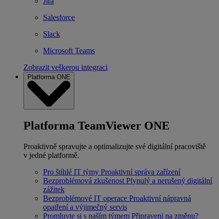
Jira
Salesforce
Slack
Microsoft Teams
Zobrazit veškerou integraci
Platforma ONE
Platforma TeamViewer ONE
Proaktivně spravujte a optimalizujte své digitální pracoviště
v jedné platformě.
Pro štíhlé IT týmy
Proaktivní správa zařízení
Bezproblémová zkušenost
Plynulý a nerušený digitální
zážitek
Bezproblémové IT operace
Proaktivní nápravná
opatření a výjimečný servis
Promluvte si s naším týmem
Připraveni na změnu?