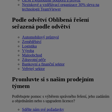
OEM
Zjednodušte podporu a provoz
Neziskové a vzdělávací organizace
30% sleva na
technologii TeamViewer
Podle odvětví
Oblíbená řešení
seřazená podle odvětví
Automobilový průmysl
Zemědělství
Logistika
Výroba
Maloobchod
Zdravotní péče
Bankovní a finanční sektor
Veřejný sektor
Promluvte si s naším prodejním
týmem
Potřebujete pomoc s výběrem správného řešení, jeho zadáním
a objednáním nebo s upgradem licence?
Sdělte nám své požadavky