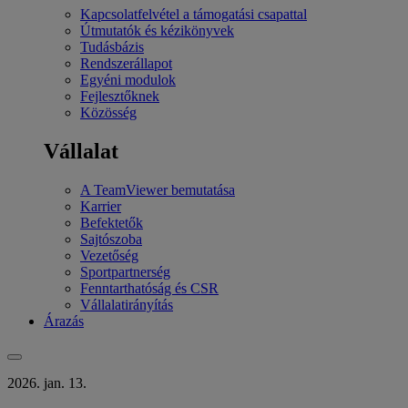
Kapcsolatfelvétel a támogatási csapattal
Útmutatók és kézikönyvek
Tudásbázis
Rendszerállapot
Egyéni modulok
Fejlesztőknek
Közösség
Vállalat
A TeamViewer bemutatása
Karrier
Befektetők
Sajtószoba
Vezetőség
Sportpartnerség
Fenntarthatóság és CSR
Vállalatirányítás
Árazás
2026. jan. 13.