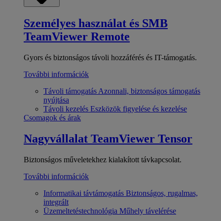
Személyes használat és SMB
TeamViewer Remote
Gyors és biztonságos távoli hozzáférés és IT-támogatás.
További információk
Távoli támogatás
Azonnali, biztonságos támogatás
nyújtása
Távoli kezelés
Eszközök figyelése és kezelése
Csomagok és árak
Nagyvállalat
TeamViewer Tensor
Biztonságos műveletekhez kialakított távkapcsolat.
További információk
Informatikai távtámogatás
Biztonságos, rugalmas,
integrált
Üzemeltetéstechnológia
Műhely távelérése