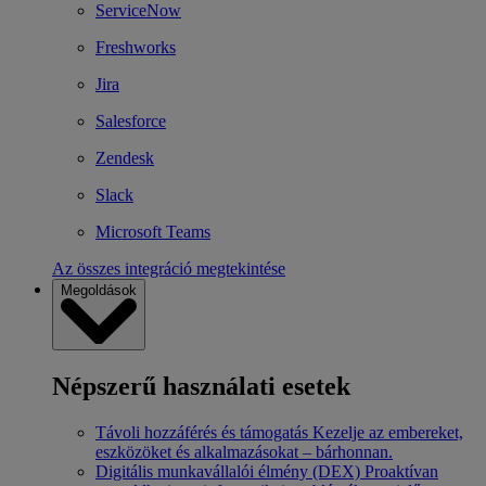
ServiceNow
Freshworks
Jira
Salesforce
Zendesk
Slack
Microsoft Teams
Az összes integráció megtekintése
Megoldások
Népszerű használati esetek
Távoli hozzáférés és támogatás
Kezelje az embereket,
eszközöket és alkalmazásokat – bárhonnan.
Digitális munkavállalói élmény (DEX)
Proaktívan