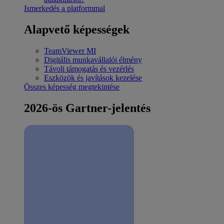
Ismerkedés a platformmal
Alapvető képességek
TeamViewer MI
Digitális munkavállalói élmény
Távoli támogatás és vezérlés
Eszközök és javítások kezelése
Összes képesség megtekintése
2026-ös Gartner-jelentés