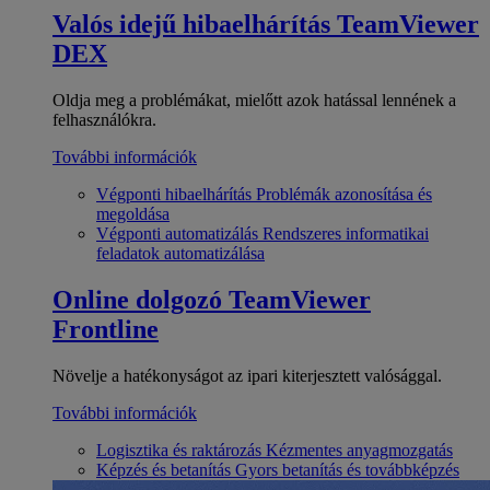
Valós idejű hibaelhárítás
TeamViewer
DEX
Oldja meg a problémákat, mielőtt azok hatással lennének a
felhasználókra.
További információk
Végponti hibaelhárítás
Problémák azonosítása és
megoldása
Végponti automatizálás
Rendszeres informatikai
feladatok automatizálása
Online dolgozó
TeamViewer
Frontline
Növelje a hatékonyságot az ipari kiterjesztett valósággal.
További információk
Logisztika és raktározás
Kézmentes anyagmozgatás
Képzés és betanítás
Gyors betanítás és továbbképzés