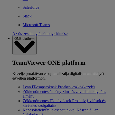
Salesforce
Slack
Microsoft Teams
Az összes integráció megtekintése
ONE platform
TeamViewer ONE platform
Kezelje proaktívan és optimalizálja digitális munkahelyét
egyetlen platformon.
Lean IT-csapatoknak
Proaktív eszközkezelés
Zökkenőmentes élmény
Sima és zavartalan digitális
élmény
Zökkenőmentes IT-műveletek
Proaktív javítások és
kivételes szolgáltatás
Kapcsolatfelvétel a csapatunkkal
Készen áll az
átalakulásra?