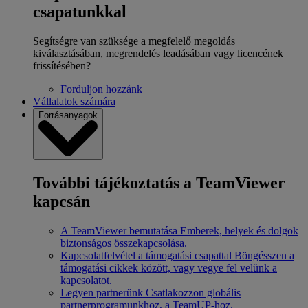
csapatunkkal
Segítségre van szüksége a megfelelő megoldás
kiválasztásában, megrendelés leadásában vagy licencének
frissítésében?
Forduljon hozzánk
Vállalatok számára
Forrásanyagok
További tájékoztatás a TeamViewer
kapcsán
A TeamViewer bemutatása
Emberek, helyek és dolgok
biztonságos összekapcsolása.
Kapcsolatfelvétel a támogatási csapattal
Böngésszen a
támogatási cikkek között, vagy vegye fel velünk a
kapcsolatot.
Legyen partnerünk
Csatlakozzon globális
partnerprogramunkhoz, a TeamUP-hoz.