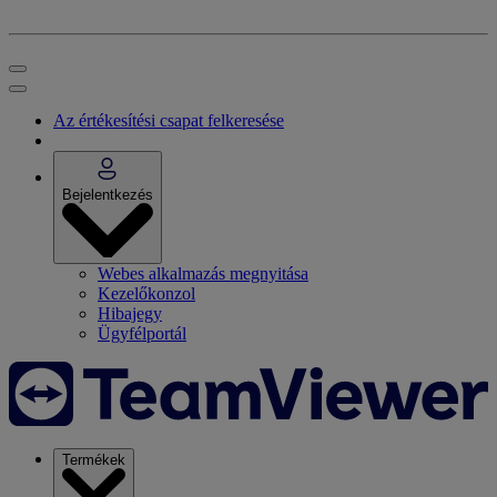
Az értékesítési csapat felkeresése
Bejelentkezés
Webes alkalmazás megnyitása
Kezelőkonzol
Hibajegy
Ügyfélportál
Termékek