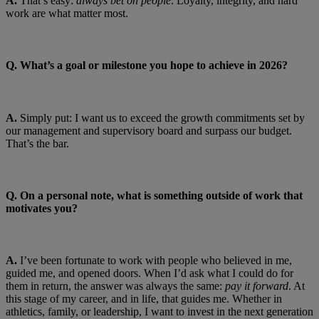
A.
That’s easy:
always bet on people
. Loyalty, integrity, and hard
work are what matter most.
Q. What’s a goal or milestone you hope to achieve in 2026?
A.
Simply put: I want us to exceed the growth commitments set by
our management and supervisory board and surpass our budget.
That’s the bar.
Q. On a personal note, what is something outside of work that
motivates you?
A.
I’ve been fortunate to work with people who believed in me,
guided me, and opened doors. When I’d ask what I could do for
them in return, the answer was always the same:
pay it forward
. At
this stage of my career, and in life, that guides me. Whether in
athletics, family, or leadership, I want to invest in the next generation