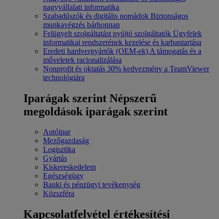
nagyvállalati informatika
Szabadúszók és digitális nomádok
Biztonságos
munkavégzés bárhonnan
Felügyelt szolgáltatást nyújtó szolgáltatók
Ügyfelek
informatikai rendszerének kezelése és karbantartása
Eredeti hardvergyártók (OEM-ek)
A támogatás és a
műveletek racionalizálása
Nonprofit és oktatás
30% kedvezmény a TeamViewer
technológiára
Iparágak szerint
Népszerű
megoldások iparágak szerint
Autóipar
Mezőgazdaság
Logisztika
Gyártás
Kiskereskedelem
Egészségügy
Banki és pénzügyi tevékenység
Közszféra
Kapcsolatfelvétel értékesítési