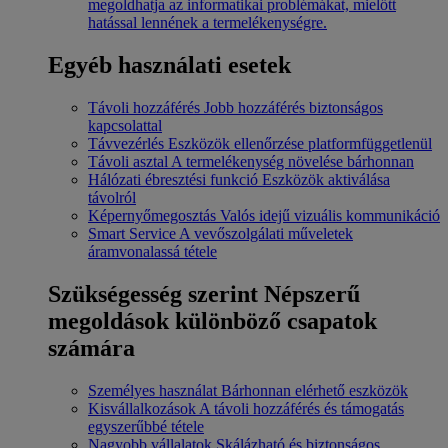
megoldhatja az informatikai problémákat, mielőtt
hatással lennének a termelékenységre.
Egyéb használati esetek
Távoli hozzáférés
Jobb hozzáférés biztonságos
kapcsolattal
Távvezérlés
Eszközök ellenőrzése platformfüggetlenül
Távoli asztal
A termelékenység növelése bárhonnan
Hálózati ébresztési funkció
Eszközök aktiválása
távolról
Képernyőmegosztás
Valós idejű vizuális kommunikáció
Smart Service
A vevőszolgálati műveletek
áramvonalassá tétele
Szükségesség szerint
Népszerű
megoldások különböző csapatok
számára
Személyes használat
Bárhonnan elérhető eszközök
Kisvállalkozások
A távoli hozzáférés és támogatás
egyszerűbbé tétele
Nagyobb vállalatok
Skálázható és biztonságos