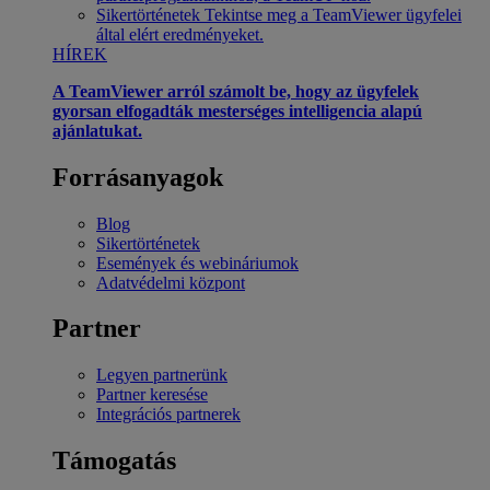
Sikertörténetek
Tekintse meg a TeamViewer ügyfelei
által elért eredményeket.
HÍREK
A TeamViewer arról számolt be, hogy az ügyfelek
gyorsan elfogadták mesterséges intelligencia alapú
ajánlatukat.
Forrásanyagok
Blog
Sikertörténetek
Események és webináriumok
Adatvédelmi központ
Partner
Legyen partnerünk
Partner keresése
Integrációs partnerek
Támogatás