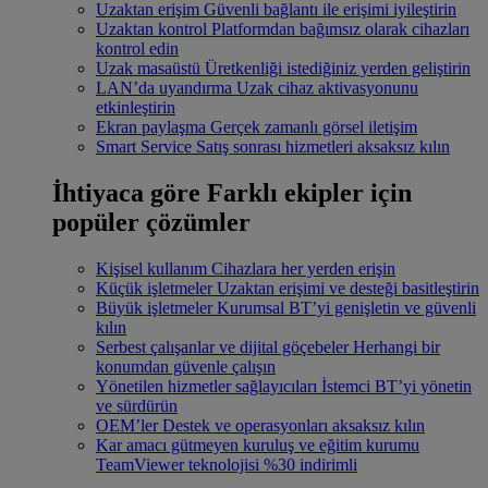
Uzaktan erişim
Güvenli bağlantı ile erişimi iyileştirin
Uzaktan kontrol
Platformdan bağımsız olarak cihazları
kontrol edin
Uzak masaüstü
Üretkenliği istediğiniz yerden geliştirin
LAN’da uyandırma
Uzak cihaz aktivasyonunu
etkinleştirin
Ekran paylaşma
Gerçek zamanlı görsel iletişim
Smart Service
Satış sonrası hizmetleri aksaksız kılın
İhtiyaca göre
Farklı ekipler için
popüler çözümler
Kişisel kullanım
Cihazlara her yerden erişin
Küçük işletmeler
Uzaktan erişimi ve desteği basitleştirin
Büyük işletmeler
Kurumsal BT’yi genişletin ve güvenli
kılın
Serbest çalışanlar ve dijital göçebeler
Herhangi bir
konumdan güvenle çalışın
Yönetilen hizmetler sağlayıcıları
İstemci BT’yi yönetin
ve sürdürün
OEM’ler
Destek ve operasyonları aksaksız kılın
Kar amacı gütmeyen kuruluş ve eğitim kurumu
TeamViewer teknolojisi %30 indirimli