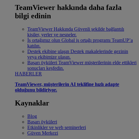
TeamViewer hakkında daha fazla
bilgi edinin
TeamViewer Hakkında
Güvenli şekilde bağlantılı
kişiler, yerler ve nesneler.
İş ortağımız olun
Global iş ortağı programı TeamUP’a
katılın.
Destek ekibine ulaşın
Destek makalelerinde gezinin
veya ekibimize ulaşın.
Başarı öyküleri
TeamViewer müşterilerinin elde ettikleri
sonuçları keşfedin.
HABERLER
TeamViewer, müşterilerin AI teklifine hızlı adapte
olduğunu bildiriyor.
Kaynaklar
Blog
Başarı öyküleri
Etkinlikler ve web seminerleri
Güven Merkezi