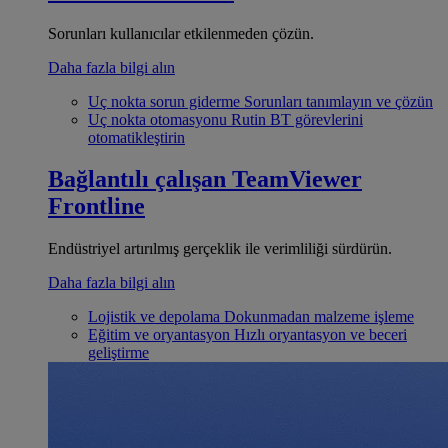
Sorunları kullanıcılar etkilenmeden çözün.
Daha fazla bilgi alın
Uç nokta sorun giderme
Sorunları tanımlayın ve çözün
Uç nokta otomasyonu
Rutin BT görevlerini
otomatikleştirin
Bağlantılı çalışan
TeamViewer
Frontline
Endüstriyel artırılmış gerçeklik ile verimliliği sürdürün.
Daha fazla bilgi alın
Lojistik ve depolama
Dokunmadan malzeme işleme
Eğitim ve oryantasyon
Hızlı oryantasyon ve beceri
geliştirme