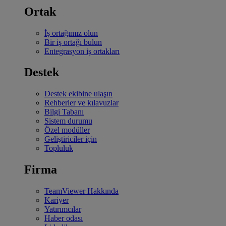
Ortak
İş ortağımız olun
Bir iş ortağı bulun
Entegrasyon iş ortakları
Destek
Destek ekibine ulaşın
Rehberler ve kılavuzlar
Bilgi Tabanı
Sistem durumu
Özel modüller
Geliştiriciler için
Topluluk
Firma
TeamViewer Hakkında
Kariyer
Yatırımcılar
Haber odası