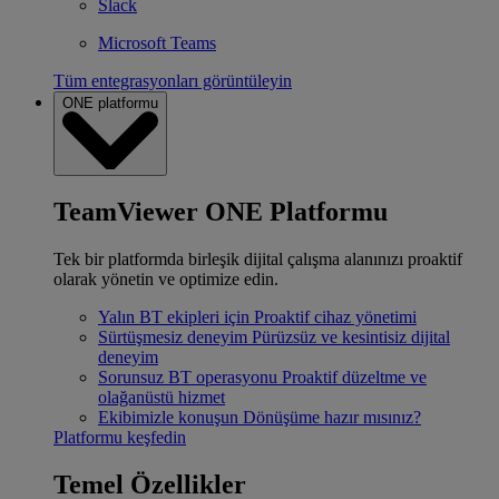
Slack
Microsoft Teams
Tüm entegrasyonları görüntüleyin
ONE platformu
TeamViewer ONE Platformu
Tek bir platformda birleşik dijital çalışma alanınızı proaktif
olarak yönetin ve optimize edin.
Yalın BT ekipleri için
Proaktif cihaz yönetimi
Sürtüşmesiz deneyim
Pürüzsüz ve kesintisiz dijital
deneyim
Sorunsuz BT operasyonu
Proaktif düzeltme ve
olağanüstü hizmet
Ekibimizle konuşun
Dönüşüme hazır mısınız?
Platformu keşfedin
Temel Özellikler