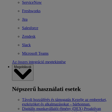
ServiceNow
Freshworks
Jira
Salesforce
Zendesk
Slack
Microsoft Teams
Az összes integráció megtekintése
Megoldások
Népszerű használati esetek
Távoli hozzáférés és támogatás
Kezelje az embereket,
eszközöket és alkalmazásokat – bárhonnan.
Digitális munkavállalói élmény (DEX)
Proaktívan