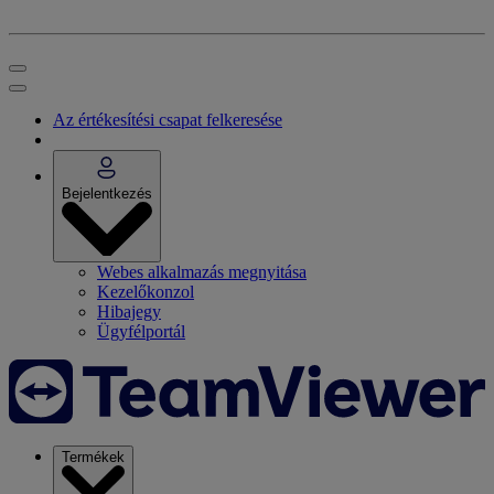
Az értékesítési csapat felkeresése
Bejelentkezés
Webes alkalmazás megnyitása
Kezelőkonzol
Hibajegy
Ügyfélportál
Termékek