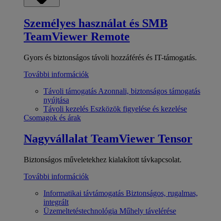
Személyes használat és SMB
TeamViewer Remote
Gyors és biztonságos távoli hozzáférés és IT-támogatás.
További információk
Távoli támogatás
Azonnali, biztonságos támogatás
nyújtása
Távoli kezelés
Eszközök figyelése és kezelése
Csomagok és árak
Nagyvállalat
TeamViewer Tensor
Biztonságos műveletekhez kialakított távkapcsolat.
További információk
Informatikai távtámogatás
Biztonságos, rugalmas,
integrált
Üzemeltetéstechnológia
Műhely távelérése