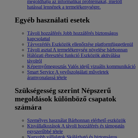
megoldhatja az informatikai problémákat, mielőtt
hatással lennének a termelékenységre.
Egyéb használati esetek
Távoli hozzáférés
Jobb hozzáférés biztonságos
kapcsolattal
Távvezérlés
Eszközök ellenőrzése platformfüggetlenül
Távoli asztal
A termelékenység növelése bárhonnan
Hálózati ébresztési funkció
Eszközök aktiválása
távolról
Képernyőmegosztás
Valós idejű vizuális kommunikáció
Smart Service
A vevőszolgálati műveletek
áramvonalassá tétele
Szükségesség szerint
Népszerű
megoldások különböző csapatok
számára
Személyes használat
Bárhonnan elérhető eszközök
Kisvállalkozások
A távoli hozzáférés és támogatás
egyszerűbbé tétele
Nagyobb vállalatok
Skálázható és biztonságos