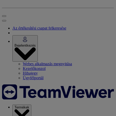
Az értékesítési csapat felkeresése
Bejelentkezés
Webes alkalmazás megnyitása
Kezelőkonzol
Hibajegy
Ügyfélportál
Termékek