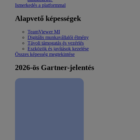
Ismerkedés a platformmal
Alapvető képességek
TeamViewer MI
Digitális munkavállalói élmény
Távoli támogatás és vezérlés
Eszközök és javítások kezelése
Összes képesség megtekintése
2026-ös Gartner-jelentés