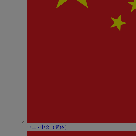
中国 - 中⽂（简体）