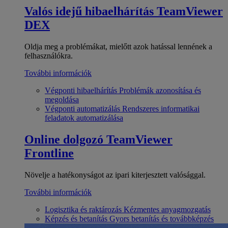
Valós idejű hibaelhárítás
TeamViewer
DEX
Oldja meg a problémákat, mielőtt azok hatással lennének a
felhasználókra.
További információk
Végponti hibaelhárítás
Problémák azonosítása és
megoldása
Végponti automatizálás
Rendszeres informatikai
feladatok automatizálása
Online dolgozó
TeamViewer
Frontline
Növelje a hatékonyságot az ipari kiterjesztett valósággal.
További információk
Logisztika és raktározás
Kézmentes anyagmozgatás
Képzés és betanítás
Gyors betanítás és továbbképzés