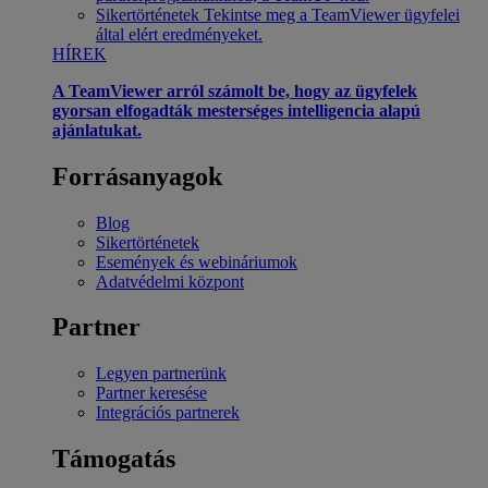
Sikertörténetek
Tekintse meg a TeamViewer ügyfelei
által elért eredményeket.
HÍREK
A TeamViewer arról számolt be, hogy az ügyfelek
gyorsan elfogadták mesterséges intelligencia alapú
ajánlatukat.
Forrásanyagok
Blog
Sikertörténetek
Események és webináriumok
Adatvédelmi központ
Partner
Legyen partnerünk
Partner keresése
Integrációs partnerek
Támogatás