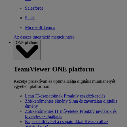
Salesforce
Slack
Microsoft Teams
Az összes integráció megtekintése
ONE platform
TeamViewer ONE platform
Kezelje proaktívan és optimalizálja digitális munkahelyét
egyetlen platformon.
Lean IT-csapatoknak
Proaktív eszközkezelés
Zökkenőmentes élmény
Sima és zavartalan digitális
élmény
Zökkenőmentes IT-műveletek
Proaktív javítások és
kivételes szolgáltatás
Kapcsolatfelvétel a csapatunkkal
Készen áll az
átalakulásra?