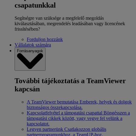
csapatunkkal
Segítségre van szüksége a megfelelő megoldás
kiválasztásában, megrendelés leadásában vagy licencének
frissítésében?
Forduljon hozzánk
Vállalatok számára
Forrásanyagok
További tájékoztatás a TeamViewer
kapcsán
A TeamViewer bemutatása
Emberek, helyek és dolgok
biztonságos összekapcsolása.
Kapcsolatfelvétel a támogatási csapattal
Böngésszen a
támogatási cikkek között, vagy vegye fel velünk a
kapcsolatot.
Legyen partnerünk
Csatlakozzon globális
partnerprogramunkhoz, a TeamUP-hoz.