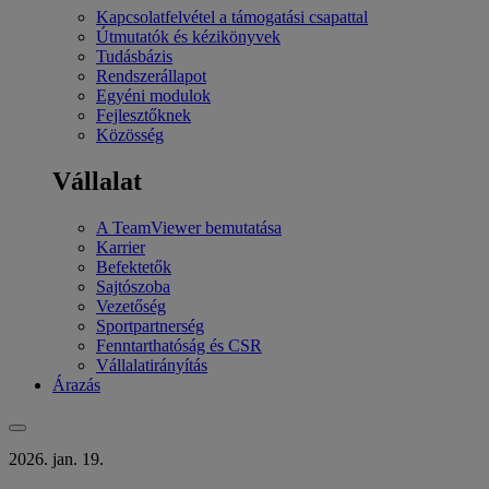
Kapcsolatfelvétel a támogatási csapattal
Útmutatók és kézikönyvek
Tudásbázis
Rendszerállapot
Egyéni modulok
Fejlesztőknek
Közösség
Vállalat
A TeamViewer bemutatása
Karrier
Befektetők
Sajtószoba
Vezetőség
Sportpartnerség
Fenntarthatóság és CSR
Vállalatirányítás
Árazás
2026. jan. 19.