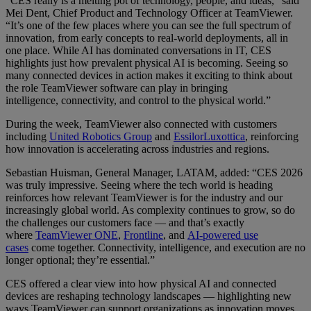
“CES really is a melting pot of technology, people, and ideas,” said
Mei Dent, Chief Product and Technology Officer at TeamViewer.
“It’s one of the few places where you can see the full spectrum of
innovation, from early concepts to real-world deployments, all in
one place. While AI has dominated conversations in IT, CES
highlights just how prevalent physical AI is becoming. Seeing so
many connected devices in action makes it exciting to think about
the role TeamViewer software can play in bringing
intelligence, connectivity, and control to the physical world.”
During the week, TeamViewer also connected with customers
including
United Robotics Group
and
EssilorLuxottica
, reinforcing
how innovation is accelerating across industries and regions.
Sebastian Huisman, General Manager, LATAM, added: “CES 2026
was truly impressive. Seeing where the tech world is heading
reinforces how relevant TeamViewer is for the industry and our
increasingly global world. As complexity continues to grow, so do
the challenges our customers face — and that’s exactly
where
TeamViewer ONE
,
Frontline
, and
AI-powered use
cases
come together. Connectivity, intelligence, and execution are no
longer optional; they’re essential.”
CES offered a clear view into how physical AI and connected
devices are reshaping technology landscapes — highlighting new
ways TeamViewer can support organizations as innovation moves