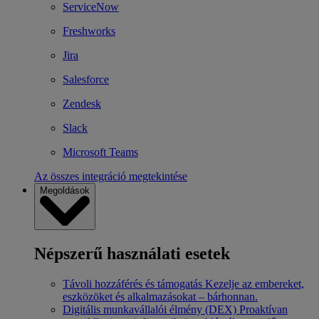
ServiceNow
Freshworks
Jira
Salesforce
Zendesk
Slack
Microsoft Teams
Az összes integráció megtekintése
Megoldások
Népszerű használati esetek
Távoli hozzáférés és támogatás
Kezelje az embereket,
eszközöket és alkalmazásokat – bárhonnan.
Digitális munkavállalói élmény (DEX)
Proaktívan