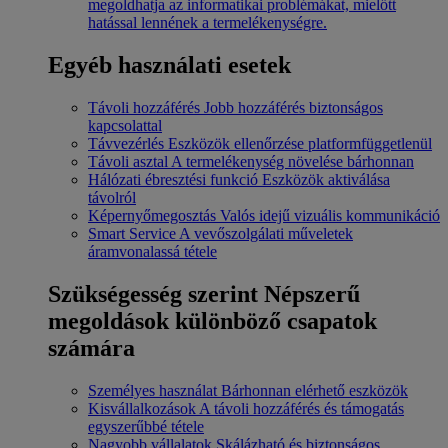
megoldhatja az informatikai problémákat, mielőtt
hatással lennének a termelékenységre.
Egyéb használati esetek
Távoli hozzáférés
Jobb hozzáférés biztonságos
kapcsolattal
Távvezérlés
Eszközök ellenőrzése platformfüggetlenül
Távoli asztal
A termelékenység növelése bárhonnan
Hálózati ébresztési funkció
Eszközök aktiválása
távolról
Képernyőmegosztás
Valós idejű vizuális kommunikáció
Smart Service
A vevőszolgálati műveletek
áramvonalassá tétele
Szükségesség szerint
Népszerű
megoldások különböző csapatok
számára
Személyes használat
Bárhonnan elérhető eszközök
Kisvállalkozások
A távoli hozzáférés és támogatás
egyszerűbbé tétele
Nagyobb vállalatok
Skálázható és biztonságos