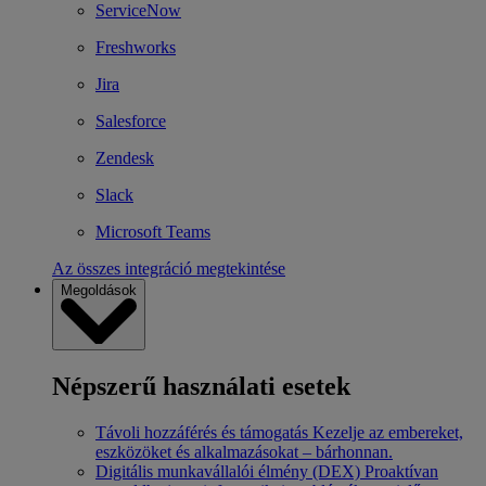
ServiceNow
Freshworks
Jira
Salesforce
Zendesk
Slack
Microsoft Teams
Az összes integráció megtekintése
Megoldások
Népszerű használati esetek
Távoli hozzáférés és támogatás
Kezelje az embereket,
eszközöket és alkalmazásokat – bárhonnan.
Digitális munkavállalói élmény (DEX)
Proaktívan