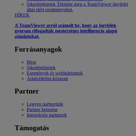
Sikertörténetek
Tekintse meg a TeamViewer ügyfelei
által elért eredményeket.
HÍREK
A TeamViewer arról számolt be, hogy az ügyfelek
gyorsan elfogadták mesterséges intelligencia alapú
ajánlatukat.
Forrásanyagok
Blog
Sikertörténetek
Események és webináriumok
Adatvédelmi központ
Partner
Legyen partnerünk
Partner keresése
Integrációs partnerek
Támogatás