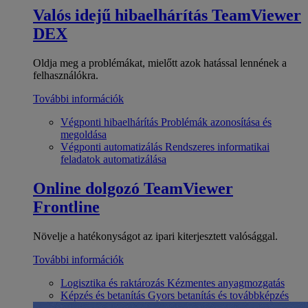
Valós idejű hibaelhárítás
TeamViewer
DEX
Oldja meg a problémákat, mielőtt azok hatással lennének a
felhasználókra.
További információk
Végponti hibaelhárítás
Problémák azonosítása és
megoldása
Végponti automatizálás
Rendszeres informatikai
feladatok automatizálása
Online dolgozó
TeamViewer
Frontline
Növelje a hatékonyságot az ipari kiterjesztett valósággal.
További információk
Logisztika és raktározás
Kézmentes anyagmozgatás
Képzés és betanítás
Gyors betanítás és továbbképzés