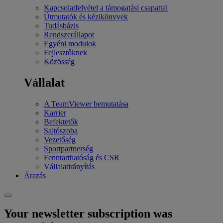
Kapcsolatfelvétel a támogatási csapattal
Útmutatók és kézikönyvek
Tudásbázis
Rendszerállapot
Egyéni modulok
Fejlesztőknek
Közösség
Vállalat
A TeamViewer bemutatása
Karrier
Befektetők
Sajtószoba
Vezetőség
Sportpartnerség
Fenntarthatóság és CSR
Vállalatirányítás
Árazás
Your newsletter subscription was