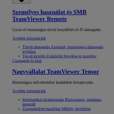
Személyes használat és SMB
TeamViewer Remote
Gyors és biztonságos távoli hozzáférés és IT-támogatás.
További információk
Távoli támogatás
Azonnali, biztonságos támogatás
nyújtása
Távoli kezelés
Eszközök figyelése és kezelése
Csomagok és árak
Nagyvállalat
TeamViewer Tensor
Biztonságos műveletekhez kialakított távkapcsolat.
További információk
Informatikai távtámogatás
Biztonságos, rugalmas,
integrált
Üzemeltetéstechnológia
Műhely távelérése