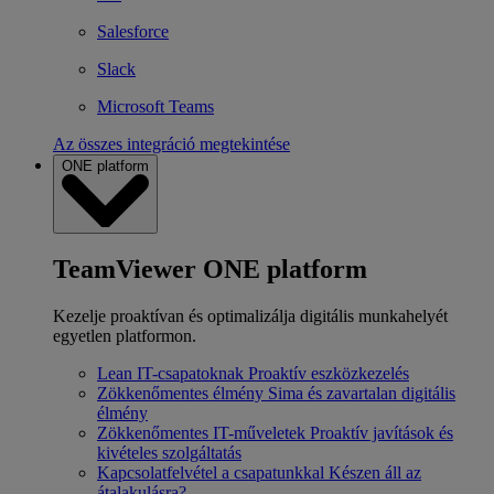
Salesforce
Slack
Microsoft Teams
Az összes integráció megtekintése
ONE platform
TeamViewer ONE platform
Kezelje proaktívan és optimalizálja digitális munkahelyét
egyetlen platformon.
Lean IT-csapatoknak
Proaktív eszközkezelés
Zökkenőmentes élmény
Sima és zavartalan digitális
élmény
Zökkenőmentes IT-műveletek
Proaktív javítások és
kivételes szolgáltatás
Kapcsolatfelvétel a csapatunkkal
Készen áll az
átalakulásra?