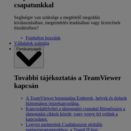
csapatunkkal
Segítségre van szüksége a megfelelő megoldás
kiválasztásában, megrendelés leadásában vagy licencének
frissítésében?
Forduljon hozzánk
Vállalatok számára
Forrásanyagok
További tájékoztatás a TeamViewer
kapcsán
A TeamViewer bemutatása
Emberek, helyek és dolgok
biztonságos összekapcsolása.
Kapcsolatfelvétel a támogatási csapattal
Böngésszen a
támogatási cikkek között, vagy vegye fel velünk a
kapcsolatot.
Legyen partnerünk
Csatlakozzon globális
partnerprogramunkhoz, a TeamUP-hoz.