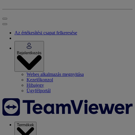
Az értékesítési csapat felkeresése
Bejelentkezés
Webes alkalmazás megnyitása
Kezelőkonzol
Hibajegy
Ügyfélportál
Termékek