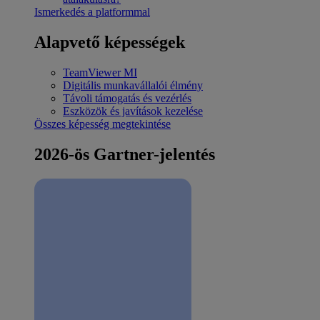
Ismerkedés a platformmal
Alapvető képességek
TeamViewer MI
Digitális munkavállalói élmény
Távoli támogatás és vezérlés
Eszközök és javítások kezelése
Összes képesség megtekintése
2026-ös Gartner-jelentés