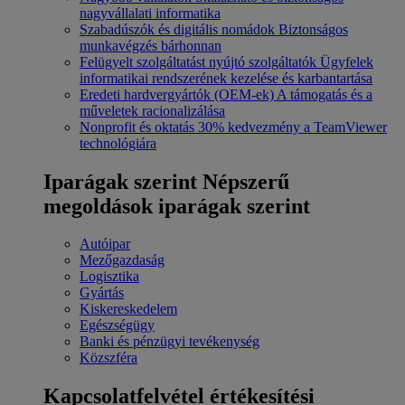
nagyvállalati informatika
Szabadúszók és digitális nomádok
Biztonságos
munkavégzés bárhonnan
Felügyelt szolgáltatást nyújtó szolgáltatók
Ügyfelek
informatikai rendszerének kezelése és karbantartása
Eredeti hardvergyártók (OEM-ek)
A támogatás és a
műveletek racionalizálása
Nonprofit és oktatás
30% kedvezmény a TeamViewer
technológiára
Iparágak szerint
Népszerű
megoldások iparágak szerint
Autóipar
Mezőgazdaság
Logisztika
Gyártás
Kiskereskedelem
Egészségügy
Banki és pénzügyi tevékenység
Közszféra
Kapcsolatfelvétel értékesítési