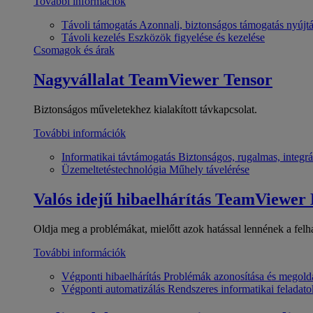
További információk
Távoli támogatás
Azonnali, biztonságos támogatás nyújt
Távoli kezelés
Eszközök figyelése és kezelése
Csomagok és árak
Nagyvállalat
TeamViewer Tensor
Biztonságos műveletekhez kialakított távkapcsolat.
További információk
Informatikai távtámogatás
Biztonságos, rugalmas, integrá
Üzemeltetéstechnológia
Műhely távelérése
Valós idejű hibaelhárítás
TeamViewer
Oldja meg a problémákat, mielőtt azok hatással lennének a felh
További információk
Végponti hibaelhárítás
Problémák azonosítása és megold
Végponti automatizálás
Rendszeres informatikai feladato