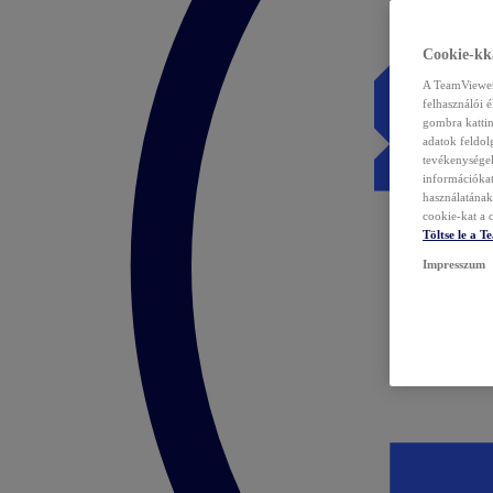
Cookie-kka
A TeamViewer 
felhasználói 
gombra kattin
adatok feldol
tevékenységek
információka
használatának 
cookie-kat a c
Töltse le a 
Impresszum