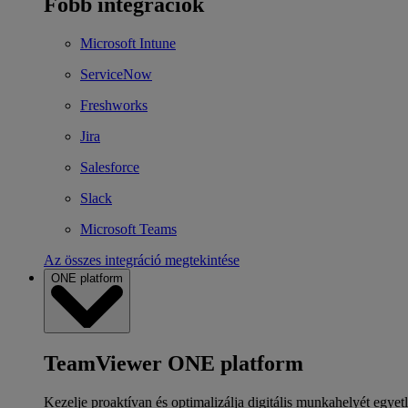
Főbb integrációk
Microsoft Intune
ServiceNow
Freshworks
Jira
Salesforce
Slack
Microsoft Teams
Az összes integráció megtekintése
ONE platform
TeamViewer ONE platform
Kezelje proaktívan és optimalizálja digitális munkahelyét egyet