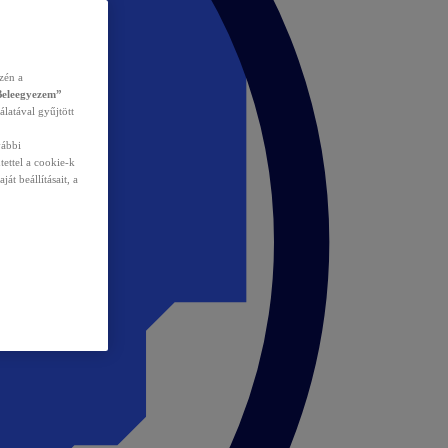
zén a
Beleegyezem”
álatával gyűjtött
vábbi
tettel a cookie-k
át beállításait, a