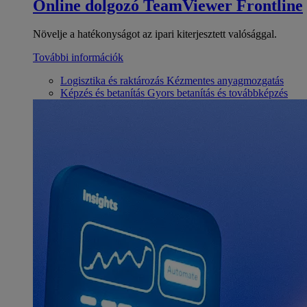
Online dolgozó
TeamViewer Frontline
Növelje a hatékonyságot az ipari kiterjesztett valósággal.
További információk
Logisztika és raktározás
Kézmentes anyagmozgatás
Képzés és betanítás
Gyors betanítás és továbbképzés