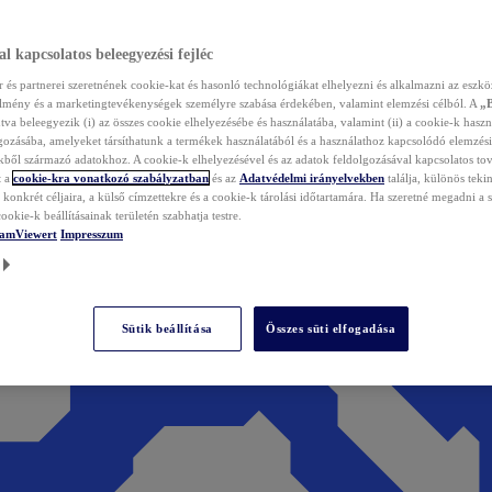
l kapcsolatos beleegyezési fejléc
és partnerei szeretnének cookie-kat és hasonló technológiákat elhelyezni és alkalmazni az eszkö
élmény és a marketingtevékenységek személyre szabása érdekében, valamint elemzési célból. A
„
tva beleegyezik (i) az összes cookie elhelyezésébe és használatába, valamint (ii) a cookie-k haszn
gozásába, amelyeket társíthatunk a termékek használatából és a használathoz kapcsolódó elemzési
ből származó adatokhoz. A cookie-k elhelyezésével és az adatok feldolgozásával kapcsolatos to
t a
cookie-kra vonatkozó szabályzatban
és az
Adatvédelmi irányelvekben
találja, különös tekin
konkrét céljaira, a külső címzettekre és a cookie-k tárolási időtartamára. Ha szeretné megadni a saj
ookie-k beállításainak területén szabhatja testre.
TeamViewert
Impresszum
Sütik beállítása
Összes süti elfogadása