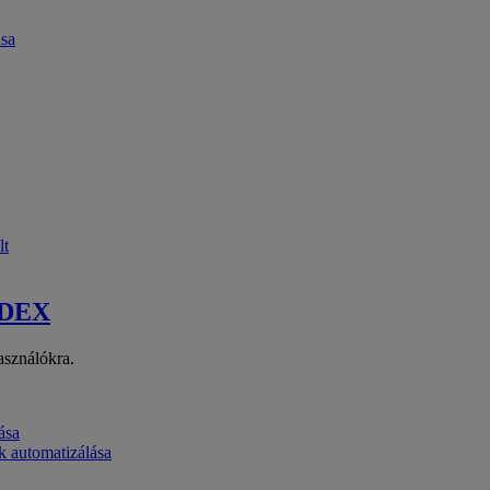
ása
lt
 DEX
asználókra.
ása
k automatizálása