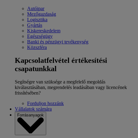
Autóipar
Mezőgazdaság
Logisztika
Gyártás
Kiskereskedelem
Egészségügy
Banki és pénzügyi tevékenység
Közszféra
Kapcsolatfelvétel értékesítési
csapatunkkal
Segítségre van szüksége a megfelelő megoldás
kiválasztásában, megrendelés leadásában vagy licencének
frissítésében?
Forduljon hozzánk
Vállalatok számára
Forrásanyagok