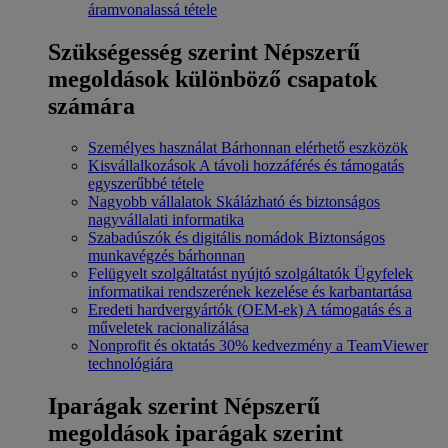
áramvonalassá tétele
Szükségesség szerint
Népszerű
megoldások különböző csapatok
számára
Személyes használat
Bárhonnan elérhető eszközök
Kisvállalkozások
A távoli hozzáférés és támogatás
egyszerűbbé tétele
Nagyobb vállalatok
Skálázható és biztonságos
nagyvállalati informatika
Szabadúszók és digitális nomádok
Biztonságos
munkavégzés bárhonnan
Felügyelt szolgáltatást nyújtó szolgáltatók
Ügyfelek
informatikai rendszerének kezelése és karbantartása
Eredeti hardvergyártók (OEM-ek)
A támogatás és a
műveletek racionalizálása
Nonprofit és oktatás
30% kedvezmény a TeamViewer
technológiára
Iparágak szerint
Népszerű
megoldások iparágak szerint