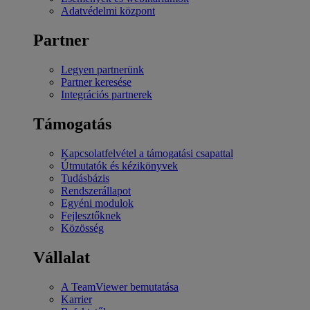
Adatvédelmi központ
Partner
Legyen partnerünk
Partner keresése
Integrációs partnerek
Támogatás
Kapcsolatfelvétel a támogatási csapattal
Útmutatók és kézikönyvek
Tudásbázis
Rendszerállapot
Egyéni modulok
Fejlesztőknek
Közösség
Vállalat
A TeamViewer bemutatása
Karrier