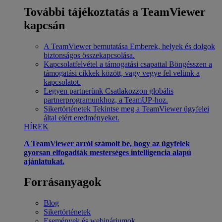
További tájékoztatás a TeamViewer
kapcsán
A TeamViewer bemutatása
Emberek, helyek és dolgok
biztonságos összekapcsolása.
Kapcsolatfelvétel a támogatási csapattal
Böngésszen a
támogatási cikkek között, vagy vegye fel velünk a
kapcsolatot.
Legyen partnerünk
Csatlakozzon globális
partnerprogramunkhoz, a TeamUP-hoz.
Sikertörténetek
Tekintse meg a TeamViewer ügyfelei
által elért eredményeket.
HÍREK
A TeamViewer arról számolt be, hogy az ügyfelek
gyorsan elfogadták mesterséges intelligencia alapú
ajánlatukat.
Forrásanyagok
Blog
Sikertörténetek
Események és webináriumok