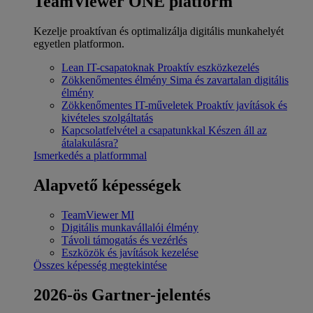
TeamViewer ONE platform
Kezelje proaktívan és optimalizálja digitális munkahelyét
egyetlen platformon.
Lean IT-csapatoknak
Proaktív eszközkezelés
Zökkenőmentes élmény
Sima és zavartalan digitális
élmény
Zökkenőmentes IT-műveletek
Proaktív javítások és
kivételes szolgáltatás
Kapcsolatfelvétel a csapatunkkal
Készen áll az
átalakulásra?
Ismerkedés a platformmal
Alapvető képességek
TeamViewer MI
Digitális munkavállalói élmény
Távoli támogatás és vezérlés
Eszközök és javítások kezelése
Összes képesség megtekintése
2026-ös Gartner-jelentés