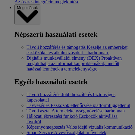
Az összes integráció megtekintése
Megoldások
Népszerű használati esetek
Távoli hozzáférés és támogatás
Kezelje az embereket,
eszközöket és alkalmazásokat – bárhonnan.
Digitális munkavállalói élmény (DEX)
Proaktívan
megoldhatja az informatikai problémákat, mielőtt
hatással lennének a termelékenységre.
Egyéb használati esetek
Távoli hozzáférés
Jobb hozzáférés biztonságos
kapcsolattal
Távvezérlés
Eszközök ellenőrzése platformfüggetlenül
Távoli asztal
A termelékenység növelése bárhonnan
Hálózati ébresztési funkció
Eszközök aktiválása
távolról
Képernyőmegosztás
Valós idejű vizuális kommunikáció
Smart Service
A vevőszolgálati műveletek