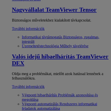
Nagyvállalat
TeamViewer Tensor
Biztonságos műveletekhez kialakított távkapcsolat.
További információk
Informatikai távtámogatás
Biztonságos, rugalmas,
integrált
Üzemeltetéstechnológia
Műhely távelérése
Valós idejű hibaelhárítás
TeamViewer
DEX
Oldja meg a problémákat, mielőtt azok hatással lennének a
felhasználókra.
További információk
Végponti hibaelhárítás
Problémák azonosítása és
megoldása
Végponti automatizálás
Rendszeres informatikai
feladatok automatizálása