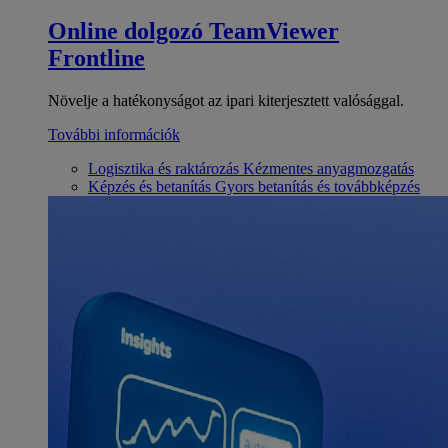
Online dolgozó
TeamViewer
Frontline
Növelje a hatékonyságot az ipari kiterjesztett valósággal.
További információk
Logisztika és raktározás
Kézmentes anyagmozgatás
Képzés és betanítás
Gyors betanítás és továbbképzés