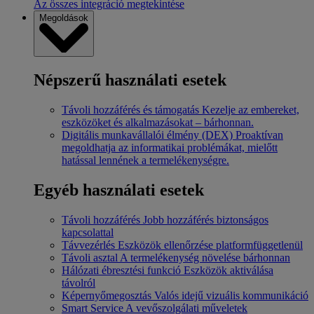
Az összes integráció megtekintése
Megoldások
Népszerű használati esetek
Távoli hozzáférés és támogatás
Kezelje az embereket,
eszközöket és alkalmazásokat – bárhonnan.
Digitális munkavállalói élmény (DEX)
Proaktívan
megoldhatja az informatikai problémákat, mielőtt
hatással lennének a termelékenységre.
Egyéb használati esetek
Távoli hozzáférés
Jobb hozzáférés biztonságos
kapcsolattal
Távvezérlés
Eszközök ellenőrzése platformfüggetlenül
Távoli asztal
A termelékenység növelése bárhonnan
Hálózati ébresztési funkció
Eszközök aktiválása
távolról
Képernyőmegosztás
Valós idejű vizuális kommunikáció
Smart Service
A vevőszolgálati műveletek