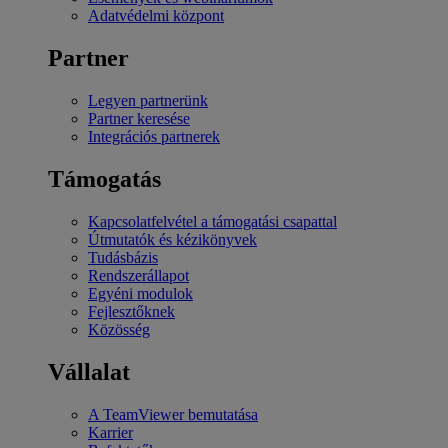
Adatvédelmi központ
Partner
Legyen partnerünk
Partner keresése
Integrációs partnerek
Támogatás
Kapcsolatfelvétel a támogatási csapattal
Útmutatók és kézikönyvek
Tudásbázis
Rendszerállapot
Egyéni modulok
Fejlesztőknek
Közösség
Vállalat
A TeamViewer bemutatása
Karrier