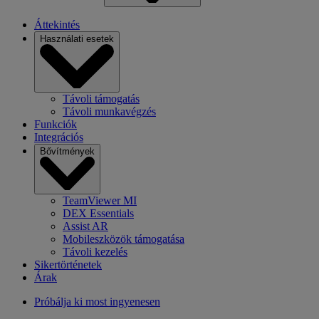
Áttekintés
Használati esetek
Távoli támogatás
Távoli munkavégzés
Funkciók
Integrációs
Bővítmények
TeamViewer MI
DEX Essentials
Assist AR
Mobileszközök támogatása
Távoli kezelés
Sikertörténetek
Árak
Próbálja ki most ingyenesen