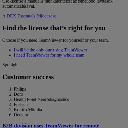
Csökkentse a manuális munkaterhelést az ismétlődő javítások
automatizálásával.
A DEX Essentials felfedezése
Find the license that’s right for you
Choose if you need TeamViewer for yourself or your team.
I will be the only one using TeamViewer
I need TeamViewer for my whole team
Spotlight
Customer success
Philips
Doro
Health Point Neurodiagnostics
Fustech
Konica Minolta
Demant
B2B division uses TeamViewer for remote