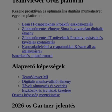
TeamViewer ONE platform
Kezelje proaktívan és optimalizálja digitális munkahelyét
egyetlen platformon.
Lean IT-csapatoknak
Proaktív eszközkezelés
Zökkenőmentes élmény
Sima és zavartalan digitális
élmény
Zökkenőmentes IT-műveletek
Proaktív javítások és
kivételes szolgáltatás
Kapcsolatfelvétel a csapatunkkal
Készen áll az
átalakulásra?
Ismerkedés a platformmal
Alapvető képességek
TeamViewer MI
Digitális munkavállalói élmény
Távoli támogatás és vezérlés
Eszközök és javítások kezelése
Összes képesség megtekintése
2026-ös Gartner-jelentés