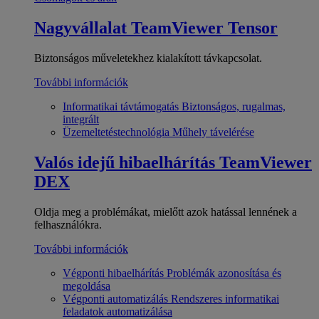
Nagyvállalat
TeamViewer Tensor
Biztonságos műveletekhez kialakított távkapcsolat.
További információk
Informatikai távtámogatás
Biztonságos, rugalmas,
integrált
Üzemeltetéstechnológia
Műhely távelérése
Valós idejű hibaelhárítás
TeamViewer
DEX
Oldja meg a problémákat, mielőtt azok hatással lennének a
felhasználókra.
További információk
Végponti hibaelhárítás
Problémák azonosítása és
megoldása
Végponti automatizálás
Rendszeres informatikai
feladatok automatizálása