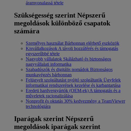
áramvonalassá tétele
Szükségesség szerint
Népszerű
megoldások különböző csapatok
számára
Személyes használat
Bárhonnan elérhető eszközök
Kisvállalkozások
A távoli hozzáférés és támogatás
egyszerűbbé tétele
Nagyobb vállalatok
Skálázható és biztonságos
nagyvállalati informatika
Szabadúszók és digitális nomádok
Biztonságos
munkavégzés bárhonnan
Felügyelt szolgáltatást nyújtó szolgáltatók
Ügyfelek
informatikai rendszerének kezelése és karbantartása
Eredeti hardvergyártók (OEM-ek)
A támogatás és a
műveletek racionalizálása
Nonprofit és oktatás
30% kedvezmény a TeamViewer
technológiára
Iparágak szerint
Népszerű
megoldások iparágak szerint