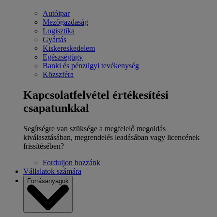
Autóipar
Mezőgazdaság
Logisztika
Gyártás
Kiskereskedelem
Egészségügy
Banki és pénzügyi tevékenység
Közszféra
Kapcsolatfelvétel értékesítési
csapatunkkal
Segítségre van szüksége a megfelelő megoldás
kiválasztásában, megrendelés leadásában vagy licencének
frissítésében?
Forduljon hozzánk
Vállalatok számára
Forrásanyagok