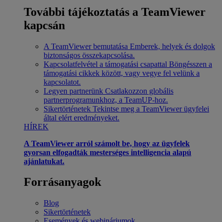
További tájékoztatás a TeamViewer
kapcsán
A TeamViewer bemutatása
Emberek, helyek és dolgok
biztonságos összekapcsolása.
Kapcsolatfelvétel a támogatási csapattal
Böngésszen a
támogatási cikkek között, vagy vegye fel velünk a
kapcsolatot.
Legyen partnerünk
Csatlakozzon globális
partnerprogramunkhoz, a TeamUP-hoz.
Sikertörténetek
Tekintse meg a TeamViewer ügyfelei
által elért eredményeket.
HÍREK
A TeamViewer arról számolt be, hogy az ügyfelek
gyorsan elfogadták mesterséges intelligencia alapú
ajánlatukat.
Forrásanyagok
Blog
Sikertörténetek
Események és webináriumok