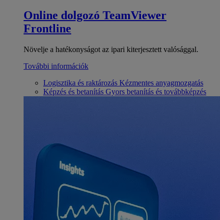
Online dolgozó
TeamViewer
Frontline
Növelje a hatékonyságot az ipari kiterjesztett valósággal.
További információk
Logisztika és raktározás
Kézmentes anyagmozgatás
Képzés és betanítás
Gyors betanítás és továbbképzés