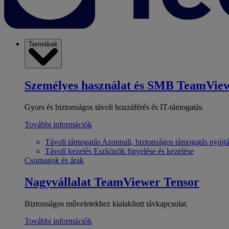
Termékek
Személyes használat és SMB
TeamView
Gyors és biztonságos távoli hozzáférés és IT-támogatás.
További információk
Távoli támogatás
Azonnali, biztonságos támogatás nyújt
Távoli kezelés
Eszközök figyelése és kezelése
Csomagok és árak
Nagyvállalat
TeamViewer Tensor
Biztonságos műveletekhez kialakított távkapcsolat.
További információk