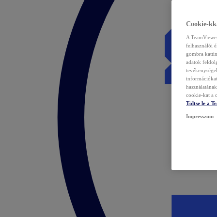
Cookie-kka
A TeamViewer 
felhasználói 
gombra kattin
adatok feldol
tevékenységek
információka
használatának 
cookie-kat a c
Töltse le a 
Impresszum