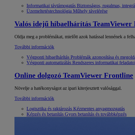
Informatikai távtámogatás
Biztonságos, rugalmas, integrá
Üzemeltetéstechnológia
Műhely távelérése
Valós idejű hibaelhárítás
TeamViewer
Oldja meg a problémákat, mielőtt azok hatással lennének a felh
További információk
Végponti hibaelhárítás
Problémák azonosítása és megold
Végponti automatizálás
Rendszeres informatikai feladato
Online dolgozó
TeamViewer Frontline
Növelje a hatékonyságot az ipari kiterjesztett valósággal.
További információk
Logisztika és raktározás
Kézmentes anyagmozgatás
Képzés és betanítás
Gyors betanítás és továbbképzés