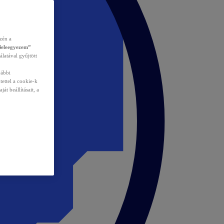
zén a
Beleegyezem”
álatával gyűjtött
vábbi
tettel a cookie-k
át beállításait, a