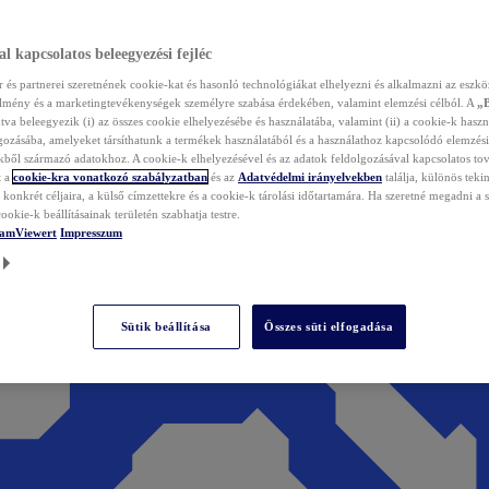
l kapcsolatos beleegyezési fejléc
és partnerei szeretnének cookie-kat és hasonló technológiákat elhelyezni és alkalmazni az eszkö
élmény és a marketingtevékenységek személyre szabása érdekében, valamint elemzési célból. A
„
tva beleegyezik (i) az összes cookie elhelyezésébe és használatába, valamint (ii) a cookie-k haszn
gozásába, amelyeket társíthatunk a termékek használatából és a használathoz kapcsolódó elemzési
ből származó adatokhoz. A cookie-k elhelyezésével és az adatok feldolgozásával kapcsolatos to
t a
cookie-kra vonatkozó szabályzatban
és az
Adatvédelmi irányelvekben
találja, különös tekin
konkrét céljaira, a külső címzettekre és a cookie-k tárolási időtartamára. Ha szeretné megadni a saj
ookie-k beállításainak területén szabhatja testre.
TeamViewert
Impresszum
Sütik beállítása
Összes süti elfogadása