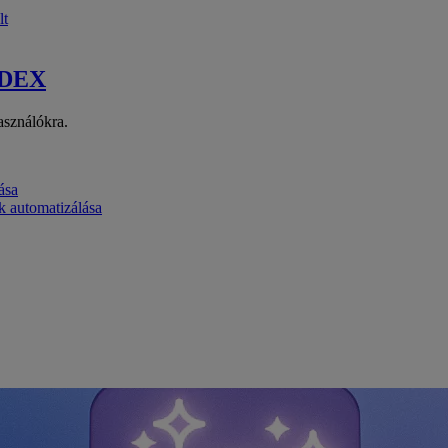
lt
 DEX
asználókra.
ása
k automatizálása