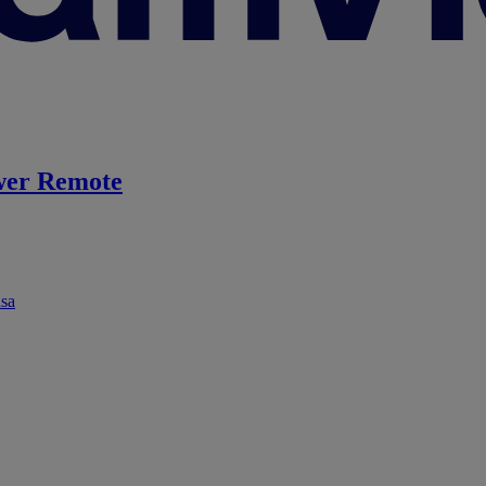
er Remote
ása