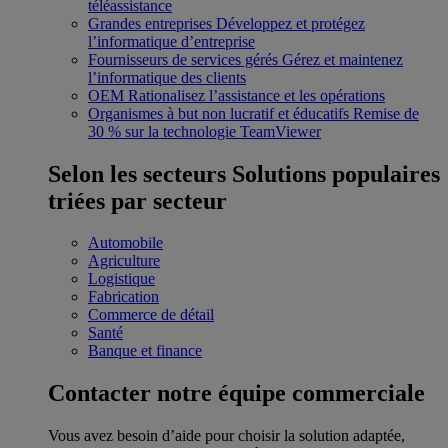
téléassistance
Grandes entreprises
Développez et protégez
l’informatique d’entreprise
Fournisseurs de services gérés
Gérez et maintenez
l’informatique des clients
OEM
Rationalisez l’assistance et les opérations
Organismes à but non lucratif et éducatifs
Remise de
30 % sur la technologie TeamViewer
Selon les secteurs
Solutions populaires
triées par secteur
Automobile
Agriculture
Logistique
Fabrication
Commerce de détail
Santé
Banque et finance
Contacter notre équipe commerciale
Vous avez besoin d’aide pour choisir la solution adaptée,