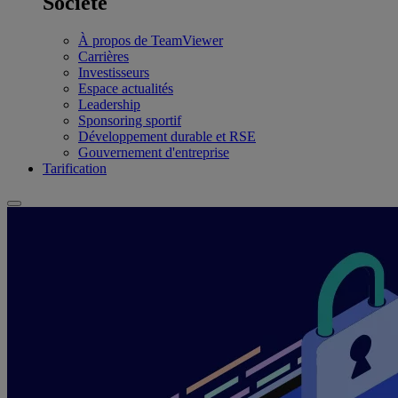
Société
À propos de TeamViewer
Carrières
Investisseurs
Espace actualités
Leadership
Sponsoring sportif
Développement durable et RSE
Gouvernement d'entreprise
Tarification