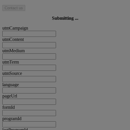
Contact us
Submitting ...
utmCampaign
utmContent
utmMedium
utmTerm
utmSource
language
pageUrl
formId
programId
lastProgramId