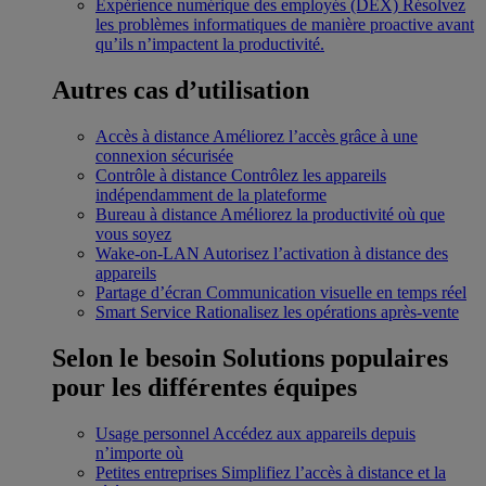
Expérience numérique des employés (DEX)
Résolvez
les problèmes informatiques de manière proactive avant
qu’ils n’impactent la productivité.
Autres cas d’utilisation
Accès à distance
Améliorez l’accès grâce à une
connexion sécurisée
Contrôle à distance
Contrôlez les appareils
indépendamment de la plateforme
Bureau à distance
Améliorez la productivité où que
vous soyez
Wake-on-LAN
Autorisez l’activation à distance des
appareils
Partage d’écran
Communication visuelle en temps réel
Smart Service
Rationalisez les opérations après-vente
Selon le besoin
Solutions populaires
pour les différentes équipes
Usage personnel
Accédez aux appareils depuis
n’importe où
Petites entreprises
Simplifiez l’accès à distance et la