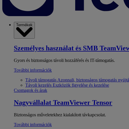
Termékek
Személyes használat és SMB
TeamView
Gyors és biztonságos távoli hozzáférés és IT-támogatás.
További információk
Távoli támogatás
Azonnali, biztonságos támogatás nyújt
Távoli kezelés
Eszközök figyelése és kezelése
Csomagok és árak
Nagyvállalat
TeamViewer Tensor
Biztonságos műveletekhez kialakított távkapcsolat.
További információk