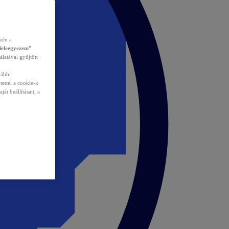
zén a
Beleegyezem”
álatával gyűjtött
vábbi
tettel a cookie-k
át beállításait, a