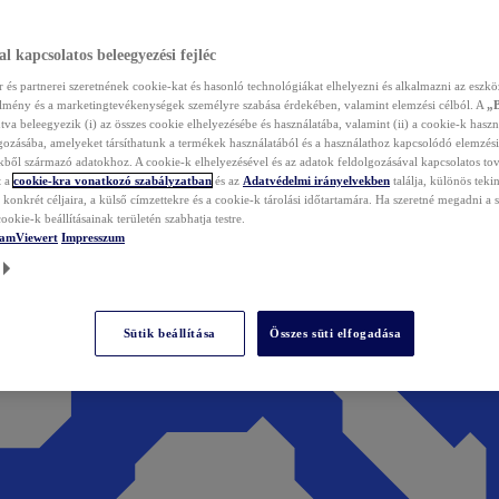
l kapcsolatos beleegyezési fejléc
és partnerei szeretnének cookie-kat és hasonló technológiákat elhelyezni és alkalmazni az eszkö
élmény és a marketingtevékenységek személyre szabása érdekében, valamint elemzési célból. A
„
tva beleegyezik (i) az összes cookie elhelyezésébe és használatába, valamint (ii) a cookie-k haszn
gozásába, amelyeket társíthatunk a termékek használatából és a használathoz kapcsolódó elemzési
ből származó adatokhoz. A cookie-k elhelyezésével és az adatok feldolgozásával kapcsolatos to
t a
cookie-kra vonatkozó szabályzatban
és az
Adatvédelmi irányelvekben
találja, különös tekin
konkrét céljaira, a külső címzettekre és a cookie-k tárolási időtartamára. Ha szeretné megadni a saj
ookie-k beállításainak területén szabhatja testre.
TeamViewert
Impresszum
Sütik beállítása
Összes süti elfogadása