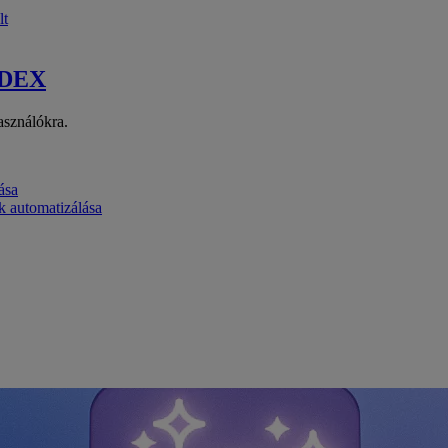
lt
 DEX
asználókra.
ása
k automatizálása