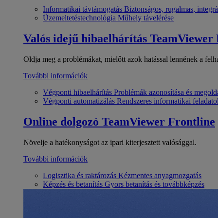
Informatikai távtámogatás
Biztonságos, rugalmas, integrá
Üzemeltetéstechnológia
Műhely távelérése
Valós idejű hibaelhárítás
TeamViewer
Oldja meg a problémákat, mielőtt azok hatással lennének a felh
További információk
Végponti hibaelhárítás
Problémák azonosítása és megold
Végponti automatizálás
Rendszeres informatikai feladato
Online dolgozó
TeamViewer Frontline
Növelje a hatékonyságot az ipari kiterjesztett valósággal.
További információk
Logisztika és raktározás
Kézmentes anyagmozgatás
Képzés és betanítás
Gyors betanítás és továbbképzés