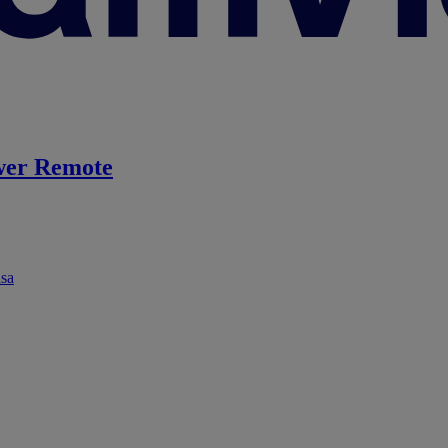
er Remote
ása