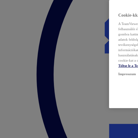
Cookie-kka
A TeamViewer 
felhasználói 
gombra kattin
adatok feldol
tevékenységek
információka
használatának 
cookie-kat a c
Töltse le a 
Impresszum