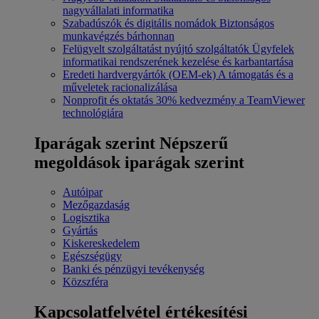
nagyvállalati informatika
Szabadúszók és digitális nomádok
Biztonságos
munkavégzés bárhonnan
Felügyelt szolgáltatást nyújtó szolgáltatók
Ügyfelek
informatikai rendszerének kezelése és karbantartása
Eredeti hardvergyártók (OEM-ek)
A támogatás és a
műveletek racionalizálása
Nonprofit és oktatás
30% kedvezmény a TeamViewer
technológiára
Iparágak szerint
Népszerű
megoldások iparágak szerint
Autóipar
Mezőgazdaság
Logisztika
Gyártás
Kiskereskedelem
Egészségügy
Banki és pénzügyi tevékenység
Közszféra
Kapcsolatfelvétel értékesítési