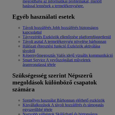
megoldhatja az informatikai problémákat, mielőtt
hatással lennének a termelékenységre.
Egyéb használati esetek
Távoli hozzáférés
Jobb hozzáférés biztonságos
kapcsolattal
Távvezérlés
Eszközök ellenőrzése platformfüggetlenül
Távoli asztal
A termelékenység növelése bárhonnan
Hálózati ébresztési funkció
Eszközök aktiválása
távolról
Képernyőmegosztás
Valós idejű vizuális kommunikáció
Smart Service
A vevőszolgálati műveletek
áramvonalassá tétele
Szükségesség szerint
Népszerű
megoldások különböző csapatok
számára
Személyes használat
Bárhonnan elérhető eszközök
Kisvállalkozások
A távoli hozzáférés és támogatás
egyszerűbbé tétele
Nagyobb vállalatok
Skálázható és biztonságos