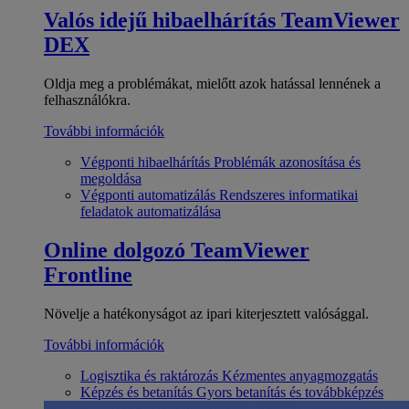
Valós idejű hibaelhárítás
TeamViewer
DEX
Oldja meg a problémákat, mielőtt azok hatással lennének a
felhasználókra.
További információk
Végponti hibaelhárítás
Problémák azonosítása és
megoldása
Végponti automatizálás
Rendszeres informatikai
feladatok automatizálása
Online dolgozó
TeamViewer
Frontline
Növelje a hatékonyságot az ipari kiterjesztett valósággal.
További információk
Logisztika és raktározás
Kézmentes anyagmozgatás
Képzés és betanítás
Gyors betanítás és továbbképzés