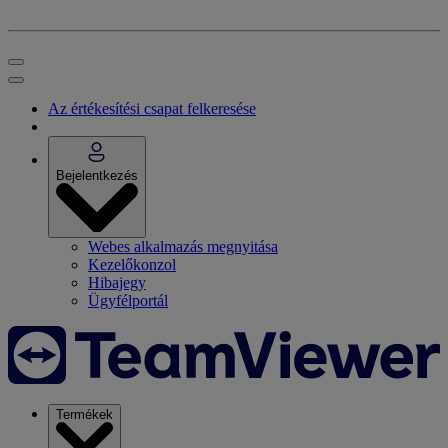
Az értékesítési csapat felkeresése
Bejelentkezés
Webes alkalmazás megnyitása
Kezelőkonzol
Hibajegy
Ügyfélportál
Termékek