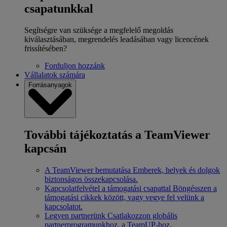
csapatunkkal
Segítségre van szüksége a megfelelő megoldás
kiválasztásában, megrendelés leadásában vagy licencének
frissítésében?
Forduljon hozzánk
Vállalatok számára
Forrásanyagok
További tájékoztatás a TeamViewer
kapcsán
A TeamViewer bemutatása
Emberek, helyek és dolgok
biztonságos összekapcsolása.
Kapcsolatfelvétel a támogatási csapattal
Böngésszen a
támogatási cikkek között, vagy vegye fel velünk a
kapcsolatot.
Legyen partnerünk
Csatlakozzon globális
partnerprogramunkhoz, a TeamUP-hoz.