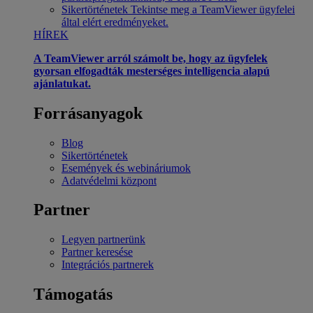
Sikertörténetek
Tekintse meg a TeamViewer ügyfelei
által elért eredményeket.
HÍREK
A TeamViewer arról számolt be, hogy az ügyfelek
gyorsan elfogadták mesterséges intelligencia alapú
ajánlatukat.
Forrásanyagok
Blog
Sikertörténetek
Események és webináriumok
Adatvédelmi központ
Partner
Legyen partnerünk
Partner keresése
Integrációs partnerek
Támogatás