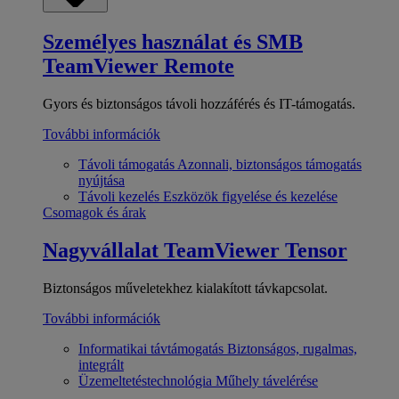
Személyes használat és SMB
TeamViewer Remote
Gyors és biztonságos távoli hozzáférés és IT-támogatás.
További információk
Távoli támogatás
Azonnali, biztonságos támogatás
nyújtása
Távoli kezelés
Eszközök figyelése és kezelése
Csomagok és árak
Nagyvállalat
TeamViewer Tensor
Biztonságos műveletekhez kialakított távkapcsolat.
További információk
Informatikai távtámogatás
Biztonságos, rugalmas,
integrált
Üzemeltetéstechnológia
Műhely távelérése