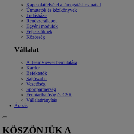
Kapcsolatfelvétel a támogatási csapattal
Útmutatók és kézikönyvek
Tudásbázis
Rendszerállapot
Egyéni modulok
Fejlesztőknek
Közösség
Vállalat
A TeamViewer bemutatása
Karrier
Befektetők
Sajtószoba
Vezetőség
Sportpartnerség
Fenntarthatóság és CSR
Vállalatirányítás
Árazás
KÖSZÖNJÜK A