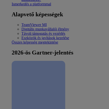
Ismerkedés a platformmal
Alapvető képességek
TeamViewer MI
Digitális munkavállalói élmény
Távoli támogatás és vezérlés
Eszközök és javítások kezelése
Összes képesség megtekintése
2026-ös Gartner-jelentés