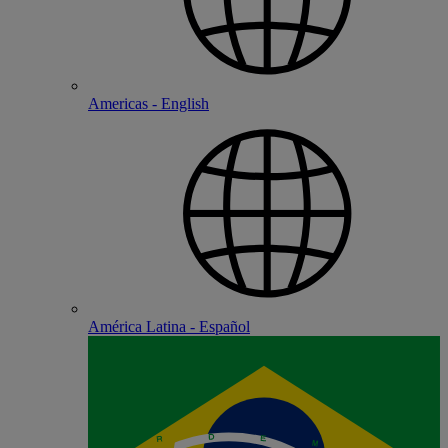
Americas - English
América Latina - Español