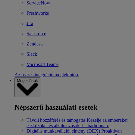
ServiceNow
Freshworks
Jira
Salesforce
Zendesk
Slack
Microsoft Teams
Az összes integráció megtekintése
Megoldások
Népszerű használati esetek
Távoli hozzáférés és támogatás
Kezelje az embereket,
eszközöket és alkalmazásokat – bárhonnan.
Digitális munkavállalói élmény (DEX)
Proaktívan