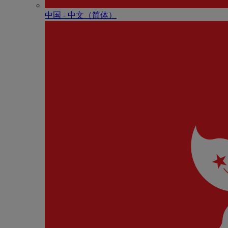
中国 - 中⽂（简体）