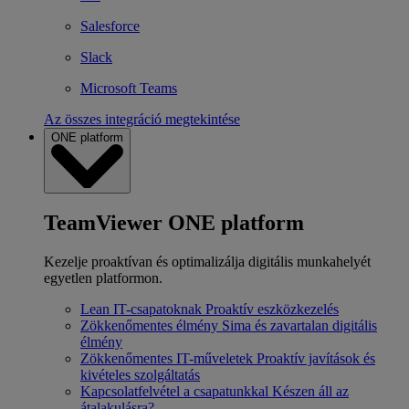
Salesforce
Slack
Microsoft Teams
Az összes integráció megtekintése
ONE platform
TeamViewer ONE platform
Kezelje proaktívan és optimalizálja digitális munkahelyét
egyetlen platformon.
Lean IT-csapatoknak
Proaktív eszközkezelés
Zökkenőmentes élmény
Sima és zavartalan digitális
élmény
Zökkenőmentes IT-műveletek
Proaktív javítások és
kivételes szolgáltatás
Kapcsolatfelvétel a csapatunkkal
Készen áll az
átalakulásra?