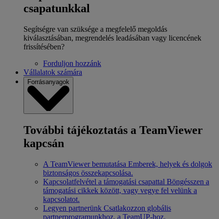
csapatunkkal
Segítségre van szüksége a megfelelő megoldás
kiválasztásában, megrendelés leadásában vagy licencének
frissítésében?
Forduljon hozzánk
Vállalatok számára
Forrásanyagok
További tájékoztatás a TeamViewer
kapcsán
A TeamViewer bemutatása
Emberek, helyek és dolgok
biztonságos összekapcsolása.
Kapcsolatfelvétel a támogatási csapattal
Böngésszen a
támogatási cikkek között, vagy vegye fel velünk a
kapcsolatot.
Legyen partnerünk
Csatlakozzon globális
partnerprogramunkhoz, a TeamUP-hoz.