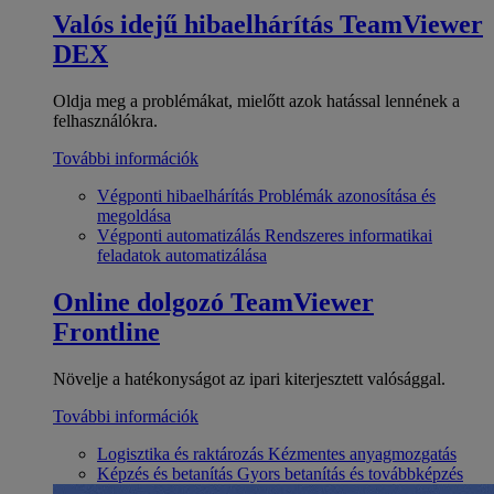
Valós idejű hibaelhárítás
TeamViewer
DEX
Oldja meg a problémákat, mielőtt azok hatással lennének a
felhasználókra.
További információk
Végponti hibaelhárítás
Problémák azonosítása és
megoldása
Végponti automatizálás
Rendszeres informatikai
feladatok automatizálása
Online dolgozó
TeamViewer
Frontline
Növelje a hatékonyságot az ipari kiterjesztett valósággal.
További információk
Logisztika és raktározás
Kézmentes anyagmozgatás
Képzés és betanítás
Gyors betanítás és továbbképzés