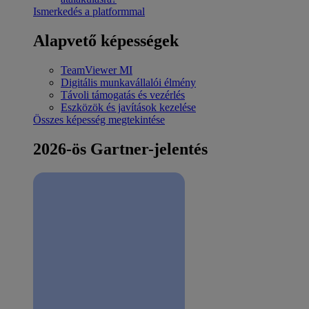
Ismerkedés a platformmal
Alapvető képességek
TeamViewer MI
Digitális munkavállalói élmény
Távoli támogatás és vezérlés
Eszközök és javítások kezelése
Összes képesség megtekintése
2026-ös Gartner-jelentés