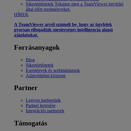
Sikertörténetek
Tekintse meg a TeamViewer ügyfelei
által elért eredményeket.
HÍREK
A TeamViewer arról számolt be, hogy az ügyfelek
gyorsan elfogadták mesterséges intelligencia alapú
ajánlatukat.
Forrásanyagok
Blog
Sikertörténetek
Események és webináriumok
Adatvédelmi központ
Partner
Legyen partnerünk
Partner keresése
Integrációs partnerek
Támogatás