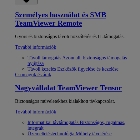
Személyes használat és SMB
TeamViewer Remote
Gyors és biztonságos távoli hozzáférés és IT-támogatás.
További információk
Távoli támogatás
Azonnali, biztonságos támogatás
nyújtása
Távoli kezelés
Eszközök figyelése és kezelése
Csomagok és árak
Nagyvállalat
TeamViewer Tensor
Biztonságos műveletekhez kialakított távkapcsolat.
További információk
Informatikai távtámogatás
Biztonságos, rugalmas,
integrált
Üzemeltetéstechnológia
Műhely távelérése