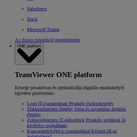
Salesforce
Slack
Microsoft Teams
Az összes integráció megtekintése
ONE platform
TeamViewer ONE platform
Kezelje proaktívan és optimalizálja digitális munkahelyét
egyetlen platformon.
Lean IT-csapatoknak
Proaktív eszközkezelés
Zökkenőmentes élmény
Sima és zavartalan digitális
élmény
Zökkenőmentes IT-műveletek
Proaktív javítások és
kivételes szolgáltatás
Kapcsolatfelvétel a csapatunkkal
Készen áll az
átalakulásra?