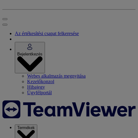
Az értékesítési csapat felkeresése
Bejelentkezés
Webes alkalmazás megnyitása
Kezelőkonzol
Hibajegy
Ügyfélportál
Termékek