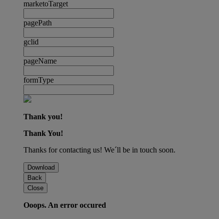
marketoTarget
pagePath
gclid
pageName
formType
Thank you!
Thank You!
Thanks for contacting us! We´ll be in touch soon.
Download
Back
Close
Ooops. An error occured