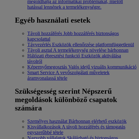
megoldhatja az informatikai problémákat, mielőtt
hatással lennének a termelékenységre.
Egyéb használati esetek
Távoli hozzáférés
Jobb hozzáférés biztonságos
kapcsolattal
Távvezérlés
Eszközök ellenőrzése platformfüggetlenül
Távoli asztal
A termelékenység növelése bárhonnan
Hálózati ébresztési funkció
Eszközök aktiválása
távolról
Képernyőmegosztás
Valós idejű vizuális kommunikáció
Smart Service
A vevőszolgálati műveletek
áramvonalassá tétele
Szükségesség szerint
Népszerű
megoldások különböző csapatok
számára
Személyes használat
Bárhonnan elérhető eszközök
Kisvállalkozások
A távoli hozzáférés és támogatás
egyszerűbbé tétele
Nagyobb vállalatok
Skálázható és biztonságos