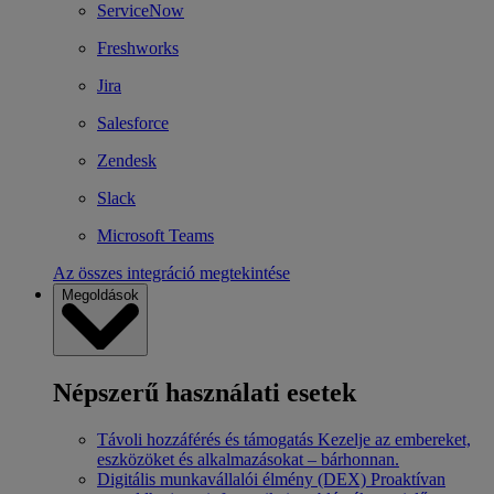
ServiceNow
Freshworks
Jira
Salesforce
Zendesk
Slack
Microsoft Teams
Az összes integráció megtekintése
Megoldások
Népszerű használati esetek
Távoli hozzáférés és támogatás
Kezelje az embereket,
eszközöket és alkalmazásokat – bárhonnan.
Digitális munkavállalói élmény (DEX)
Proaktívan