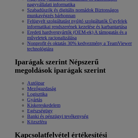
nagyvállalati informatika
Szabadúszók és digitális nomádok
Biztonságos
munkavégzés bárhonnan
Felügyelt szolgáltatást nyújtó szolgáltatók
Ügyfelek
informatikai rendszerének kezelése és karbantartása
Eredeti hardvergyártók (OEM-ek)
A támogatás és a
műveletek racionalizálása
Nonprofit és oktatás
30% kedvezmény a TeamViewer
technológiára
Iparágak szerint
Népszerű
megoldások iparágak szerint
Autóipar
Mezőgazdaság
Logisztika
Gyártás
Kiskereskedelem
Egészségügy
Banki és pénzügyi tevékenység
Közszféra
Kapcsolatfelvétel értékesítési