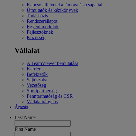
Kapcsolatfelvétel a támogatási csapattal
Útmutatók és kézikönyvek
Tudásbázis
Rendszerállapot
Egyéni modulok
Fejlesztőknek
Közösség
Vállalat
A TeamViewer bemutatása
Karrier
Befektetők
Sajtószoba
Vezetőség
Sportpartnerség
Fenntarthatóság és CSR
Vállalatirányítás
Árazás
Last Name
First Name