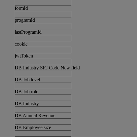
formId
programId
lastProgramId
cookie
jwtToken
DB Industry SIC Code New field
DB Job level
DB Job role
DB Industry
DB Annual Revenue
DB Employee size