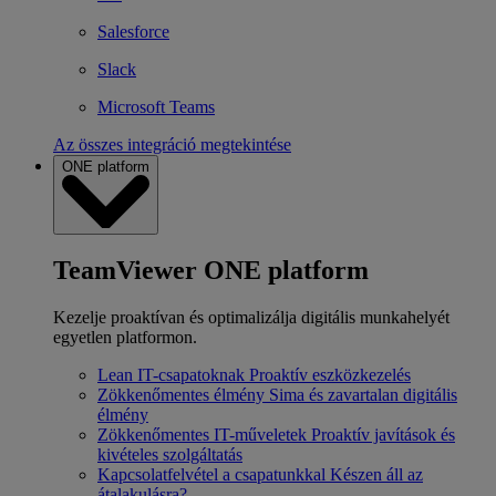
Salesforce
Slack
Microsoft Teams
Az összes integráció megtekintése
ONE platform
TeamViewer ONE platform
Kezelje proaktívan és optimalizálja digitális munkahelyét
egyetlen platformon.
Lean IT-csapatoknak
Proaktív eszközkezelés
Zökkenőmentes élmény
Sima és zavartalan digitális
élmény
Zökkenőmentes IT-műveletek
Proaktív javítások és
kivételes szolgáltatás
Kapcsolatfelvétel a csapatunkkal
Készen áll az
átalakulásra?