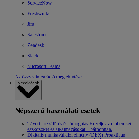
ServiceNow
Freshworks
Jira
Salesforce
Zendesk
Slack
Microsoft Teams
Az összes integráció megtekintése
Megoldások
Népszerű használati esetek
Távoli hozzáférés és támogatás
Kezelje az embereket,
eszközöket és alkalmazásokat – bárhonnan.
Digitális munkavállalói élmény (DEX)
Proaktívan