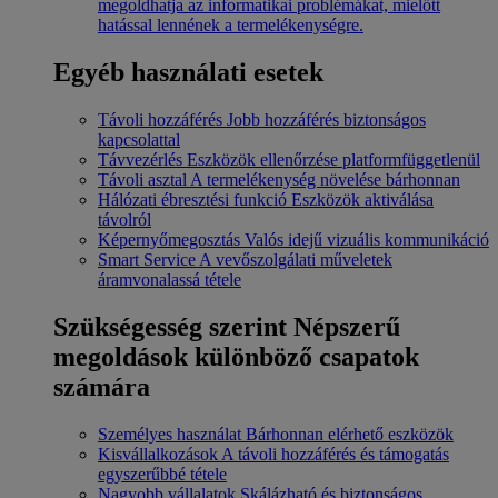
megoldhatja az informatikai problémákat, mielőtt
hatással lennének a termelékenységre.
Egyéb használati esetek
Távoli hozzáférés
Jobb hozzáférés biztonságos
kapcsolattal
Távvezérlés
Eszközök ellenőrzése platformfüggetlenül
Távoli asztal
A termelékenység növelése bárhonnan
Hálózati ébresztési funkció
Eszközök aktiválása
távolról
Képernyőmegosztás
Valós idejű vizuális kommunikáció
Smart Service
A vevőszolgálati műveletek
áramvonalassá tétele
Szükségesség szerint
Népszerű
megoldások különböző csapatok
számára
Személyes használat
Bárhonnan elérhető eszközök
Kisvállalkozások
A távoli hozzáférés és támogatás
egyszerűbbé tétele
Nagyobb vállalatok
Skálázható és biztonságos