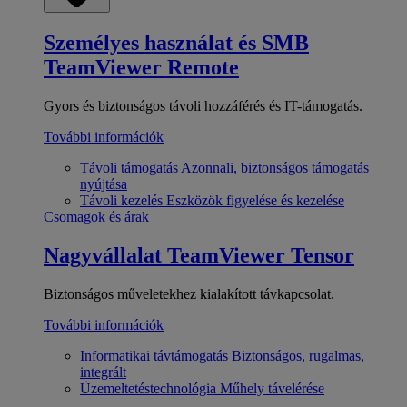
Személyes használat és SMB
TeamViewer Remote
Gyors és biztonságos távoli hozzáférés és IT-támogatás.
További információk
Távoli támogatás
Azonnali, biztonságos támogatás
nyújtása
Távoli kezelés
Eszközök figyelése és kezelése
Csomagok és árak
Nagyvállalat
TeamViewer Tensor
Biztonságos műveletekhez kialakított távkapcsolat.
További információk
Informatikai távtámogatás
Biztonságos, rugalmas,
integrált
Üzemeltetéstechnológia
Műhely távelérése