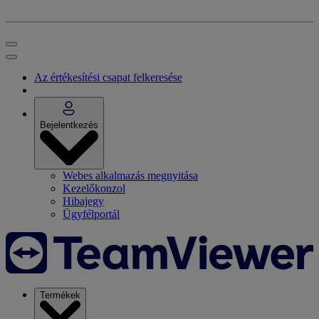
Az értékesítési csapat felkeresése
Bejelentkezés
Webes alkalmazás megnyitása
Kezelőkonzol
Hibajegy
Ügyfélportál
Termékek