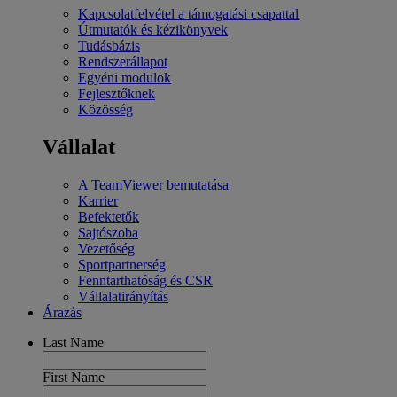
Kapcsolatfelvétel a támogatási csapattal
Útmutatók és kézikönyvek
Tudásbázis
Rendszerállapot
Egyéni modulok
Fejlesztőknek
Közösség
Vállalat
A TeamViewer bemutatása
Karrier
Befektetők
Sajtószoba
Vezetőség
Sportpartnerség
Fenntarthatóság és CSR
Vállalatirányítás
Árazás
Last Name
First Name