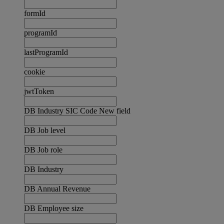
formId
programId
lastProgramId
cookie
jwtToken
DB Industry SIC Code New field
DB Job level
DB Job role
DB Industry
DB Annual Revenue
DB Employee size