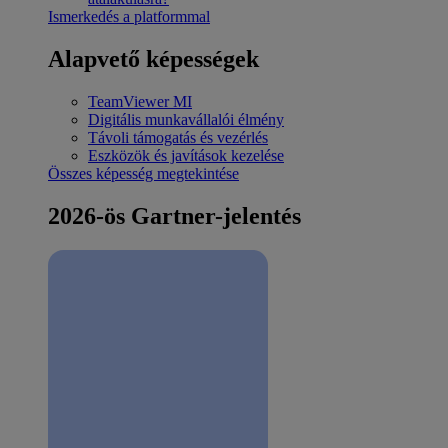
Ismerkedés a platformmal
Alapvető képességek
TeamViewer MI
Digitális munkavállalói élmény
Távoli támogatás és vezérlés
Eszközök és javítások kezelése
Összes képesség megtekintése
2026-ös Gartner-jelentés