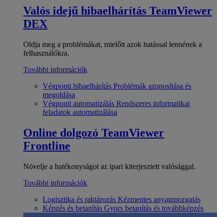
Valós idejű hibaelhárítás
TeamViewer
DEX
Oldja meg a problémákat, mielőtt azok hatással lennének a
felhasználókra.
További információk
Végponti hibaelhárítás
Problémák azonosítása és
megoldása
Végponti automatizálás
Rendszeres informatikai
feladatok automatizálása
Online dolgozó
TeamViewer
Frontline
Növelje a hatékonyságot az ipari kiterjesztett valósággal.
További információk
Logisztika és raktározás
Kézmentes anyagmozgatás
Képzés és betanítás
Gyors betanítás és továbbképzés