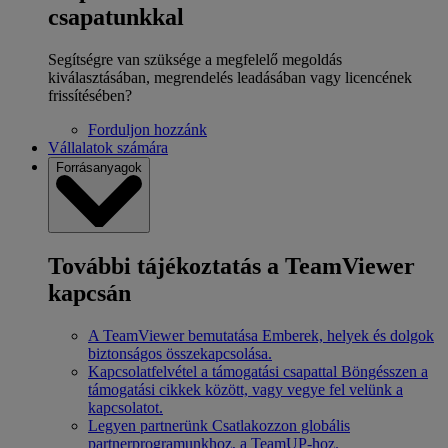
csapatunkkal
Segítségre van szüksége a megfelelő megoldás
kiválasztásában, megrendelés leadásában vagy licencének
frissítésében?
Forduljon hozzánk
Vállalatok számára
Forrásanyagok
További tájékoztatás a TeamViewer
kapcsán
A TeamViewer bemutatása
Emberek, helyek és dolgok
biztonságos összekapcsolása.
Kapcsolatfelvétel a támogatási csapattal
Böngésszen a
támogatási cikkek között, vagy vegye fel velünk a
kapcsolatot.
Legyen partnerünk
Csatlakozzon globális
partnerprogramunkhoz, a TeamUP-hoz.