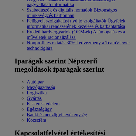
nagyvállalati informatika
Szabadúszók és digitális nomádok
Biztonságos
munkavégzés bárhonnan
Felügyelt szolgáltatást nyújtó szolgáltatók
Ügyfelek
informatikai rendszerének kezelése és karbantartása
Eredeti hardvergyártók (OEM-ek)
A támogatás és a
műveletek racionalizálása
Nonprofit és oktatás
30% kedvezmény a TeamViewer
technológiára
Iparágak szerint
Népszerű
megoldások iparágak szerint
Autóipar
Mezőgazdaság
Logisztika
Gyártás
Kiskereskedelem
Egészségügy
Banki és pénzügyi tevékenység
Közszféra
Kapcsolatfelvétel értékesítési