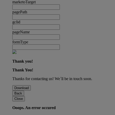
marketoTarget
pagePath
gclid
pageName
formType
Thank you!
Thank You!
Thanks for contacting us! We´ll be in touch soon.
Download
Back
Close
Ooops. An error occured