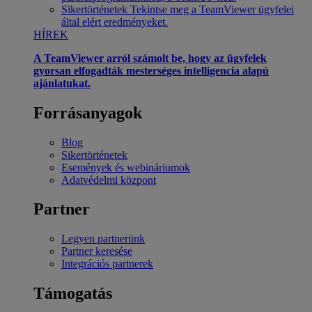
Sikertörténetek
Tekintse meg a TeamViewer ügyfelei
által elért eredményeket.
HÍREK
A TeamViewer arról számolt be, hogy az ügyfelek
gyorsan elfogadták mesterséges intelligencia alapú
ajánlatukat.
Forrásanyagok
Blog
Sikertörténetek
Események és webináriumok
Adatvédelmi központ
Partner
Legyen partnerünk
Partner keresése
Integrációs partnerek
Támogatás