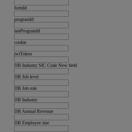
formId
programId
lastProgramId
cookie
jwtToken
DB Industry SIC Code New field
DB Job level
DB Job role
DB Industry
DB Annual Revenue
DB Employee size