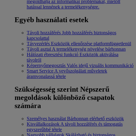
megoldhatja az informatikai problémákat, mielőtt
hatással lennének a termelékenységre.
Egyéb használati esetek
Távoli hozzáférés
Jobb hozzáférés biztonságos
kapcsolattal
Távvezérlés
Eszközök ellenőrzése platformfüggetlenül
Távoli asztal
A termelékenység növelése bárhonnan
Hálózati ébresztési funkció
Eszközök aktiválása
távolról
Képernyőmegosztás
Valós idejű vizuális kommunikáció
Smart Service
A vevőszolgálati műveletek
áramvonalassá tétele
Szükségesség szerint
Népszerű
megoldások különböző csapatok
számára
Személyes használat
Bárhonnan elérhető eszközök
Kisvállalkozások
A távoli hozzáférés és támogatás
egyszerűbbé tétele
Nagyobb vállalatok
Skálázható és biztonságos