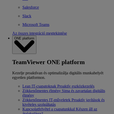
Salesforce
Slack
Microsoft Teams
Az összes integráció megtekintése
ONE platform
TeamViewer ONE platform
Kezelje proaktívan és optimalizálja digitális munkahelyét
egyetlen platformon.
Lean IT-csapatoknak
Proaktív eszközkezelés
Zökkenőmentes élmény
Sima és zavartalan digitális
élmény
Zökkenőmentes IT-műveletek
Proaktív javítások és
kivételes szolgáltatás
Kapcsolatfelvétel a csapatunkkal
Készen áll az
átalakulásra?