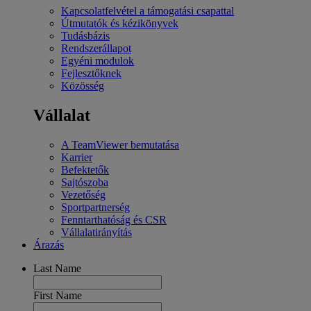
Kapcsolatfelvétel a támogatási csapattal
Útmutatók és kézikönyvek
Tudásbázis
Rendszerállapot
Egyéni modulok
Fejlesztőknek
Közösség
Vállalat
A TeamViewer bemutatása
Karrier
Befektetők
Sajtószoba
Vezetőség
Sportpartnerség
Fenntarthatóság és CSR
Vállalatirányítás
Árazás
Last Name
First Name