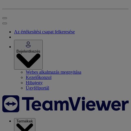
Az értékesítési csapat felkeresése
Bejelentkezés
Webes alkalmazás megnyitása
Kezelőkonzol
Hibajegy
Ügyfélportál
Termékek