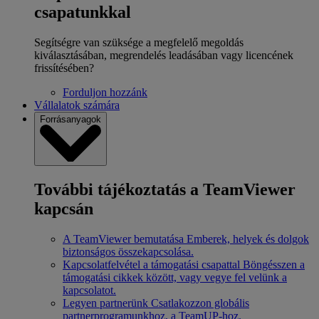
csapatunkkal
Segítségre van szüksége a megfelelő megoldás
kiválasztásában, megrendelés leadásában vagy licencének
frissítésében?
Forduljon hozzánk
Vállalatok számára
Forrásanyagok
További tájékoztatás a TeamViewer
kapcsán
A TeamViewer bemutatása
Emberek, helyek és dolgok
biztonságos összekapcsolása.
Kapcsolatfelvétel a támogatási csapattal
Böngésszen a
támogatási cikkek között, vagy vegye fel velünk a
kapcsolatot.
Legyen partnerünk
Csatlakozzon globális
partnerprogramunkhoz, a TeamUP-hoz.