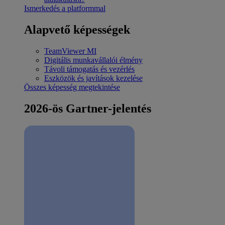
Ismerkedés a platformmal
Alapvető képességek
TeamViewer MI
Digitális munkavállalói élmény
Távoli támogatás és vezérlés
Eszközök és javítások kezelése
Összes képesség megtekintése
2026-ös Gartner-jelentés