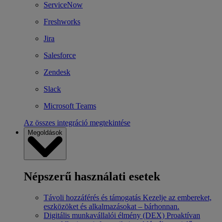
ServiceNow
Freshworks
Jira
Salesforce
Zendesk
Slack
Microsoft Teams
Az összes integráció megtekintése
Megoldások
Népszerű használati esetek
Távoli hozzáférés és támogatás
Kezelje az embereket,
eszközöket és alkalmazásokat – bárhonnan.
Digitális munkavállalói élmény (DEX)
Proaktívan