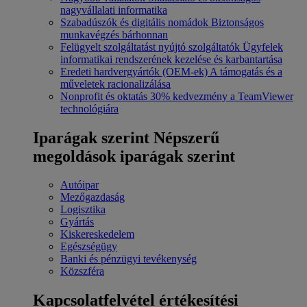
nagyvállalati informatika
Szabadúszók és digitális nomádok
Biztonságos
munkavégzés bárhonnan
Felügyelt szolgáltatást nyújtó szolgáltatók
Ügyfelek
informatikai rendszerének kezelése és karbantartása
Eredeti hardvergyártók (OEM-ek)
A támogatás és a
műveletek racionalizálása
Nonprofit és oktatás
30% kedvezmény a TeamViewer
technológiára
Iparágak szerint
Népszerű
megoldások iparágak szerint
Autóipar
Mezőgazdaság
Logisztika
Gyártás
Kiskereskedelem
Egészségügy
Banki és pénzügyi tevékenység
Közszféra
Kapcsolatfelvétel értékesítési