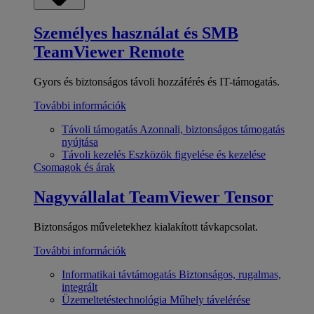
Személyes használat és SMB
TeamViewer Remote
Gyors és biztonságos távoli hozzáférés és IT-támogatás.
További információk
Távoli támogatás
Azonnali, biztonságos támogatás
nyújtása
Távoli kezelés
Eszközök figyelése és kezelése
Csomagok és árak
Nagyvállalat
TeamViewer Tensor
Biztonságos műveletekhez kialakított távkapcsolat.
További információk
Informatikai távtámogatás
Biztonságos, rugalmas,
integrált
Üzemeltetéstechnológia
Műhely távelérése