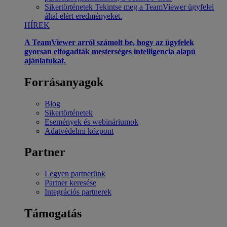
Sikertörténetek
Tekintse meg a TeamViewer ügyfelei
által elért eredményeket.
HÍREK
A TeamViewer arról számolt be, hogy az ügyfelek
gyorsan elfogadták mesterséges intelligencia alapú
ajánlatukat.
Forrásanyagok
Blog
Sikertörténetek
Események és webináriumok
Adatvédelmi központ
Partner
Legyen partnerünk
Partner keresése
Integrációs partnerek
Támogatás