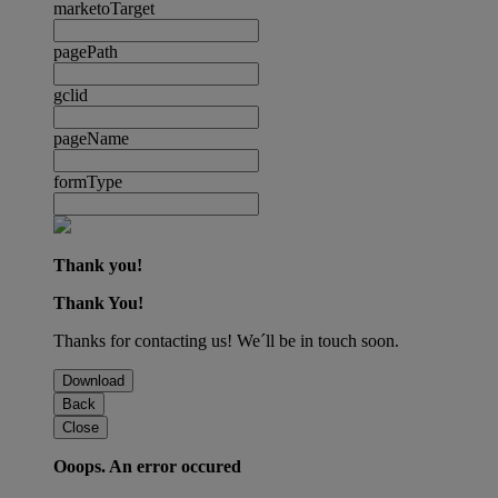
marketoTarget
pagePath
gclid
pageName
formType
Thank you!
Thank You!
Thanks for contacting us! We´ll be in touch soon.
Download
Back
Close
Ooops. An error occured