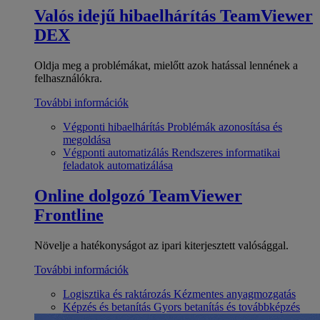
Valós idejű hibaelhárítás
TeamViewer
DEX
Oldja meg a problémákat, mielőtt azok hatással lennének a
felhasználókra.
További információk
Végponti hibaelhárítás
Problémák azonosítása és
megoldása
Végponti automatizálás
Rendszeres informatikai
feladatok automatizálása
Online dolgozó
TeamViewer
Frontline
Növelje a hatékonyságot az ipari kiterjesztett valósággal.
További információk
Logisztika és raktározás
Kézmentes anyagmozgatás
Képzés és betanítás
Gyors betanítás és továbbképzés