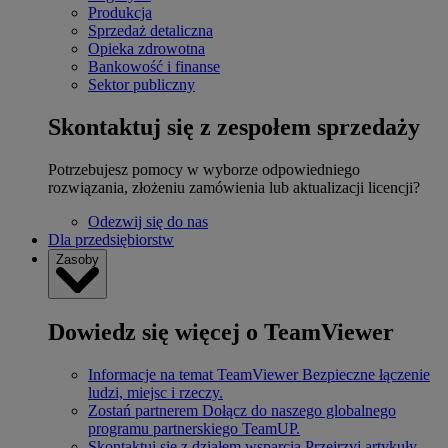
Produkcja
Sprzedaż detaliczna
Opieka zdrowotna
Bankowość i finanse
Sektor publiczny
Skontaktuj się z zespołem sprzedaży
Potrzebujesz pomocy w wyborze odpowiedniego
rozwiązania, złożeniu zamówienia lub aktualizacji licencji?
Odezwij się do nas
Dla przedsiębiorstw
Zasoby
Dowiedz się więcej o TeamViewer
Informacje na temat TeamViewer
Bezpieczne łączenie
ludzi, miejsc i rzeczy.
Zostań partnerem
Dołącz do naszego globalnego
programu partnerskiego TeamUP.
Skontaktuj się z działem wsparcia
Przejrzyj artykuły