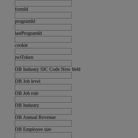
formId
programId
lastProgramId
cookie
jwtToken
DB Industry SIC Code New field
DB Job level
DB Job role
DB Industry
DB Annual Revenue
DB Employee size