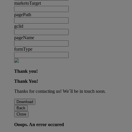
marketoTarget
pagePath
gclid
pageName
formType
Thank you!
Thank You!
Thanks for contacting us! We´ll be in touch soon.
Download
Back
Close
Ooops. An error occured