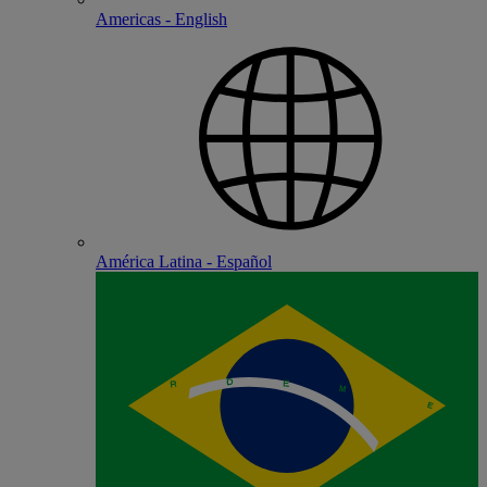
Americas - English
América Latina - Español