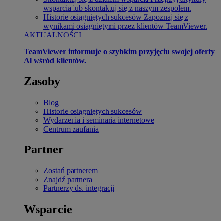
wsparcia lub skontaktuj się z naszym zespołem.
Historie osiągniętych sukcesów
Zapoznaj się z
wynikami osiągniętymi przez klientów TeamViewer.
AKTUALNOŚCI
TeamViewer informuje o szybkim przyjęciu swojej oferty
Al wśród klientów.
Zasoby
Blog
Historie osiągniętych sukcesów
Wydarzenia i seminaria internetowe
Centrum zaufania
Partner
Zostań partnerem
Znajdź partnera
Partnerzy ds. integracji
Wsparcie