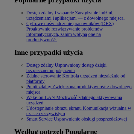
Dostęp zdalny i wsparcie
Zarządzanie ludźmi,
urządzeniami i aplikacjami — z dowolnego miejsca.
Cyfrowe doświadczenie pracowników (DEX)
Proaktywnie rozwiązywanie problemów
informatycznych, zanim wpłyną one na
produktywność.
Inne przypadki użycia
Dostęp zdalny
Usprawniony dostęp dzięki
bezpiecznemu połączeniu
Zdalne sterowanie
Kontrola urządzeń niezależnie od
platformy
Pulpit zdalny
Zwiększona produktywność z dowolnego
miejsca
Wake-on-LAN
Możliwość zdalnego aktywowania
urządzeń
Udostępnianie obrazu ekranu
Komunikacja wizualna w
czasie rzeczywistym
Smart Service
Usprawnienie obsługi posprzedażowej
Według potrzeb
Popularne