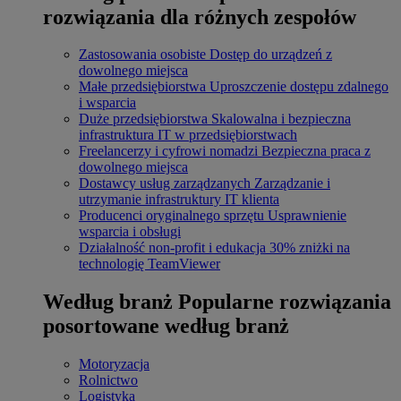
rozwiązania dla różnych zespołów
Zastosowania osobiste
Dostęp do urządzeń z
dowolnego miejsca
Małe przedsiębiorstwa
Uproszczenie dostępu zdalnego
i wsparcia
Duże przedsiębiorstwa
Skalowalna i bezpieczna
infrastruktura IT w przedsiębiorstwach
Freelancerzy i cyfrowi nomadzi
Bezpieczna praca z
dowolnego miejsca
Dostawcy usług zarządzanych
Zarządzanie i
utrzymanie infrastruktury IT klienta
Producenci oryginalnego sprzętu
Usprawnienie
wsparcia i obsługi
Działalność non-profit i edukacja
30% zniżki na
technologię TeamViewer
Według branż
Popularne rozwiązania
posortowane według branż
Motoryzacja
Rolnictwo
Logistyka