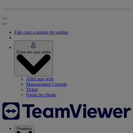
Fale com a equipe de vendas
Entre em sua conta
Abrir app web
Management Console
Ticket
Portal do cliente
Produtos