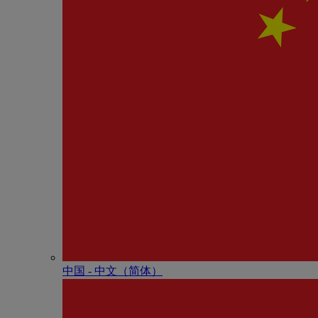
中国 - 中⽂（简体）