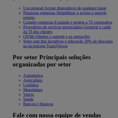
Uso pessoal
Acesse dispositivos de qualquer lugar
Pequenas empresas
Simplifique o acesso e suporte
remoto
Grandes empresas
Expanda e proteja a TI corporativa
Provedores de serviços gerenciados
Gerencie e cuide
da TI dos clientes
OEMs
Otimize o suporte e as operações
Setor sem fins lucrativos e educação
30% de desconto
na tecnologia TeamViewer
Por setor
Principais soluções
organizadas por setor
Automotiva
Agricultura
Logística
Manufatura
Varejo
Saúde
Bancos e finanças
Fale com nossa equipe de vendas