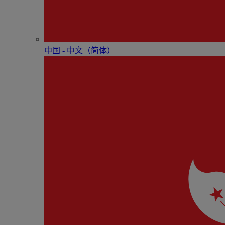
中国 - 中⽂（简体）