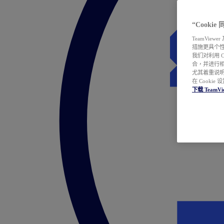
“Cooki
TeamVie
措施更具个
我们对利用 
合，并进行
尤其着重说明
在 Cookie
下载 TeamVi