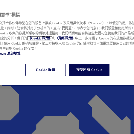
e 同意书”横幅
wer 及其合作伙伴希望在您的设备上存放 Cookie 及采用类似技术（“Cookie”），以使您的用
性化，同时，还会将其用于分析目的。点击
“我同意”
，即表示您同意 (i) 我们设置和使用所有 Cook
Cookie 收集的数据所采取的后续处理措施，我们稍后可能会将这些数据与您使用我们的产品
相应的分析。我们的
《Cookie 政策》
和
《隐私政策》
中进一步介绍了 Cookie 的存放和数据
了使用 Cookie 的确切目的、第三方接收人及 Cookie 的存储时效等。如果您要使用自己的
 设置中调整 Cookie 的存放。
ewer
总部地址
Cookie 設置
接受所有 Cookie