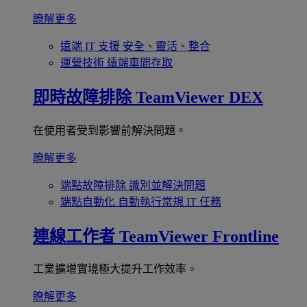
瞭解更多
遠端 IT 支援
安全、靈活、整合
運營技術
遠端車間存取
即時故障排除
TeamViewer DEX
在使用者受到影響前解決問題。
瞭解更多
端點故障排除
識別並解決問題
端點自動化
自動執行常規 IT 任務
連線工作者
TeamViewer Frontline
工業擴增實境極大提升工作效率。
瞭解更多