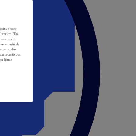
ositivo para
clicar em “Eu
ocessamento
os a partir do
samento dos
 em relação aos
 próprias