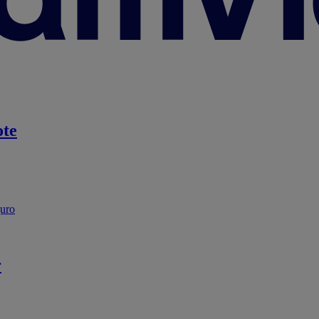
te
guro
r