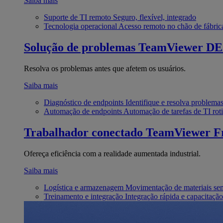
Saiba mais
Suporte de TI remoto
Seguro, flexível, integrado
Tecnologia operacional
Acesso remoto no chão de fábric
Solução de problemas
TeamViewer D
Resolva os problemas antes que afetem os usuários.
Saiba mais
Diagnóstico de endpoints
Identifique e resolva problema
Automação de endpoints
Automação de tarefas de TI roti
Trabalhador conectado
TeamViewer Fr
Ofereça eficiência com a realidade aumentada industrial.
Saiba mais
Logística e armazenagem
Movimentação de materiais se
Treinamento e integração
Integração rápida e capacitação