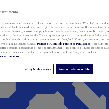
nsentimento
os seus parceiros gostariam de colocar cookies e tecnologias semelhantes (“Cookie”) no seu disp
a sua experiência de usuário e as nossas ações de marketing, bem como para fins de analítica. Ao 
cê concorda com (i) a nossa configuração e uso de todos os Cookies, bem como (ii) o nosso pr
os dados coletados com o uso dos Cookies, que depois podem ser combinados com dados coletad
s produtos e medidas de analítica correspondentes. A colocação do Cookie, assim como o proces
scritos em mais detalhes na nossa
Política de Cookies
e
Política de Privacidade
, especialmente
ecíficos, terceiros destinatários e tempo de armazenamento dos cookies. Se quiser escolher as suas
 sinta-se à vontade para adaptar a colocação de Cookies nas Configurações de Cookies.
Viewer
Impresso
Definições de cookies
Aceitar todos os cookies