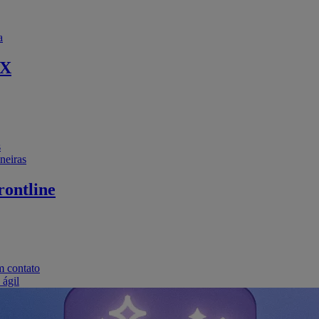
a
EX
s
neiras
ontline
m contato
 ágil