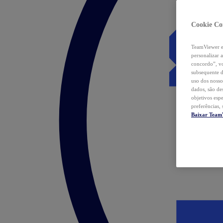
Cookie Co
TeamViewer e 
personalizar 
concordo”, vo
subsequente d
uso dos nosso
dados, são de
objetivos esp
preferências,
Baixar Team