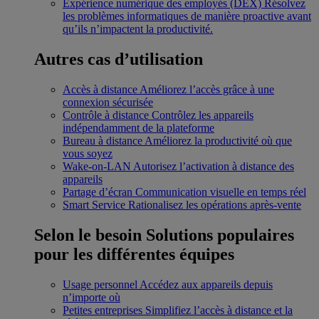
Expérience numérique des employés (DEX)
Résolvez
les problèmes informatiques de manière proactive avant
qu’ils n’impactent la productivité.
Autres cas d’utilisation
Accès à distance
Améliorez l’accès grâce à une
connexion sécurisée
Contrôle à distance
Contrôlez les appareils
indépendamment de la plateforme
Bureau à distance
Améliorez la productivité où que
vous soyez
Wake-on-LAN
Autorisez l’activation à distance des
appareils
Partage d’écran
Communication visuelle en temps réel
Smart Service
Rationalisez les opérations après-vente
Selon le besoin
Solutions populaires
pour les différentes équipes
Usage personnel
Accédez aux appareils depuis
n’importe où
Petites entreprises
Simplifiez l’accès à distance et la