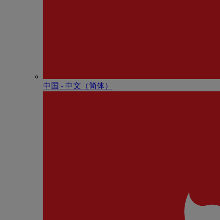
中国 - 中⽂（简体）