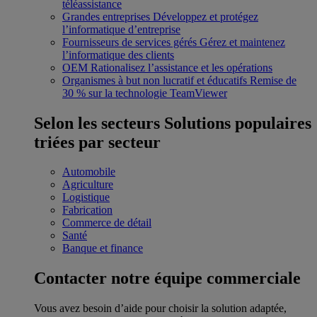
téléassistance
Grandes entreprises
Développez et protégez
l’informatique d’entreprise
Fournisseurs de services gérés
Gérez et maintenez
l’informatique des clients
OEM
Rationalisez l’assistance et les opérations
Organismes à but non lucratif et éducatifs
Remise de
30 % sur la technologie TeamViewer
Selon les secteurs
Solutions populaires
triées par secteur
Automobile
Agriculture
Logistique
Fabrication
Commerce de détail
Santé
Banque et finance
Contacter notre équipe commerciale
Vous avez besoin d’aide pour choisir la solution adaptée,