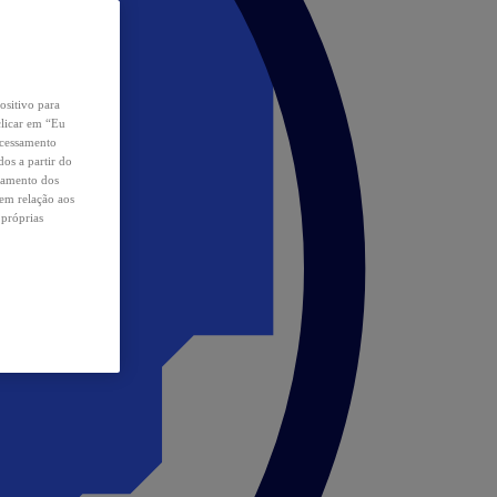
ositivo para
clicar em “Eu
ocessamento
os a partir do
samento dos
 em relação aos
 próprias