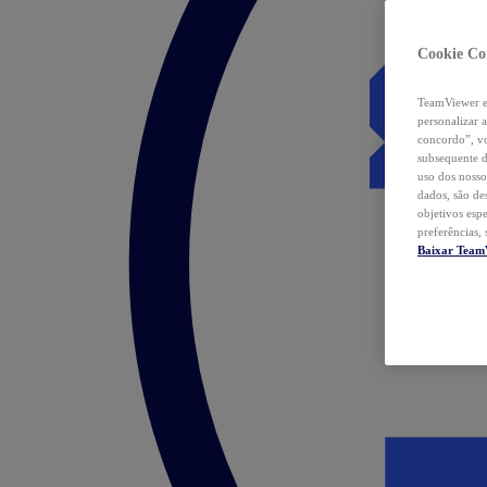
Cookie Co
TeamViewer e 
personalizar 
concordo”, vo
subsequente d
uso dos nosso
dados, são de
objetivos esp
preferências,
Baixar Team