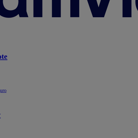
te
guro
r