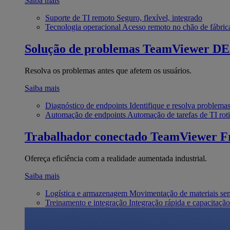
Saiba mais
Suporte de TI remoto
Seguro, flexível, integrado
Tecnologia operacional
Acesso remoto no chão de fábric
Solução de problemas
TeamViewer D
Resolva os problemas antes que afetem os usuários.
Saiba mais
Diagnóstico de endpoints
Identifique e resolva problema
Automação de endpoints
Automação de tarefas de TI roti
Trabalhador conectado
TeamViewer Fr
Ofereça eficiência com a realidade aumentada industrial.
Saiba mais
Logística e armazenagem
Movimentação de materiais se
Treinamento e integração
Integração rápida e capacitação