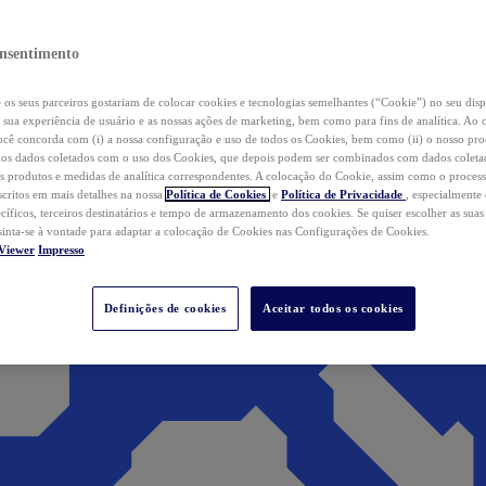
nsentimento
os seus parceiros gostariam de colocar cookies e tecnologias semelhantes (“Cookie”) no seu disp
a sua experiência de usuário e as nossas ações de marketing, bem como para fins de analítica. Ao 
cê concorda com (i) a nossa configuração e uso de todos os Cookies, bem como (ii) o nosso pr
os dados coletados com o uso dos Cookies, que depois podem ser combinados com dados coletad
s produtos e medidas de analítica correspondentes. A colocação do Cookie, assim como o proces
scritos em mais detalhes na nossa
Política de Cookies
e
Política de Privacidade
, especialmente
ecíficos, terceiros destinatários e tempo de armazenamento dos cookies. Se quiser escolher as suas
 sinta-se à vontade para adaptar a colocação de Cookies nas Configurações de Cookies.
Viewer
Impresso
Definições de cookies
Aceitar todos os cookies