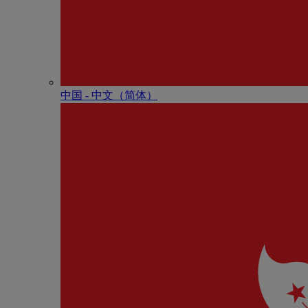
中国 - 中⽂（简体）