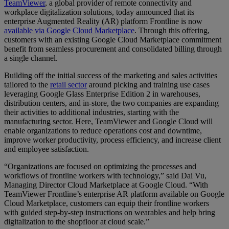
TeamViewer
, a global provider of remote connectivity and
workplace digitalization solutions, today announced that its
enterprise Augmented Reality (AR) platform Frontline is now
available via Google Cloud Marketplace
. Through this offering,
customers with an existing Google Cloud Marketplace commitment
benefit from seamless procurement and consolidated billing through
a single channel.
Building off the initial success of the marketing and sales activities
tailored to the
retail sector
around picking and training use cases
leveraging Google Glass Enterprise Edition 2 in warehouses,
distribution centers, and in-store, the two companies are expanding
their activities to additional industries, starting with the
manufacturing sector. Here, TeamViewer and Google Cloud will
enable organizations to reduce operations cost and downtime,
improve worker productivity, process efficiency, and increase client
and employee satisfaction.
“Organizations are focused on optimizing the processes and
workflows of frontline workers with technology,” said Dai Vu,
Managing Director Cloud Marketplace at Google Cloud. “With
TeamViewer Frontline’s enterprise AR platform available on Google
Cloud Marketplace, customers can equip their frontline workers
with guided step-by-step instructions on wearables and help bring
digitalization to the shopfloor at cloud scale.”