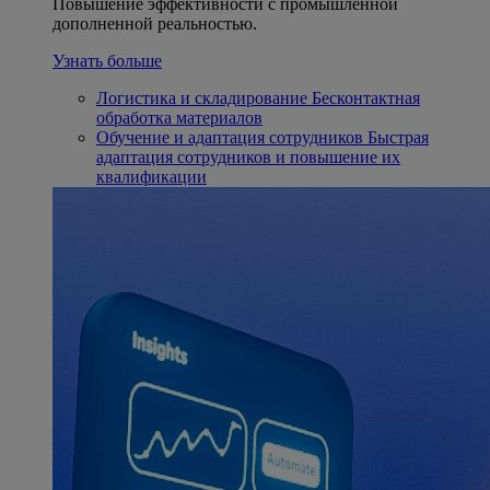
Повышение эффективности с промышленной
дополненной реальностью.
Узнать больше
Логистика и складирование
Бесконтактная
обработка материалов
Обучение и адаптация сотрудников
Быстрая
адаптация сотрудников и повышение их
квалификации