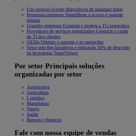
Uso pessoal
Acesse dispositivos de qualquer lugar
Pequenas empresas
Simplifique o acesso e suporte
remoto
Grandes empresas
Expanda e proteja a TI corporativa
Provedores de serviços gerenciados
Gerencie e cuide
da TI dos clientes
OEMs
Otimize o suporte e as operações
Setor sem fins lucrativos e educação
30% de desconto
na tecnologia TeamViewer
Por setor
Principais soluções
organizadas por setor
Automotiva
Agricultura
Logística
Manufatura
Varejo
Saúde
Bancos e finanças
Fale com nossa equipe de vendas