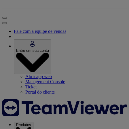
Fale com a equipe de vendas
Entre em sua conta
Abrir app web
Management Console
Ticket
Portal do cliente
Produtos