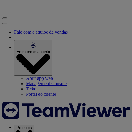
Fale com a equipe de vendas
Entre em sua conta
Abrir app web
Management Console
Ticket
Portal do cliente
Produtos