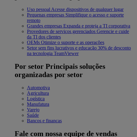
Uso pessoal
Acesse dispositivos de qualquer lugar
Pequenas empresas
Simplifique o acesso e suporte
remoto
Grandes empresas
Expanda e proteja a TI corporativa
Provedores de serviços gerenciados
Gerencie e cuide
da TI dos clientes
OEMs
Otimize o suporte e as operações
Setor sem fins lucrativos e educação
30% de desconto
na tecnologia TeamViewer
Por setor
Principais soluções
organizadas por setor
Automotiva
Agricultura
Logística
Manufatura
Varejo
Saúde
Bancos e finanças
Fale com nossa equipe de vendas