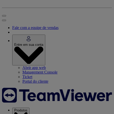
Fale com a equipe de vendas
Entre em sua conta
Abrir app web
Management Console
Ticket
Portal do cliente
Produtos