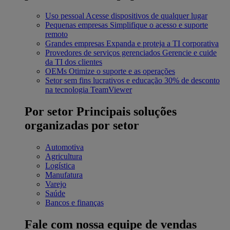
Uso pessoal
Acesse dispositivos de qualquer lugar
Pequenas empresas
Simplifique o acesso e suporte
remoto
Grandes empresas
Expanda e proteja a TI corporativa
Provedores de serviços gerenciados
Gerencie e cuide
da TI dos clientes
OEMs
Otimize o suporte e as operações
Setor sem fins lucrativos e educação
30% de desconto
na tecnologia TeamViewer
Por setor
Principais soluções
organizadas por setor
Automotiva
Agricultura
Logística
Manufatura
Varejo
Saúde
Bancos e finanças
Fale com nossa equipe de vendas