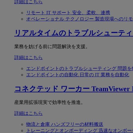
詳細はこちら
リモート IT サポート
安全、柔軟、連携
オペレーショナル テクノロジー
製造現場へのリモ
リアルタイムのトラブルシューティ
業務を妨げる前に問題解決を支援。
詳細はこちら
エンドポイントのトラブルシューティング
問題を
エンドポイントの自動化
日常の IT 業務を自動化
コネクテッド ワーカー
TeamViewer F
産業用拡張現実で効率性を推進。
詳細はこちら
物流と倉庫
ハンズフリーの材料搬送
トレーニングとオンボーディング
迅速なオンボー