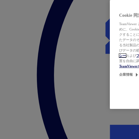
Cookie
TeamVi
めに、Coo
クすることによ
たデータのそ
る当社製品の
びデータの処
シー
および
置を自由に
TeamVie
企業情報