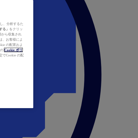
ズし、分析するた
する」
をクリッ
の使用から収集され
タは、お客様によ
ie の配置およ
社の
Cookie ポリ
Cookie の配