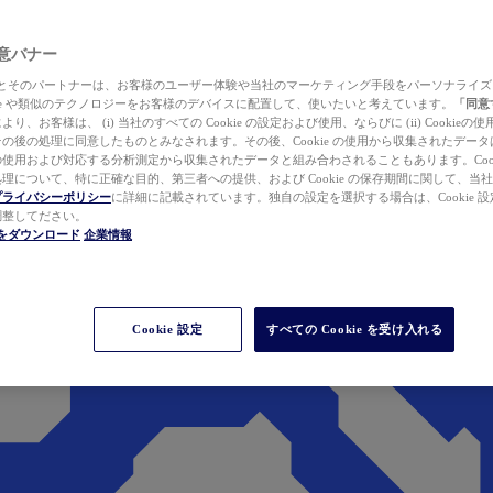
 同意バナー
ewer とそのパートナーは、お客様のユーザー体験や当社のマーケティング手段をパーソナライ
kie や類似のテクノロジーをお客様のデバイスに配置して、使いたいと考えています。
「同意
り、お客様は、 (i) 当社のすべての Cookie の設定および使用、ならびに (ii) Cookie
の後の処理に同意したものとみなされます。その後、Cookie の使用から収集されたデー
使用および対応する分析測定から収集されたデータと組み合わされることもあります。Cook
理について、特に正確な目的、第三者への提供、および Cookie の保存期間に関して、当
プライバシーポリシー
に詳細に記載されています。独自の設定を選択する場合は、Cookie 設定で
調整してださい。
werをダウンロード
企業情報
Cookie 設定
すべての Cookie を受け入れる