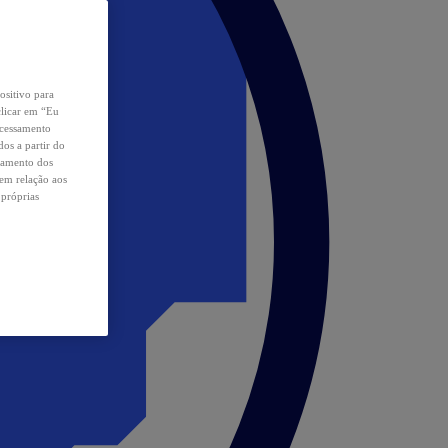
ositivo para
clicar em “Eu
ocessamento
os a partir do
samento dos
 em relação aos
 próprias