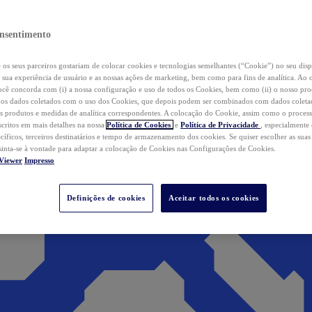
nsentimento
os seus parceiros gostariam de colocar cookies e tecnologias semelhantes (“Cookie”) no seu disp
a sua experiência de usuário e as nossas ações de marketing, bem como para fins de analítica. Ao 
cê concorda com (i) a nossa configuração e uso de todos os Cookies, bem como (ii) o nosso pr
os dados coletados com o uso dos Cookies, que depois podem ser combinados com dados coletad
s produtos e medidas de analítica correspondentes. A colocação do Cookie, assim como o proces
scritos em mais detalhes na nossa
Política de Cookies
e
Política de Privacidade
, especialmente
ecíficos, terceiros destinatários e tempo de armazenamento dos cookies. Se quiser escolher as suas
 sinta-se à vontade para adaptar a colocação de Cookies nas Configurações de Cookies.
Viewer
Impresso
Definições de cookies
Aceitar todos os cookies