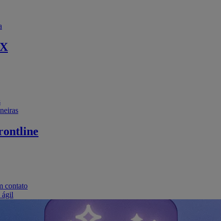
a
EX
s
neiras
ontline
m contato
 ágil