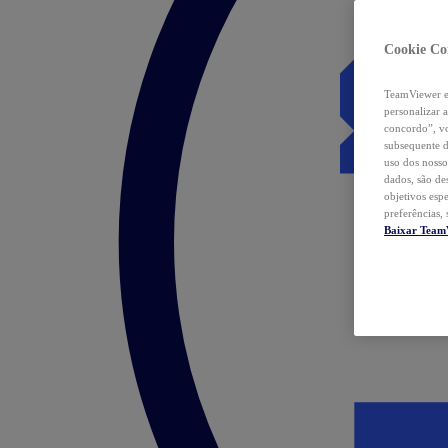
Cookie Co
TeamViewer e 
personalizar 
concordo”, vo
subsequente d
uso dos nosso
dados, são de
objetivos esp
preferências,
Baixar Team