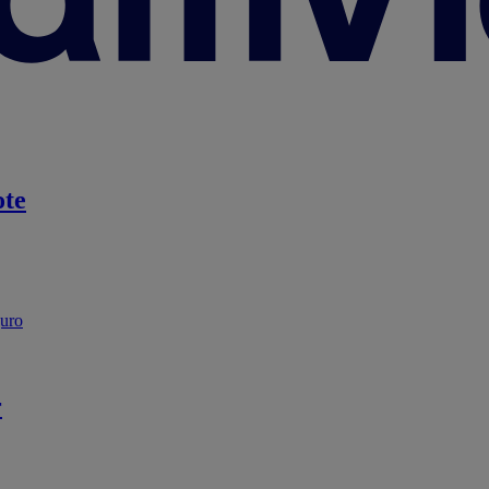
te
guro
r