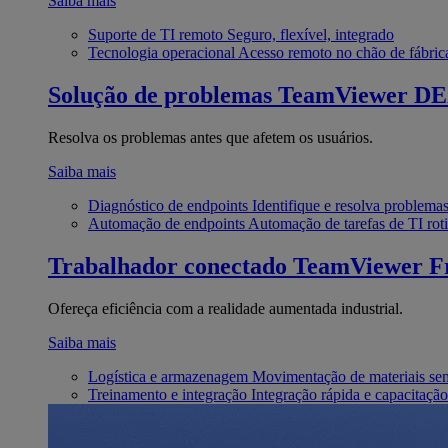
Saiba mais
Suporte de TI remoto
Seguro, flexível, integrado
Tecnologia operacional
Acesso remoto no chão de fábric
Solução de problemas
TeamViewer D
Resolva os problemas antes que afetem os usuários.
Saiba mais
Diagnóstico de endpoints
Identifique e resolva problema
Automação de endpoints
Automação de tarefas de TI roti
Trabalhador conectado
TeamViewer Fr
Ofereça eficiência com a realidade aumentada industrial.
Saiba mais
Logística e armazenagem
Movimentação de materiais se
Treinamento e integração
Integração rápida e capacitação