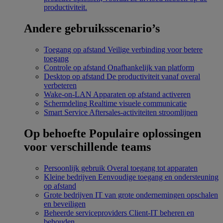
productiviteit.
Andere gebruiksscenario’s
Toegang op afstand
Veilige verbinding voor betere
toegang
Controle op afstand
Onafhankelijk van platform
Desktop op afstand
De productiviteit vanaf overal
verbeteren
Wake-on-LAN
Apparaten op afstand activeren
Schermdeling
Realtime visuele communicatie
Smart Service
Aftersales-activiteiten stroomlijnen
Op behoefte
Populaire oplossingen
voor verschillende teams
Persoonlijk gebruik
Overal toegang tot apparaten
Kleine bedrijven
Eenvoudige toegang en ondersteuning
op afstand
Grote bedrijven
IT van grote ondernemingen opschalen
en beveiligen
Beheerde serviceproviders
Client-IT beheren en
behouden