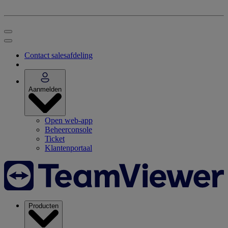
Contact salesafdeling
Aanmelden
Open web-app
Beheerconsole
Ticket
Klantenportaal
Producten