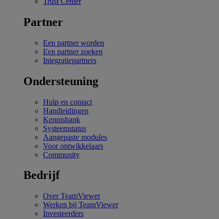
Trust Center
Partner
Een partner worden
Een partner zoeken
Integratiepartners
Ondersteuning
Hulp en contact
Handleidingen
Kennisbank
Systeemstatus
Aangepaste modules
Voor ontwikkelaars
Community
Bedrijf
Over TeamViewer
Werken bij TeamViewer
Investeerders