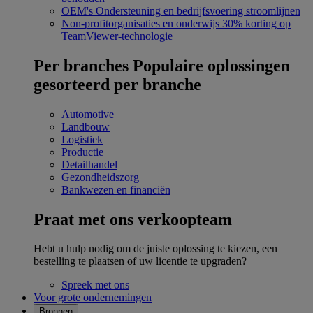
OEM's
Ondersteuning en bedrijfsvoering stroomlijnen
Non-profitorganisaties en onderwijs
30% korting op
TeamViewer-technologie
Per branches
Populaire oplossingen
gesorteerd per branche
Automotive
Landbouw
Logistiek
Productie
Detailhandel
Gezondheidszorg
Bankwezen en financiën
Praat met ons verkoopteam
Hebt u hulp nodig om de juiste oplossing te kiezen, een
bestelling te plaatsen of uw licentie te upgraden?
Spreek met ons
Voor grote ondernemingen
Bronnen