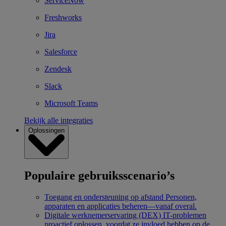
ServiceNow
Freshworks
Jira
Salesforce
Zendesk
Slack
Microsoft Teams
Bekijk alle integraties
Oplossingen
Populaire gebruiksscenario’s
Toegang en ondersteuning op afstand
Personen,
apparaten en applicaties beheren—vanaf overal.
Digitale werknemerservaring (DEX)
IT-problemen
proactief oplossen, voordat ze invloed hebben op de