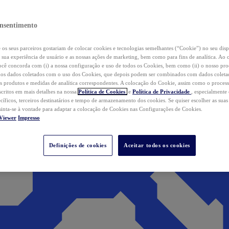
nsentimento
os seus parceiros gostariam de colocar cookies e tecnologias semelhantes (“Cookie”) no seu disp
a sua experiência de usuário e as nossas ações de marketing, bem como para fins de analítica. Ao 
cê concorda com (i) a nossa configuração e uso de todos os Cookies, bem como (ii) o nosso pr
os dados coletados com o uso dos Cookies, que depois podem ser combinados com dados coletad
s produtos e medidas de analítica correspondentes. A colocação do Cookie, assim como o proces
scritos em mais detalhes na nossa
Política de Cookies
e
Política de Privacidade
, especialmente
ecíficos, terceiros destinatários e tempo de armazenamento dos cookies. Se quiser escolher as suas
 sinta-se à vontade para adaptar a colocação de Cookies nas Configurações de Cookies.
Viewer
Impresso
Definições de cookies
Aceitar todos os cookies