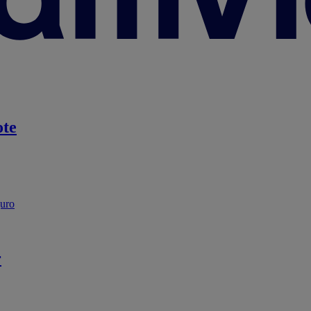
te
guro
r