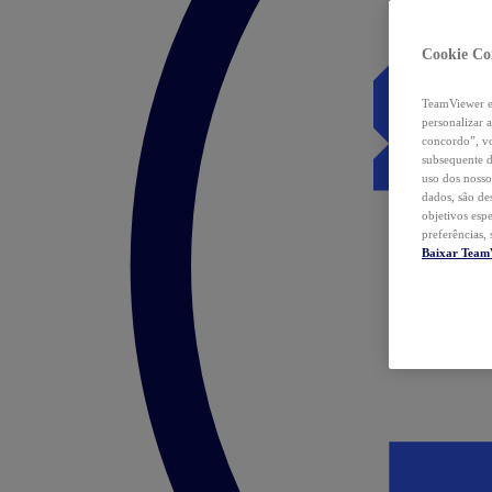
Cookie Co
TeamViewer e 
personalizar 
concordo”, vo
subsequente d
uso dos nosso
dados, são de
objetivos esp
preferências,
Baixar Team