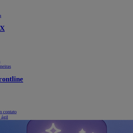
a
EX
s
neiras
ontline
m contato
 ágil