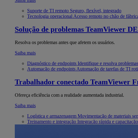
Saiba mais
Suporte de TI remoto
Seguro, flexível, integrado
Tecnologia operacional
Acesso remoto no chão de fábric
Solução de problemas
TeamViewer D
Resolva os problemas antes que afetem os usuários.
Saiba mais
Diagnóstico de endpoints
Identifique e resolva problema
Automação de endpoints
Automação de tarefas de TI roti
Trabalhador conectado
TeamViewer Fr
Ofereça eficiência com a realidade aumentada industrial.
Saiba mais
Logística e armazenagem
Movimentação de materiais se
Treinamento e integração
Integração rápida e capacitação