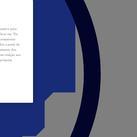
ositivo para
clicar em “Eu
ocessamento
os a partir do
samento dos
 em relação aos
 próprias