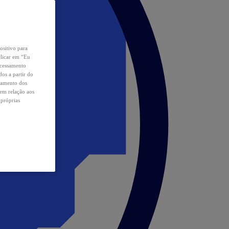
ositivo para
clicar em “Eu
ocessamento
os a partir do
samento dos
 em relação aos
 próprias