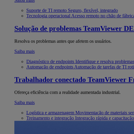
Saiba mais
Suporte de TI remoto
Seguro, flexível, integrado
Tecnologia operacional
Acesso remoto no chão de fábric
Solução de problemas
TeamViewer D
Resolva os problemas antes que afetem os usuários.
Saiba mais
Diagnóstico de endpoints
Identifique e resolva problema
Automação de endpoints
Automação de tarefas de TI roti
Trabalhador conectado
TeamViewer Fr
Ofereça eficiência com a realidade aumentada industrial.
Saiba mais
Logística e armazenagem
Movimentação de materiais se
Treinamento e integração
Integração rápida e capacitação