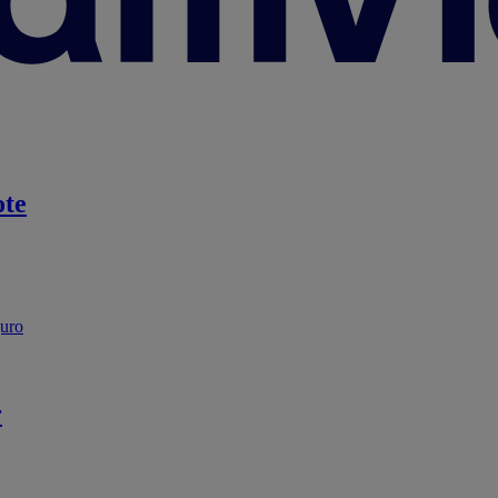
te
guro
r