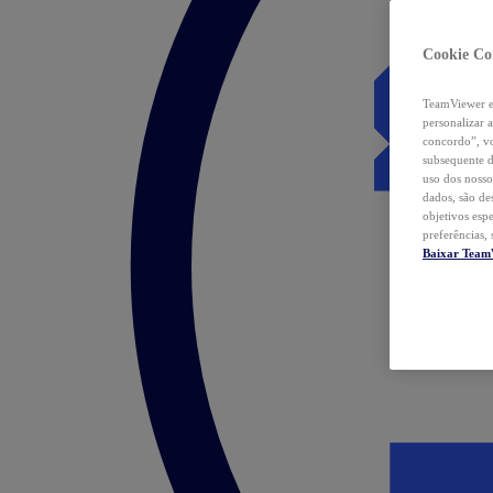
Cookie Co
TeamViewer e 
personalizar 
concordo”, vo
subsequente d
uso dos nosso
dados, são de
objetivos esp
preferências,
Baixar Team