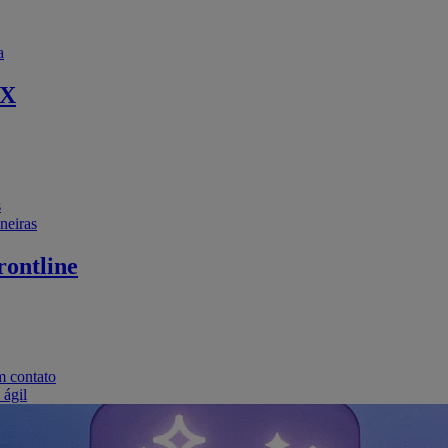
a
EX
s
neiras
ontline
m contato
 ágil