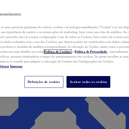
nsentimento
os seus parceiros gostariam de colocar cookies e tecnologias semelhantes (“Cookie”) no seu disp
a sua experiência de usuário e as nossas ações de marketing, bem como para fins de analítica. Ao 
cê concorda com (i) a nossa configuração e uso de todos os Cookies, bem como (ii) o nosso pr
os dados coletados com o uso dos Cookies, que depois podem ser combinados com dados coletad
s produtos e medidas de analítica correspondentes. A colocação do Cookie, assim como o proces
scritos em mais detalhes na nossa
Política de Cookies
e
Política de Privacidade
, especialmente
ecíficos, terceiros destinatários e tempo de armazenamento dos cookies. Se quiser escolher as suas
 sinta-se à vontade para adaptar a colocação de Cookies nas Configurações de Cookies.
Viewer
Impresso
Definições de cookies
Aceitar todos os cookies