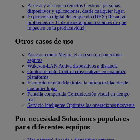
Acceso y asistencia remotos
Gestiona personas,
dispositivos y aplicaciones, desde cualquier lugar.
Experiencia digital del empleado (DEX)
Resuelve
problemas de TI de manera proactiva antes de que
impacten en la productividad.
Otros casos de uso
Acceso remoto
Mejora el acceso con conexiones
seguras
Wake-on-LAN
Activa dispositivos a distancia
Control remoto
Controla dispositivos en cualquier
plataforma
Escritorio remoto
Maximiza la productividad desde
cualquier lugar
Pantalla compartida
Comunicación visual en tiempo
real
Servicio inteligente
Optimiza las operaciones posventa
Por necesidad
Soluciones populares
para diferentes equipos