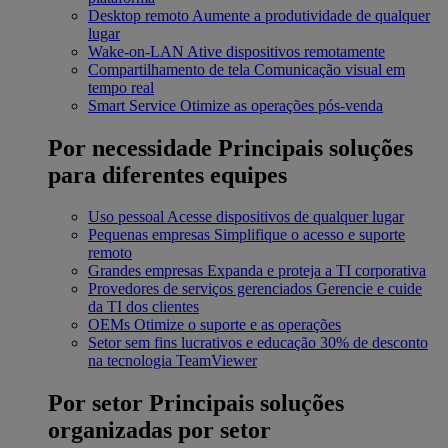
Desktop remoto
Aumente a produtividade de qualquer
lugar
Wake-on-LAN
Ative dispositivos remotamente
Compartilhamento de tela
Comunicação visual em
tempo real
Smart Service
Otimize as operações pós-venda
Por necessidade
Principais soluções
para diferentes equipes
Uso pessoal
Acesse dispositivos de qualquer lugar
Pequenas empresas
Simplifique o acesso e suporte
remoto
Grandes empresas
Expanda e proteja a TI corporativa
Provedores de serviços gerenciados
Gerencie e cuide
da TI dos clientes
OEMs
Otimize o suporte e as operações
Setor sem fins lucrativos e educação
30% de desconto
na tecnologia TeamViewer
Por setor
Principais soluções
organizadas por setor