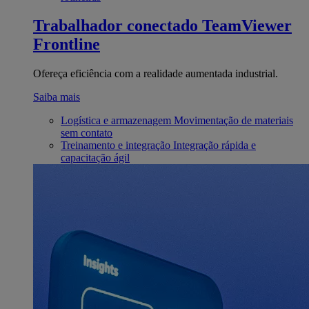
Trabalhador conectado
TeamViewer
Frontline
Ofereça eficiência com a realidade aumentada industrial.
Saiba mais
Logística e armazenagem
Movimentação de materiais
sem contato
Treinamento e integração
Integração rápida e
capacitação ágil