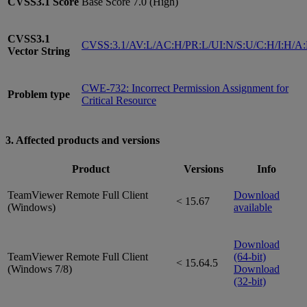
CVSS3.1
Score
Base Score 7.0 (High)
CVSS3.1
CVSS:3.1/AV:L/AC:H/PR:L/UI:N/S:U/C:H/I:H/A
Vector String
CWE-732: Incorrect Permission Assignment for
Problem type
Critical Resource
3. Affected products and versions
Product
Versions
Info
TeamViewer Remote Full Client
Download
< 15.67
(Windows)
available
Download
TeamViewer Remote Full Client
(64-bit)
< 15.64.5
(Windows 7/8)
Download
(32-bit)