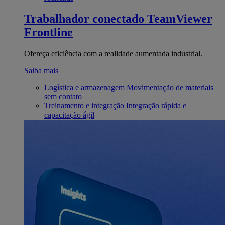
Trabalhador conectado
TeamViewer
Frontline
Ofereça eficiência com a realidade aumentada industrial.
Saiba mais
Logística e armazenagem
Movimentação de materiais
sem contato
Treinamento e integração
Integração rápida e
capacitação ágil