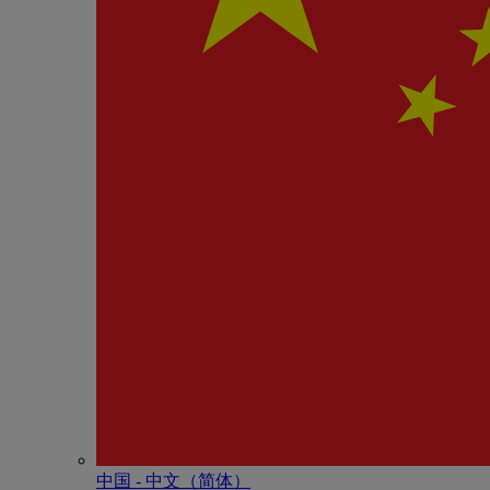
中国 - 中⽂（简体）