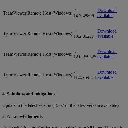
<
Download
TeamViewer Remote Host (Windows)
14.7.48809
available
<
Download
TeamViewer Remote Host (Windows)
13.2.36227
available
<
Download
TeamViewer Remote Host (Windows)
12.0.259325
available
<
Download
TeamViewer Remote Host (Windows)
11.0.259324
available
4. Solutions and mitigations
Update to the latest version (15.67 or the latest version available)
5. Acknowledgments
We thank Giuliano Sanfins (0x_alibabas) from SiDi, working with