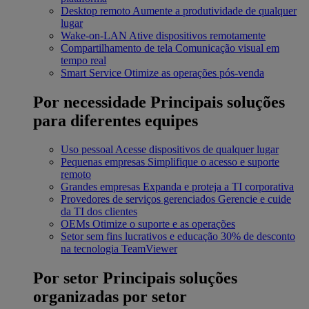
Desktop remoto
Aumente a produtividade de qualquer
lugar
Wake-on-LAN
Ative dispositivos remotamente
Compartilhamento de tela
Comunicação visual em
tempo real
Smart Service
Otimize as operações pós-venda
Por necessidade
Principais soluções
para diferentes equipes
Uso pessoal
Acesse dispositivos de qualquer lugar
Pequenas empresas
Simplifique o acesso e suporte
remoto
Grandes empresas
Expanda e proteja a TI corporativa
Provedores de serviços gerenciados
Gerencie e cuide
da TI dos clientes
OEMs
Otimize o suporte e as operações
Setor sem fins lucrativos e educação
30% de desconto
na tecnologia TeamViewer
Por setor
Principais soluções
organizadas por setor