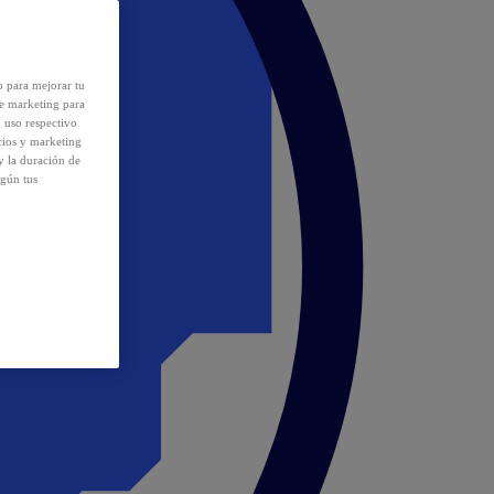
o para mejorar tu
de marketing para
y uso respectivo
cios y marketing
y la duración de
egún tus