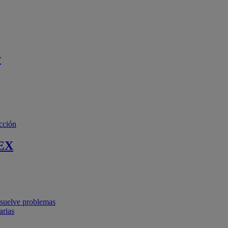
r
cción
EX
resuelve problemas
arias