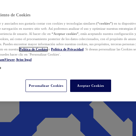
iento de Cookies
y asociados nos gustaría contar con cookies y tecnologías similares
(“cookies”)
en tu dispositiv
e navegación en nuestro sitio web. Así podremos analizar el uso y optimizar nuestras estrategias 
eriencia de usuario. Al hacer clic en
“Aceptar cookies”
, estás aceptando nuestra configuración 
cookies, así como el procesamiento posterior de los datos coleccionados, con el propósito de anun
s. Puedes encontrar mayor información sobre nuestras cookies, sus propósitos, terceras personas 
to en nuestra
Política de Cookies
y
Política de Privacidad
. Si deseas personalizar las Cookies s
puedes hacer clic en ¨Personalizar Cookies¨.
eamViewer
Aviso legal
Personalizar Cookies
Aceptar Cookies