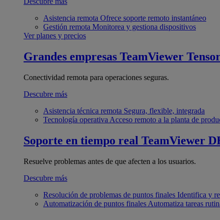
Descubre más
Asistencia remota
Ofrece soporte remoto instantáneo
Gestión remota
Monitorea y gestiona dispositivos
Ver planes y precios
Grandes empresas
TeamViewer Tenso
Conectividad remota para operaciones seguras.
Descubre más
Asistencia técnica remota
Segura, flexible, integrada
Tecnología operativa
Acceso remoto a la planta de produ
Soporte en tiempo real
TeamViewer D
Resuelve problemas antes de que afecten a los usuarios.
Descubre más
Resolución de problemas de puntos finales
Identifica y 
Automatización de puntos finales
Automatiza tareas rutin