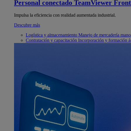
Personal conectado
TeamViewer Front
Impulsa la eficiencia con realidad aumentada industrial.
Descubre más
Logística y almacenamiento
Manejo de mercadería manos
Contratación y capacitación
Incorporación y formación á