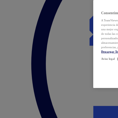
Consentim
A TeamViewer 
experiencia d
una mejor exp
de todas las 
personalizado
almacenamien
preferencias, 
Descargar T
Aviso legal