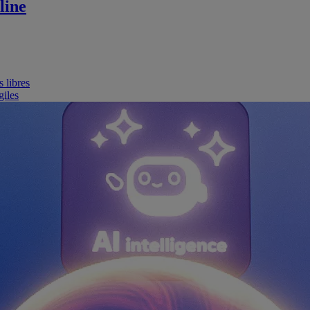
line
 libres
giles